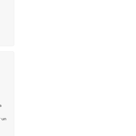
a
r un