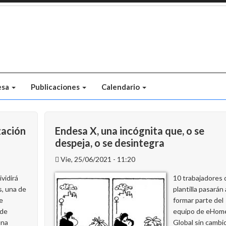
esa
Publicaciones
Calendario
zación
Endesa X, una incógnita que, o se
despeja, o se desintegra
Vie, 25/06/2021 - 11:20
ividirá
10 trabajadores 
s, una de
plantilla pasarán 
e
formar parte del
 de
equipo de eHom
una
Global sin cambi