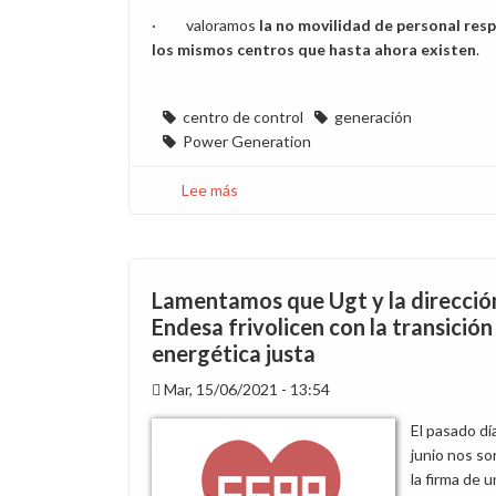
· valoramos
la no movilidad de personal re
los mismos centros que hasta ahora existen
.
centro de control
generación
Power Generation
Lee más
sobre
CCOO
ante
la
nueva
Lamentamos que Ugt y la direcció
organización
Endesa frivolicen con la transición
de
energética justa
los
centros
Mar, 15/06/2021 - 13:54
de
El pasado dí
control
junio nos so
de
la firma de u
Generación