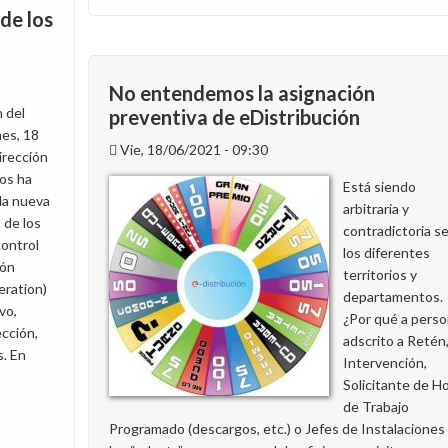
de los
Aplazado
al
19
de
No entendemos la asignación
octubre
n del
preventiva de eDistribución
el
nes, 18
juicio
Vie, 18/06/2021 - 09:30
dirección
por
os ha
Está siendo
la
la nueva
arbitraria y
impugnación
 de los
contradictoria s
del
control
los diferentes
V
ión
territorios y
Convenio
ration)
departamentos.
vo,
¿Por qué a perso
ección,
adscrito a Retén
s. En
Intervención,
Solicitante de H
de Trabajo
Programado (descargos, etc.) o Jefes de Instalaciones