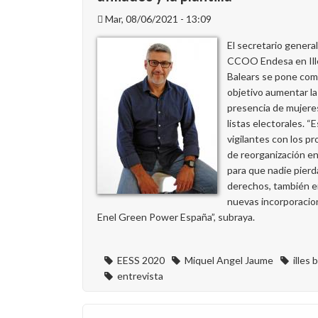
dirección
de
Mar, 08/06/2021 - 13:09
Endesa
El secretario genera
frivolicen
CCOO Endesa en Ill
con
Balears se pone co
la
objetivo aumentar la
transición
presencia de mujeres
energética
listas electorales. 
justa
vigilantes con los p
de reorganización e
para que nadie pierd
derechos, también e
nuevas incorporacio
Enel Green Power España”, subraya.
EESS 2020
Miquel Angel Jaume
illes 
entrevista