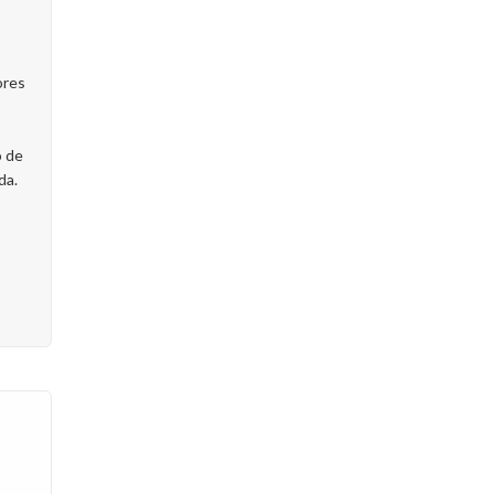
ores
o de
da.