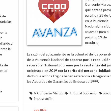
Convenio Marco,
que estaba prev
para hoy, 23 de j
a de
en la Audiencia
ría las
Nacional, ha sido
aplazado para el
or la
próximo 19 de
or
octubre.
liando a
ores la
de
La razón del aplazamiento es la voluntad de los ponent
de la Audiencia Nacional de
esperar por la resolución
ta de
recurso al Tribunal Supremo por la sentencia del jui
 esta
celebrado en 2019 por la tarifa del personal jubilad
dado que ambos litigios hacen referencia a la vigencia 
los Acuerdos de Garantías de Endesa de 1999.
ia
V Convenio Marco
Tribunal Supremo
juici
impugnación
Lee más
sobre