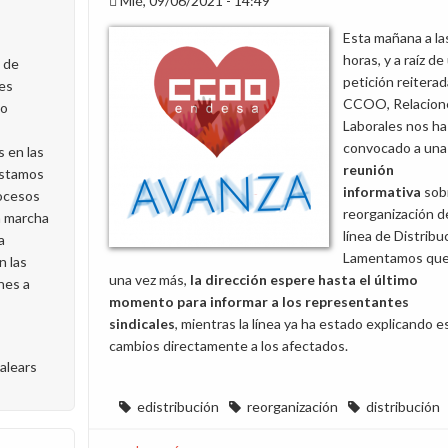
Mié, 09/06/2021 - 14:49
Esta mañana a la
horas, y a raíz de
l de
petición reitera
es
CCOO, Relacion
mo
Laborales nos ha
convocado a una
 en las
reunión
“Estamos
informativa
sob
rocesos
reorganización de
n marcha
línea de Distribu
a
Lamentamos que
n las
una vez más,
la dirección espere hasta el último
nes a
momento para informar a los representantes
sindicales
, mientras la línea ya ha estado explicando e
cambios directamente a los afectados.
balears
edistribución
reorganización
distribución