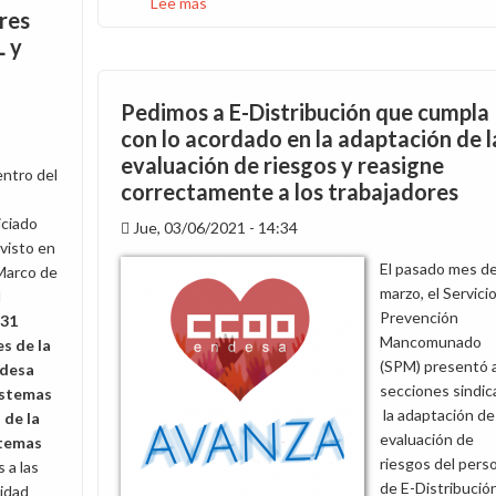
Lee más
sobre
res
Pedimos
L y
mayor
concreción
de
Pedimos a E-Distribución que cumpla
la
con lo acordado en la adaptación de l
reorganización
evaluación de riesgos y reasigne
de
entro del
correctamente a los trabajadores
Distribución
iciado
Jue, 03/06/2021 - 14:34
visto en
El pasado mes d
Marco de
marzo, el Servici
l
Prevención
31
Mancomunado
s de la
(SPM) presentó a
ndesa
secciones sindic
istemas
la adaptación de 
 de la
evaluación de
stemas
riesgos del pers
 a las
de E-Distribució
vidad