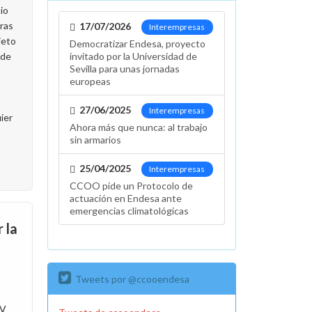
io
tras
17/07/2026
Interempresas
jeto
Democratizar Endesa, proyecto
 de
invitado por la Universidad de
Sevilla para unas jornadas
europeas
27/06/2025
Interempresas
ier
Ahora más que nunca: al trabajo
sin armarios
25/04/2025
Interempresas
CCOO pide un Protocolo de
actuación en Endesa ante
emergencias climatológicas
 la
Tweets por @ccooendesa
 V