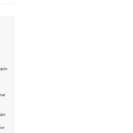
egún
nal
,
ojas
 se