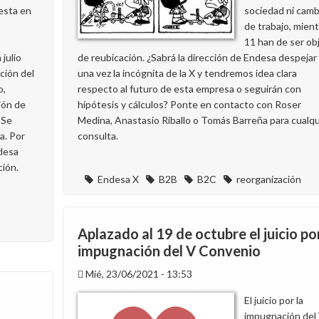
esta en
sociedad ni camb
de trabajo, mien
11 han de ser ob
julio
de reubicación. ¿Sabrá la dirección de Endesa despejar
ción del
una vez la incógnita de la X y tendremos idea clara
o,
respecto al futuro de esta empresa o seguirán con
ción de
hipótesis y cálculos? Ponte en contacto con Roser
 Se
Medina, Anastasio Riballo o Tomás Barreña para cualqu
a. Por
consulta.
ndesa
ción.
Endesa X
B2B
B2C
reorganización
Aplazado al 19 de octubre el juicio por
impugnación del V Convenio
Mié, 23/06/2021 - 13:53
El juicio por la
impugnación del