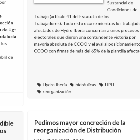
por
Sustancial de
Condiciones de
e
Trabajo (artículo 41 del Estatuto de los
sección
Trabajadores). Todo esto ocurre mientras los trabajad
a de Ugt
afectados de Hydro Iberia concurrían a unos procesos
ndalucía
electorales que dieron una contundente victoria por
 los
mayoría absoluta de CCOO y el aval al posicionamient
CCOO con firmas de más del 65% de la plantilla afecta
bril de
Hydro Iberia
hidráulicas
UPH
reorganización
Pedimos mayor concreción de la
dible
reorganización de Distribución
los