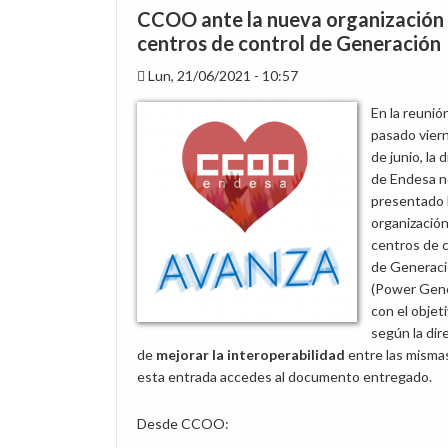
CCOO ante la nueva organización 
centros de control de Generación
Lun, 21/06/2021 - 10:57
En la reunió
pasado vier
de junio, la 
de Endesa n
presentado 
organización
centros de 
de Generac
(Power Gene
con el objeti
según la dir
de
mejorar la interoperabilidad
entre las misma
esta entrada accedes al documento entregado.
Desde CCOO: