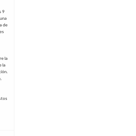
s 9
 una
da de
es
re la
 la
ción.
,
stos