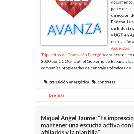
documento 
parte de la
dirección d
Endesa, la 
de Industri
y UGT en A
en relación a
Acuerdos
Tripartitos de Transición Energética
suscritos en a
2020 por CCOO, Ugt, el Gobierno de España y las
compañías propietarias de centrales térmicas de
transición energética
contratas
Lee más
sobre
Lamentamos
que
Ugt
Miquel Ángel Jaume: “Es imprescin
y
mantener una escucha activa con 
la
afiliados y la plantilla”