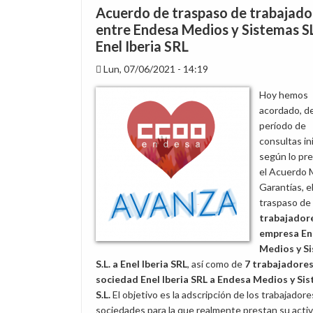
Acuerdo de traspaso de trabajado
entre Endesa Medios y Sistemas S
Enel Iberia SRL
Lun, 07/06/2021 - 14:19
Hoy hemos
acordado, d
período de
consultas in
según lo pre
el Acuerdo 
Garantías, e
traspaso de
trabajadore
empresa E
Medios y S
S.L. a Enel Iberia SRL
, así como de
7 trabajadores
sociedad Enel Iberia SRL a Endesa Medios y Si
S.L.
El objetivo es la adscripción de los trabajadores
sociedades para la que realmente prestan su acti