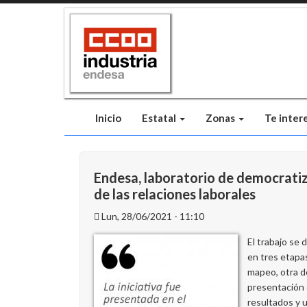
Pasar
al
contenido
principal
Inicio
Estatal
Zonas
Te inter
Endesa, laboratorio de democrati
de las relaciones laborales
Lun, 28/06/2021 - 11:10
El trabajo se d
en tres etapa
mapeo, otra d
presentación
resultados y 