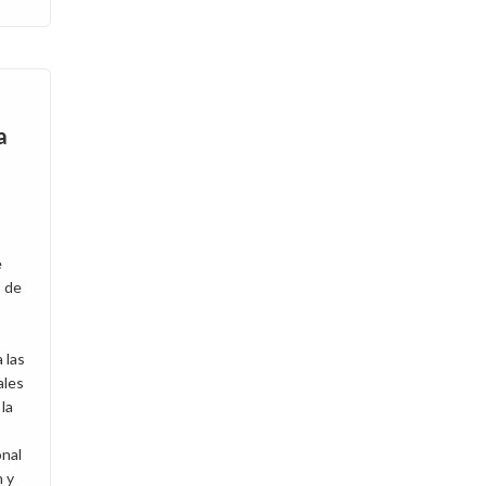
a
e
o de
 las
ales
la
onal
n y