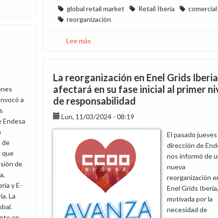
global retail market
Retail Iberia
comercial
reorganización
Lee más
sobre
Cambio
organizativo
en
La reorganización en Enel Grids Iberia
Retail
afectará en su fase inicial al primer ni
ones
Iberia
de responsabilidad
onvocó a
s
Lun, 11/03/2024 - 08:19
de Endesa
a
El pasado jueves 
n de
dirección de En
, que
nos informó de 
usión de
nueva
a,
reorganización e
ria y E-
Enel Grids Iberia
ia. La
motivada por la
obal.
necesidad de
ente en