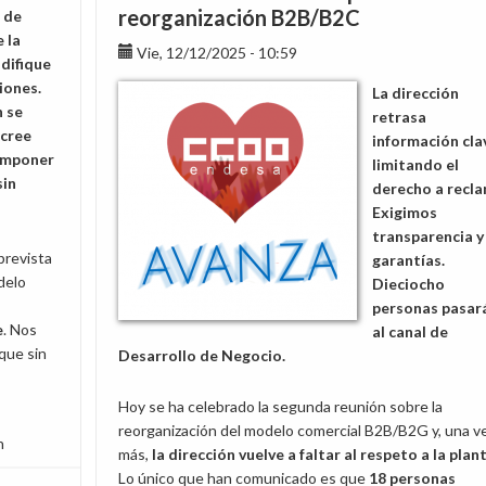
la
reorganización B2B/B2C
a de
dirección
 la
Vie, 12/12/2025 - 10:59
en
difique
la
iones.
La dirección
reorganización
n se
retrasa
comercial
 cree
información cla
B2B
imponer
limitando el
sin
derecho a recla
Exigimos
transparencia y
prevista
garantías.
delo
Dieciocho
personas pasar
e
. Nos
al canal de
que sin
Desarrollo de Negocio.
Hoy se ha celebrado la segunda reunión sobre la
reorganización del modelo comercial B2B/B2G y, una v
n
más,
la dirección vuelve a faltar al respeto a la plant
Lo único que han comunicado es que
18 personas