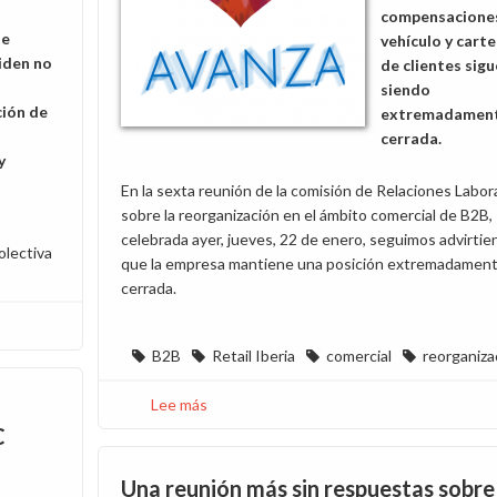
compensacione
de
vehículo y carte
iden no
de clientes sigu
siendo
ción de
extremadamen
cerrada.
y
En la sexta reunión de la comisión de Relaciones Labor
sobre la reorganización en el ámbito comercial de B2B,
celebrada ayer, jueves, 22 de enero, seguimos advirti
olectiva
que la empresa mantiene una posición extremadamen
cerrada.
B2B
Retail Iberia
comercial
reorganiza
Lee más
sobre
Decepcionante
C
posición
de
Una reunión más sin respuestas sobre 