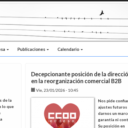
esa
Publicaciones
Calendario
Decepcionante posición de la direcci
en la reorganización comercial B2B
Vie, 23/01/2026 - 10:45
s de la
Nos pide confia
n lo que
ajustes futuros 
n
darnos un marco
la
garantía ni cont
s
Su posición en