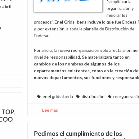
“simplificar la
e abril
organización y
mejorar los
procesos”. Enel Grids Iberia incluye lo que fue Endesa
a
y, por extensión, a toda la plantilla de Distribución de
Endesa.
Por ahora, la nueva reorganización solo afecta al primer
nivel de responsabilidad. Se materializará tanto en
cambios de los nombres de algunos de los
departamentos existentes, como en la creación de
nuevos departamentos, sus funciones y responsabl
enel grids iberia
distribución
reorganizaci
Lee más
sobre
r TOP,
La
 CCOO
reorganización
en
Pedimos el cumplimiento de los
Enel