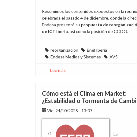
Resumimos los contenidos expuestos en la reuni
celebrada el pasado 4 de diciembre, donde la dire
Endesa presentó su
propuesta de reorganizaci
de ICT Iberia
, así como la posición de CCOO.
reorganización
Enel Iberia
Endesa Medios y Sistemas
AVS
Lee más
sobre
Se
acuerda
la
Cómo está el Clima en Market:
reorganización
¿Estabilidad o Tormenta de Cambi
de
Vie, 24/10/2025 - 13:07
ICT
Iberia
La