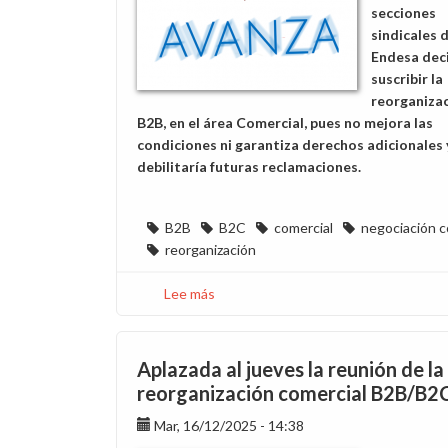
secciones
sindicales 
Endesa dec
suscribir la
reorganiza
B2B, en el área Comercial, pues no mejora las
condiciones ni garantiza derechos adicionales 
debilitaría futuras reclamaciones.
B2B
B2C
comercial
negociación c
reorganización
Lee más
sobre
Esta
gente
no
Aplazada al jueves la reunión de la
negocia,
reorganización comercial B2B/B2
impone
Mar, 16/12/2025 - 14:38