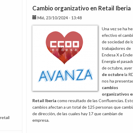
la
Cambio organizativo en Retail Iberia
reorganización
Mié, 23/10/2024 - 13:48
del
modelo
Una vez se ha h
comercial
efectivo el camb
B2B/B2G
de sociedad de l
trabajadores de
Endesa X a Ende
Energía el pasad
de octubre, ayer
de octubre
la R
nos ha presenta
cambios
organizativos
e
Retail Iberia
como resultado de las Confluencias. Est
cambios afectan a un total de 125 personas que cambi
de dirección, de las cuales hay 17 que cambian de
retail
empresa.