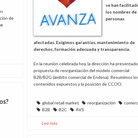
se han facilitad
ón
los nombres de 
cción de
personas
ón
afectadas. Exigimos garantías, mantenimiento de
derechos, formación adecuada y transparencia.
En la reunión celebrada hoy, la dirección ha presentado
propuesta de reorganización del modelo comercial
B2B/B2G (ámbito comercial de Endesa). Resumimos lo
contenidos expuestos y la posición de CCOO.
os?
global retail market
reorganización
comerc
B2B
B2C
AVS
Lee más
sobre
Reunión
sobre