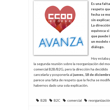
Es una falt
respeto que
fecha se mo
sin explicac
La direcció
equivoca si
que puede 
un modelo 
diálogo.
Hoy estaba 
la segunda reunión sobre la reorganización del mo
comercial B2B/B2G, pero la dirección ha decidido
cancelarla y posponerla al
jueves, 18 de diciembr
parece una falta de respeto que la fecha se modifi
habernos dado una sola explicación.
B2B
B2C
comercial
reorganizació