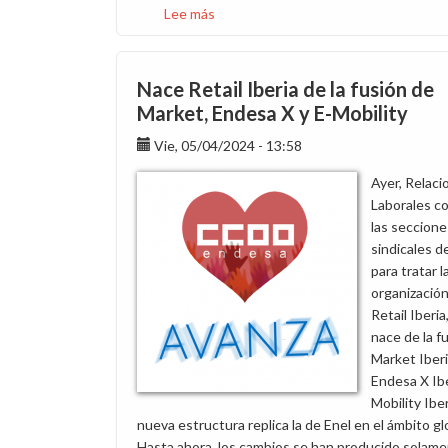
Lee más
sobre
Cómo
está
el
Nace Retail Iberia de la fusión de
Clima
Market, Endesa X y E-Mobility
en
Vie, 05/04/2024 - 13:58
Market:
¿Estabilidad
Ayer, Relaci
o
Laborales c
Tormenta
las seccione
de
sindicales 
Cambios?
para tratar l
organizació
Retail Iberia
nace de la f
Market Iberi
Endesa X Ibe
Mobility Iber
nueva estructura replica la de Enel en el ámbito gl
Hasta ahora, los cambios se han producido solam