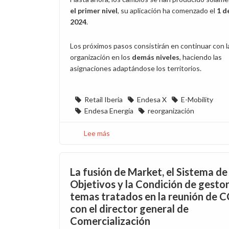
el primer nivel
, su aplicación ha comenzado el
1 d
2024
.
Los próximos pasos consistirán en continuar con l
organización en los
demás niveles
, haciendo las
asignaciones adaptándose los territorios.
Retail Iberia
Endesa X
E-Mobility
Endesa Energía
reorganización
Lee más
sobre
Nace
Retail
Iberia
La fusión de Market, el Sistema de
de
Objetivos y la Condición de gesto
la
temas tratados en la reunión de
fusión
con el director general de
de
Comercialización
Market,