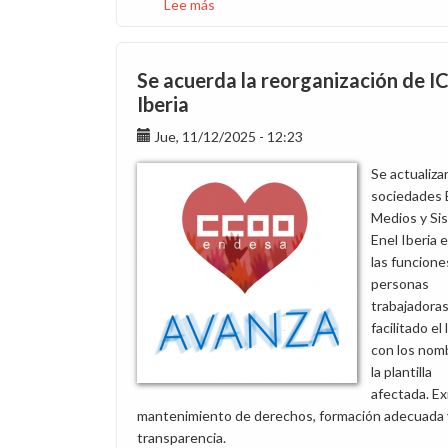
Lee más
sobre
Aplazada
al
jueves
Se acuerda la reorganización de I
la
Iberia
reunión
Jue, 11/12/2025 - 12:23
de
la
Se actualiza
reorganización
sociedades
comercial
Medios y Si
B2B/B2C
Enel Iberia 
las funcione
personas
trabajadoras
facilitado el
con los nom
la plantilla
afectada. E
mantenimiento de derechos, formación adecuada 
transparencia.