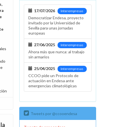
s,
ra
17/07/2026
Interempresas
e
Democratizar Endesa, proyecto
invitado por la Universidad de
Sevilla para unas jornadas
te
europeas
27/06/2025
Interempresas
ales
Ahora más que nunca: al trabajo
sin armarios
endo
te
25/04/2025
Interempresas
CCOO pide un Protocolo de
actuación en Endesa ante
emergencias climatológicas
ción
Tweets por @ccooendesa
la