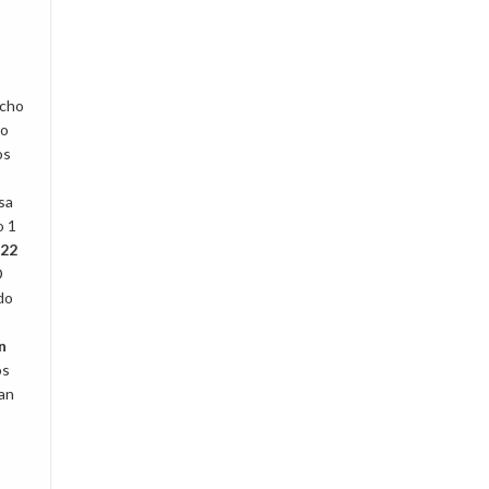
echo
io
os
sa
o 1
22
D
do
n
os
an