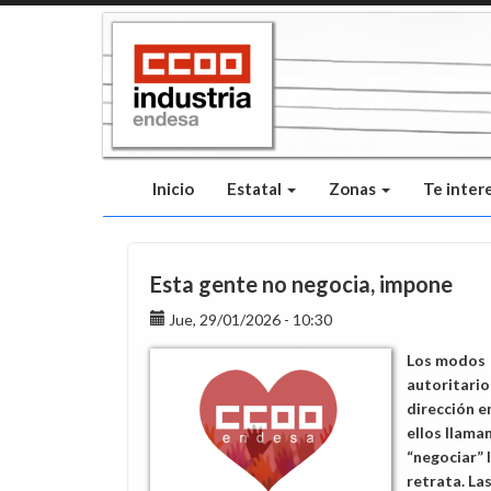
Pasar
al
contenido
principal
Inicio
Estatal
Zonas
Te inter
Esta gente no negocia, impone
Jue, 29/01/2026 - 10:30
Los modos
autoritario
dirección e
ellos llama
“negociar” 
retrata. La