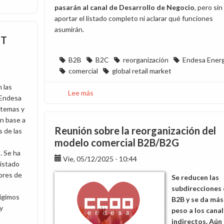
pasarán al canal de Desarrollo de Negocio
, pero sin
aportar el listado completo ni aclarar qué funciones
asumirán.
CT
B2B
B2C
reorganización
Endesa Energ
comercial
global retail market
n las
Lee más
sobre
 Endesa
Una
stemas y
reunión
en base a
más
Reunión sobre la reorganización del
s de las
sin
modelo comercial B2B/B2G
respuestas
. Se ha
Vie, 05/12/2025 - 10:44
sobre
 listado
la
bres de
Se reducen las
reorganización
subdirecciones
B2B/B2C
xigimos
B2B y se da más
y
peso a los cana
indirectos. Aún