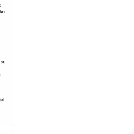
o
las
 su
s
ial