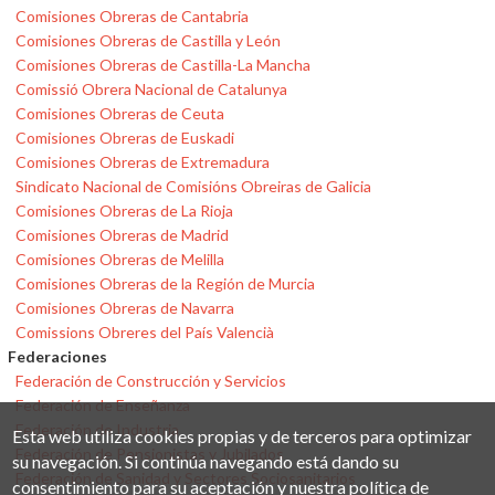
Comisiones Obreras de Cantabria
Comisiones Obreras de Castilla y León
Comisiones Obreras de Castilla-La Mancha
Comissió Obrera Nacional de Catalunya
Comisiones Obreras de Ceuta
Comisiones Obreras de Euskadi
Comisiones Obreras de Extremadura
Sindicato Nacional de Comisións Obreiras de Galicia
Comisiones Obreras de La Rioja
Comisiones Obreras de Madrid
Comisiones Obreras de Melilla
Comisiones Obreras de la Región de Murcia
Comisiones Obreras de Navarra
Comissions Obreres del País Valencià
Federaciones
Federación de Construcción y Servicios
Federación de Enseñanza
Federación de Industria
Esta web utiliza cookies propias y de terceros para optimizar
Federación de Pensionistas y Jubilados
su navegación. Si continúa navegando está dando su
Federación de Sanidad y Sectores Sociosanitarios
consentimiento para su aceptación y nuestra política de