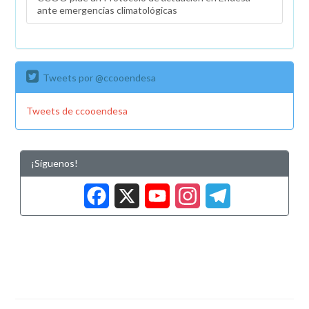
ante emergencias climatológicas
Tweets por @ccooendesa
Tweets de ccooendesa
¡Síguenos!
Facebook
X
YouTub
Insta
Tele