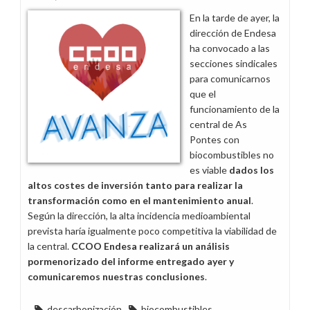
el
En la tarde de ayer, la
proceso
dirección de Endesa
de
ha convocado a las
recolocaciones
secciones sindicales
para comunicarnos
que el
funcionamiento de la
central de As
Pontes con
biocombustibles no
es viable
dados los
altos costes de inversión tanto para realizar la
transformación como en el mantenimiento anual
.
Según la dirección, la alta incidencia medioambiental
prevista haría igualmente poco competitiva la viabilidad de
la central.
CCOO Endesa realizará un análisis
pormenorizado del informe entregado ayer y
comunicaremos nuestras conclusiones
.
descarbonización
biocombustibles