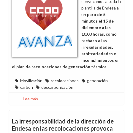
convocamos a toda la
incumplimiento
plantilla de Endesa a
del
un
paro de 5
Acuerdo
minutos el 15 de
de
diciembre a las
Recolocaciones
10.00 horas, como
rechazo a las
irregularidades,
arbitrariedades e
incumplimientos en
el plan de recolocaciones de generación térmica
.
Movilización
recolocaciones
generación
carbón
descarbonización
Lee más
sobre
Convocatoria
de
paro
La irresponsabilidad de la dirección de
de
Endesa en las recolocaciones provoca
5