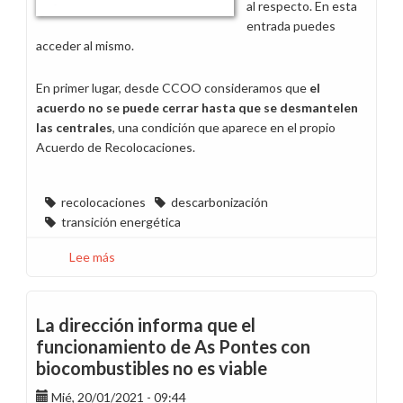
al respecto. En esta
entrada puedes
acceder al mismo.
En primer lugar, desde CCOO consideramos que
el
acuerdo no se puede cerrar hasta que se desmantelen
las centrales
, una condición que aparece en el propio
Acuerdo de Recolocaciones.
recolocaciones
descarbonización
transición energética
Lee más
sobre
CCOO,
en
contra
La dirección informa que el
de
funcionamiento de As Pontes con
dar
biocombustibles no es viable
por
cerrado
Mié, 20/01/2021 - 09:44