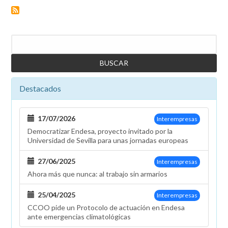
irresponsabilidad
de
la
Buscar
dirección
de
Endesa
en
Destacados
las
recolocaciones
provoca
17/07/2026
Interempresas
que
Democratizar Endesa, proyecto invitado por la
las
Universidad de Sevilla para unas jornadas europeas
protestas
se
27/06/2025
Interempresas
intensifiquen
Ahora más que nunca: al trabajo sin armarios
25/04/2025
Interempresas
CCOO pide un Protocolo de actuación en Endesa
ante emergencias climatológicas