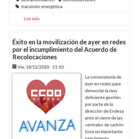
transición energética
Lee más
sobre
La
dirección
informa
Éxito en la movilización de ayer en redes
que
por el incumplimiento del Acuerdo de
el
Recolocaciones
funcionamiento
de
Vie, 18/12/2020 - 11:10
As
La convocatoria de
Pontes
ayer en redes para
con
denunciar la muy
biocombustibles
deficiente gestión
no
por parte de la
es
dirección de Endesa
viable
ante el cierre de las
centrales de carbón
tuvo un importante
seguimiento.