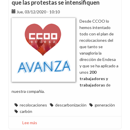
que las protestas se intensifiquen
minutos
el
Jue, 03/12/2020 - 10:10
15
Desde CCOO lo
de
hemos intentado
diciembre
todo con el plan de
en
recolocaciones del
toda
que tanto se
Endesa
vanagloria la
por
dirección de Endesa
el
y que se ha aplicado a
incumplimiento
unos
200
del
trabajadores y
Acuerdo
trabajadoras
de
de
nuestra compañía.
Recolocaciones
recolocaciones
descarbonización
generación
carbón
Lee más
sobre
La