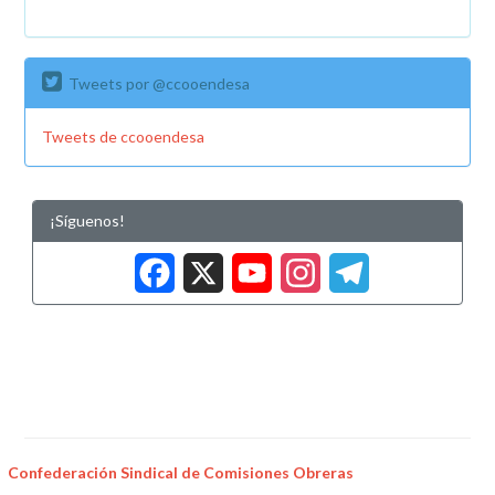
Tweets por @ccooendesa
Tweets de ccooendesa
¡Síguenos!
Facebook
X
YouTub
Insta
Tele
Confederación Sindical de Comisiones Obreras