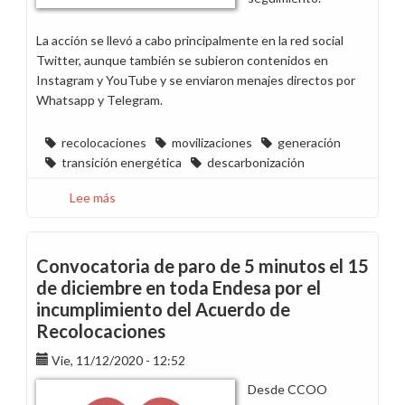
La acción se llevó a cabo principalmente en la red social
Twitter, aunque también se subieron contenidos en
Instagram y YouTube y se enviaron menajes directos por
Whatsapp y Telegram.
recolocaciones
movilizaciones
generación
transición energética
descarbonización
Lee más
sobre
Éxito
en
la
Convocatoria de paro de 5 minutos el 15
movilización
de diciembre en toda Endesa por el
de
incumplimiento del Acuerdo de
ayer
Recolocaciones
en
redes
Vie, 11/12/2020 - 12:52
por
Desde CCOO
el