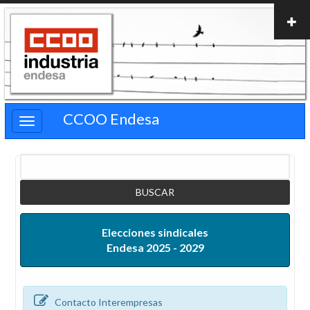
Pasar
al
contenido
principal
CCOO Endesa
Buscar
Elecciones sindicales
Endesa 2025 - 2029
Contacto Interempresas