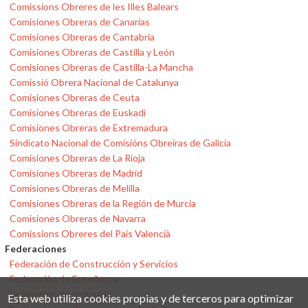
Comissions Obreres de les Illes Balears
Comisiones Obreras de Canarias
Comisiones Obreras de Cantabria
Comisiones Obreras de Castilla y León
Comisiones Obreras de Castilla-La Mancha
Comissió Obrera Nacional de Catalunya
Comisiones Obreras de Ceuta
Comisiones Obreras de Euskadi
Comisiones Obreras de Extremadura
Sindicato Nacional de Comisións Obreiras de Galicia
Comisiones Obreras de La Rioja
Comisiones Obreras de Madrid
Comisiones Obreras de Melilla
Comisiones Obreras de la Región de Murcia
Comisiones Obreras de Navarra
Comissions Obreres del País Valencià
Federaciones
Federación de Construcción y Servicios
Federación de Enseñanza
Federación de Industria
Esta web utiliza cookies propias y de terceros para optimizar