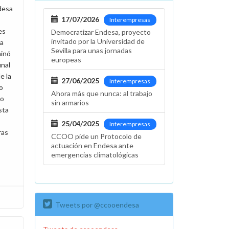
desa
17/07/2026
Interempresas
es
Democratizar Endesa, proyecto
invitado por la Universidad de
la
Sevilla para unas jornadas
minó
europeas
inal
e la
27/06/2025
Interempresas
o
Ahora más que nunca: al trabajo
do
sin armarios
sta
25/04/2025
Interempresas
ras
CCOO pide un Protocolo de
actuación en Endesa ante
emergencias climatológicas
Tweets por @ccooendesa