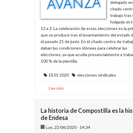
delegado en
las
citado cent
centrales
trabajo tras
de
holgada vict
carbón
13 a 2. La celebración de estas elecciones es la pr
que se produce tras el levantamiento del estado 
el pasado 21 de junio. En el citado centro de traba
daban las condiciones idóneas para celebrar las
elecciones, ya que acudía presencialmente a trabaj
100 % de la plantilla.
EESS 2020
elecciones sindicales
Lee más
sobre
Se
reactivan
las
La historia de Compostilla es la his
elecciones
de Endesa
sindicales
Lun, 22/06/2020 - 14:34
en