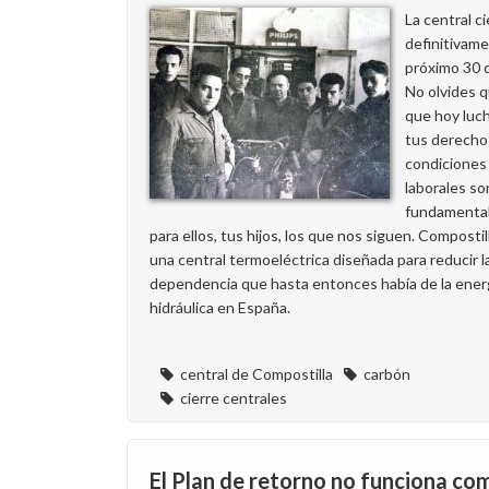
la
La central ci
terminal
definitivame
portuaria
próximo 30 d
de
No olvides q
Los
que hoy luc
Barrios
tus derecho
(Cádiz)
condiciones
con
laborales so
victoria
fundamenta
de
para ellos, tus hijos, los que nos siguen. Compostil
CCOO
una central termoeléctrica diseñada para reducir l
dependencia que hasta entonces había de la ener
hidráulica en España.
central de Compostilla
carbón
cierre centrales
El Plan de retorno no funciona co