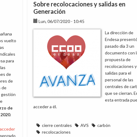
del
Sobre recolocaciones y salidas en
Plan
Generación
de
Lun, 06/07/2020 - 10:45
Recolocaciones
de
La dirección de
mañana
las
Endesa presentó
s vuelto
centrales
pasado día 3 un
las
de
documento con l
ndicales
carbón
propuesta de
esa para
y
recolocaciones y
 las
actas
salidas para el
nes de
correspondientes
personal de las
ores de
centrales de car
s de
que se cierran. E
 gestión
esta entrada pu
se
acceder a él.
rzo de
 2020
.
cierre centrales
AVS
carbón
 acceder
recolocaciones
comenzado