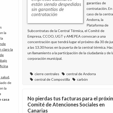
garantías de
contratación. En 
caso de la centra
Andorra, la
Plataforma de
s
Subcontratas de la Central Térmica, el Comité de
n la
Empresa, CCOO, UGT y AMEPEA convocan a una
 la
concentración que tendrá lugar el próximo día 30 de ju
nde
a las 13.30 horas en la puerta de la central térmica. Ha
 claro la
un llamamiento a la participación de la ciudadanía y de l
 de
corporación municipal.
rabajo
ficina
cierre centrales
central de Andorra
 salud
,
central de Compostilla
carbón
ñado de
en la
e
No pierdas tus facturas para el próxi
e casa
Comité de Atenciones Sociales en
Canarias