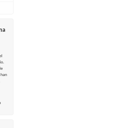
uma
el
io.
de
o han
.
n