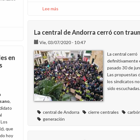
Lee más
sobre
Sobre
recolocaciones
y
La central de Andorra cerró con tra
salidas
Vie, 03/07/2020 - 10:47
en
Generación
La central cerró
les en
definitivamente 
s
pasado 30 de jun
Las propuestas 
los sindicatos n
sido escuchadas
a
osano
,
didato
central de Andorra
cierre centrales
carbó
al
generación
 Los
iz), que
ido hoy