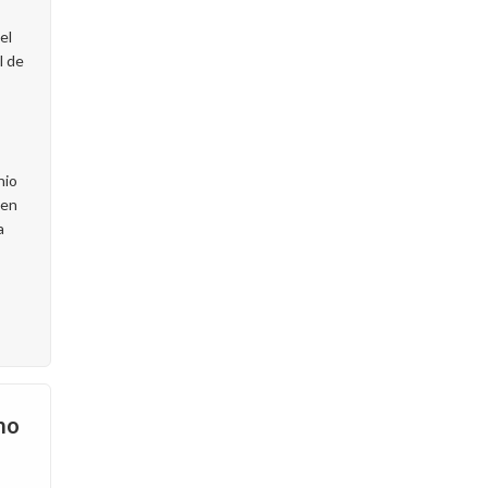
el
l de
nio
cen
a
mo