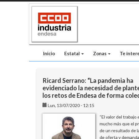
Pasar
al
contenido
principal
Inicio
Estatal
Zonas
Te inter
Ricard Serrano: “La pandemia ha
evidenciado la necesidad de plant
los retos de Endesa de forma cole
Lun, 13/07/2020 - 12:15
“El valor del trabajo 
mucho más que el p
de un resultado de l
de oferta y demanda