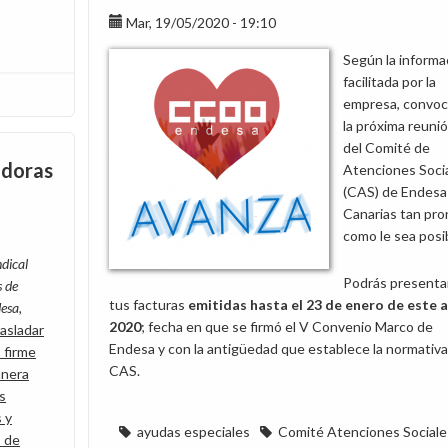
Mar, 19/05/2020 - 19:10
Según la informa
facilitada por la
empresa, convoc
la próxima reuni
del Comité de
adoras
Atenciones Soci
(CAS) de Endesa
Canarias tan pro
como le sea posi
ndical
Podrás presenta
s de
tus facturas
emitidas hasta el 23 de enero de este 
esa,
2020
; fecha en que se firmó el V Convenio Marco de
rasladar
Endesa y con la antigüedad que establece la normativa
 firme
CAS.
anera
os
 y
ayudas especiales
Comité Atenciones Sociale
s de