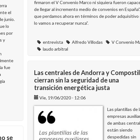
firmaron el V Convenio Marco ni siquiera fueron capac
erra
de llegar al incremento medio de convenios en España”.
nte el
que perdamos ahora en términos de poder adquisitivo
e junio.
lo vamos a recuperar nunca”.
ue lo
hes por
s y
entrevista
Alfredo Villodas
V Convenio M
laudo arbitral
n
lmente
la fue
Las centrales de Andorra y Compostil
a
cierran sin la seguridad de una
gía
transición energética justa
Vie, 19/06/2020 - 12:06
Las plantillas de 
empresas auxilia
de ambas centra
están siendo
mo se
despedidas sin