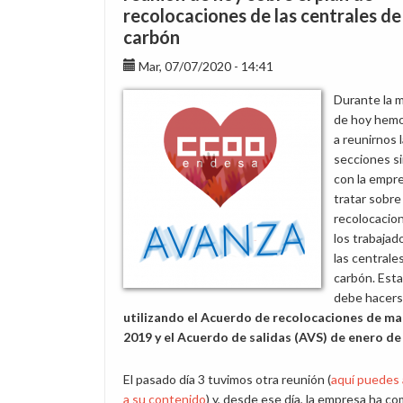
recolocaciones de las centrales de
carbón
Mar, 07/07/2020 - 14:41
Durante la 
de hoy hemo
a reunirnos 
secciones si
con la empr
tratar sobre
recolocacio
los trabajad
las centrale
carbón. Esta
debe hacer
utilizando el Acuerdo de recolocaciones de ma
2019 y el Acuerdo de salidas (AVS) de enero de
El pasado día 3 tuvimos otra reunión (
aquí puedes
a su contenido
) y, desde ese día, la empresa ha 