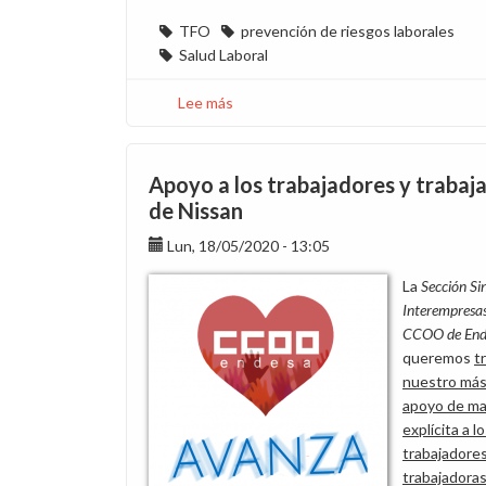
TFO
prevención de riesgos laborales
Salud Laboral
Lee más
sobre
El
Plan
de
Apoyo a los trabajadores y trabaj
retorno
de Nissan
no
Lun, 18/05/2020 - 13:05
funciona
como
La
Sección Si
se
Interempresa
esperaba
CCOO de End
queremos
t
nuestro más
apoyo de m
explícita a l
trabajadores
trabajadora