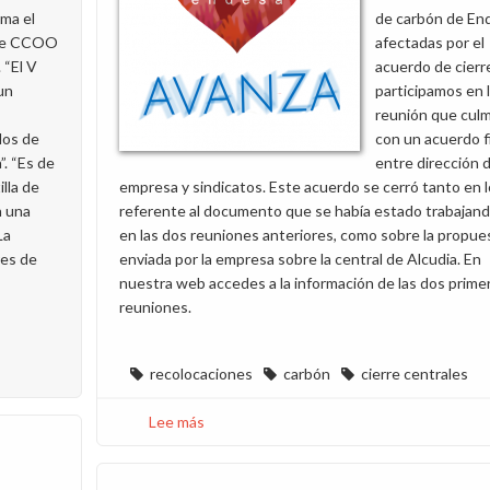
rma el
de carbón de En
 de CCOO
afectadas por el
 “El V
acuerdo de cierr
un
participamos en 
reunión que cul
dos de
con un acuerdo f
a”. “Es de
entre dirección d
illa de
empresa y sindicatos. Este acuerdo se cerró tanto en l
n una
referente al documento que se había estado trabajan
La
en las dos reuniones anteriores, como sobre la propue
res de
enviada por la empresa sobre la central de Alcudia. En
nuestra web accedes a la información de las dos prime
reuniones.
recolocaciones
carbón
cierre centrales
Lee más
sobre
Acuerdo
final