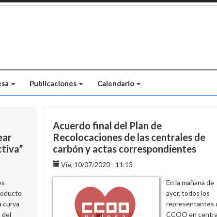
esa
Publicaciones
Calendario
Acuerdo final del Plan de
ear
Recolocaciones de las centrales de
ctiva”
carbón y actas correspondientes
Vie, 10/07/2020 - 11:13
es
En la mañana de
roducto
ayer, todos los
a curva
representantes 
 del
CCOO en centra