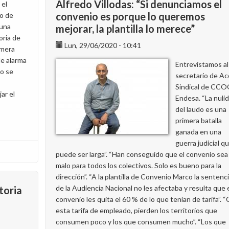
Alfredo Villodas: “Si denunciamos el
 el
convenio es porque lo queremos
ro de
 una
mejorar, la plantilla lo merece”
oria de
Lun, 29/06/2020 - 10:41
imera
de alarma
Entrevistamos al
jo se
secretario de Ac
Sindical de CC
ar el
Endesa. “La nuli
del laudo es una
primera batalla
ganada en una
guerra judicial q
puede ser larga”. “Han conseguido que el convenio sea
malo para todos los colectivos. Solo es bueno para la
dirección”. “A la plantilla de Convenio Marco la sentenc
de la Audiencia Nacional no les afectaba y resulta que 
toria
convenio les quita el 60 % de lo que tenían de tarifa”. 
esta tarifa de empleado, pierden los territorios que
consumen poco y los que consumen mucho”. “Los que