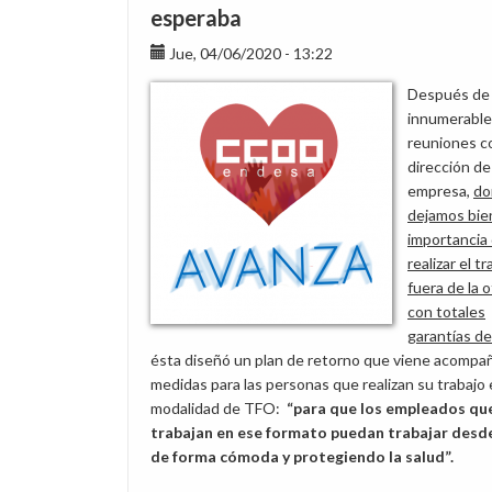
esperaba
Jue, 04/06/2020 - 13:22
Después de
innumerable
reuniones co
dirección de
empresa,
do
dejamos bien
importancia
realizar el t
fuera de la o
con totales
garantías de
ésta diseñó un plan de retorno que viene acompa
medidas para las personas que realizan su trabajo 
modalidad de TFO:
“para que los empleados qu
trabajan en ese formato puedan trabajar desd
de forma cómoda y protegiendo la salud”.