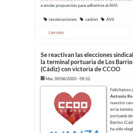
a enviar propuestas para adherirse al AVS.
recolocaciones
carbón
AVS
Lee más
sobre
25
planteamientos
de
Se reactivan las elecciones sindica
CCOO
la terminal portuaria de Los Barrio
en
(Cádiz) con victoria de CCOO
la
reunión
Mar, 30/06/2020 - 09:52
de
Felicitamos 
hoy
Antonio R
sobre
nuestro can
el
en la termin
plan
portuaria de
de
Barrios (Cád
recolocaciones
ha sido eleg
de