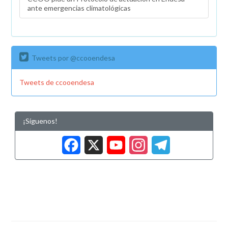
ante emergencias climatológicas
Tweets por @ccooendesa
Tweets de ccooendesa
¡Síguenos!
Facebook
X
YouTub
Insta
Tele