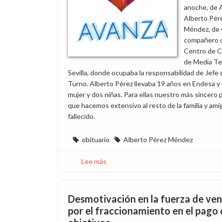
anoche, de 
Alberto Pér
Méndez, de 
compañero 
Centro de C
de Media Te
Sevilla, donde ocupaba la responsabilidad de Jefe 
Turno. Alberto Pérez llevaba 19 años en Endesa y 
mujer y dos niñas. Para ellas nuestro más sincero
que hacemos extensivo al resto de la familia y ami
fallecido.
obituario
Alberto Pérez Méndez
Lee más
sobre
Consternación
en
Sevilla
Desmotivación en la fuerza de ve
por
por el fraccionamiento en el pago 
el