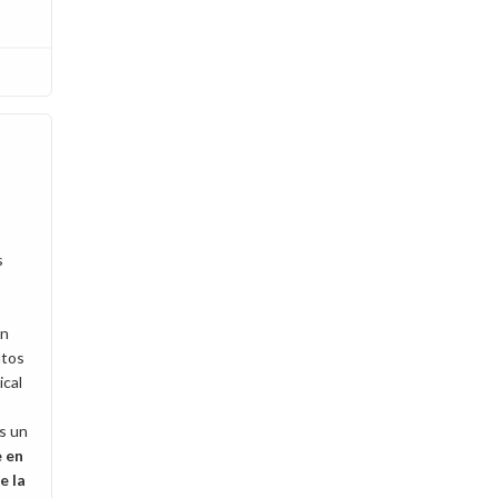
s
én
atos
ical
s un
 en
e la