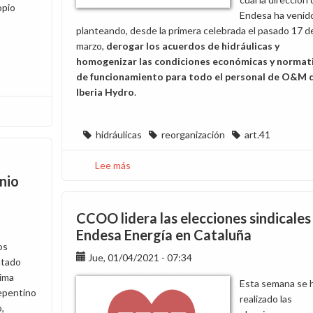
opio
Endesa ha venid
planteando, desde la primera celebrada el pasado 17 d
marzo,
derogar los acuerdos de hidráulicas y
homogenizar las condiciones económicas y normat
de funcionamiento para todo el personal de O&M 
Iberia Hydro
.
hidráulicas
reorganización
art.41
Lee más
sobre
nio
Presentamos
nuestra
propuesta
CCOO lidera las elecciones sindicales
para
Endesa Energía en Cataluña
la
os
Jue, 01/04/2021 - 07:34
plantilla
ntado
de
sima
Esta semana se 
Hidráulicas
repentino
realizado las
o,