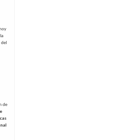
 hoy
la
 del
n de
e
icas
onal