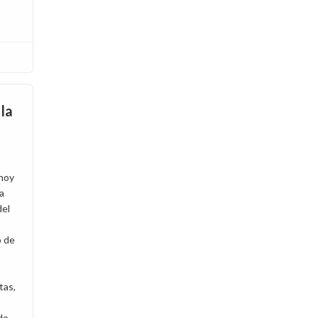
la
 hoy
a
del
o de
tas,
 de