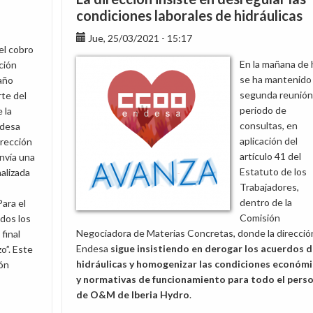
elecciones
condiciones laborales de hidráulicas
sindicales
Jue, 25/03/2021 - 15:17
en
el cobro
Endesa
En la mañana de
ución
Energía
se ha mantenido 
 año
en
segunda reunión
te del
Cataluña
periodo de
 la
consultas, en
ndesa
aplicación del
irección
artículo 41 del
nvía una
Estatuto de los
alizada
Trabajadores,
dentro de la
Para el
Comisión
odos los
Negociadora de Materias Concretas, donde la direcció
final
Endesa
sigue insistiendo en
derogar los acuerdos d
o”. Este
hidráulicas y homogenizar las condiciones económ
ón
y normativas de funcionamiento para todo el pers
de O&M de Iberia Hydro
.