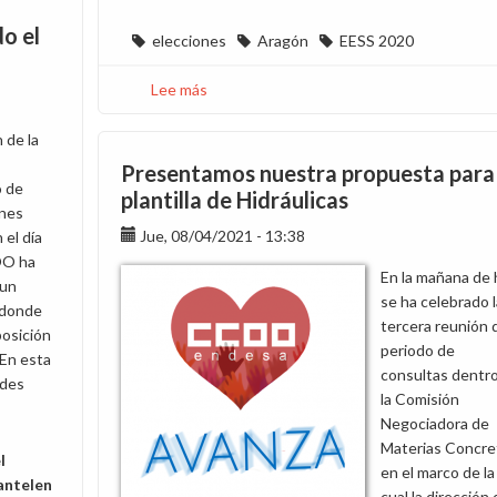
o el
elecciones
Aragón
EESS 2020
Lee más
sobre
CCOO
suma
 de la
otros
Presentamos nuestra propuesta para 
dos
 de
plantilla de Hidráulicas
delegados
nes
Jue, 08/04/2021 - 13:38
en
 el día
Aragón
OO ha
En la mañana de
 un
se ha celebrado l
donde
tercera reunión 
posición
periodo de
 En esta
consultas dentr
edes
la Comisión
Negociadora de
Materias Concre
l
en el marco de la
antelen
cual la dirección