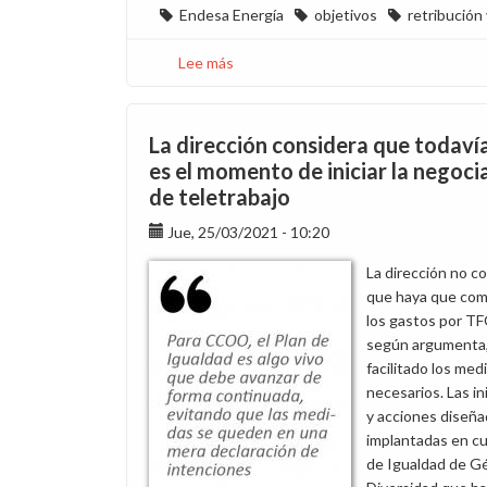
Endesa Energía
objetivos
retribución 
Lee más
sobre
Desmotivación
en
la
La dirección considera que todaví
fuerza
es el momento de iniciar la negoci
de
de teletrabajo
ventas
por
Jue, 25/03/2021 - 10:20
el
La dirección no c
fraccionamiento
que haya que co
en
los gastos por TF
el
según argumenta,
pago
facilitado los med
de
necesarios. Las in
sus
y acciones diseña
objetivos
implantadas en c
de Igualdad de G