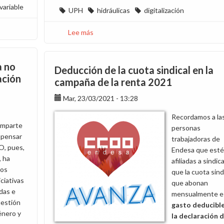
variable
UPH
hidráulicas
digitalización
Lee más
sobre
La
dirección
a no
insiste
Deducción de la cuota sindical en la
en
ación
campaña de la renta 2021
desregular
Mar, 23/03/2021 - 13:28
las
condiciones
Recordamos a la
laborales
omparte
personas
de
mpensar
trabajadoras de
hidráulicas
O, pues,
Endesa que est
 ha
afiliadas a sindic
ios
que la cuota sind
iciativas
que abonan
das e
mensualmente e
uestión
gasto deducible
énero y
la declaración d