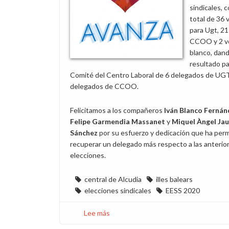
sindicales, 
total de 36 
para Ugt, 21
CCOO y 2 v
blanco, dan
resultado pa
Comité del Centro Laboral de 6 delegados de UGT
delegados de CCOO.
Felicitamos a los compañeros
Iván Blanco Fernán
Felipe Garmendia Massanet
y
Miquel Àngel Ja
Sánchez
por su esfuerzo y dedicación que ha perm
recuperar un delegado más respecto a las anterio
elecciones.
central de Alcudia
illes balears
elecciones sindicales
EESS 2020
Lee más
sobre
CCOO