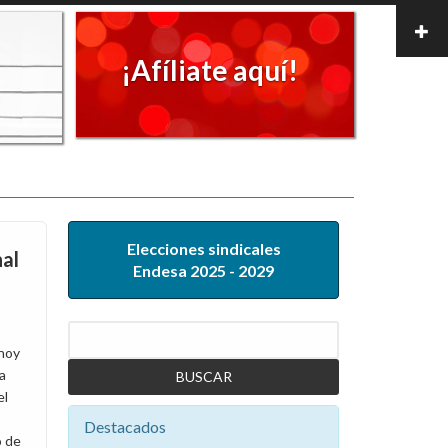
¡Afíliate aquí!
Elecciones sindicales
al
Endesa 2025 - 2029
Buscar
 hoy
a
el
Destacados
o de