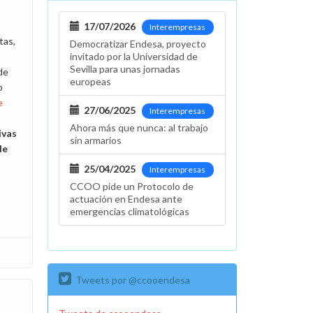
17/07/2026
Interempresas
tas,
Democratizar Endesa, proyecto
invitado por la Universidad de
Sevilla para unas jornadas
 de
europeas
o
e
27/06/2025
Interempresas
Ahora más que nunca: al trabajo
ivas
sin armarios
de
25/04/2025
Interempresas
CCOO pide un Protocolo de
actuación en Endesa ante
emergencias climatológicas
Tweets por @ccooendesa