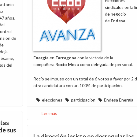
elecciones
Antonio
sindicales en la l
ez
de negocio
47 años,
de
Endesa
del
ontrol
nsión de
de
deja
Energía
en
Tarragona
con la victoria de la
 pésame,
compañera
Rocío Mesa
como delegada de personal.
gos del
Rocío se impuso con un total de 6 votos a favor por 2 d
otra candidatura con un 100% de participación.
elecciones
participación
Endesa Energía
Lee más
sobre
CCOO
ntas
lidera
de sus
las
La dirección insiste en desregular las