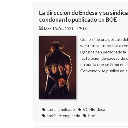
aumenta
sus
La dirección de Endesa y su sindic
delegados
condonan lo publicado en BOE
en
Mar, 13/04/2021 - 17:16
Alcudia
Como si de una película de
western se tratara, la dire
Ugt nos han perdonado la
facturación de exceso de
en punta que se firmó en e
Convenio y se publicó en e
tarifa empleado
VCMEndesa
tarifa de empleado
boe