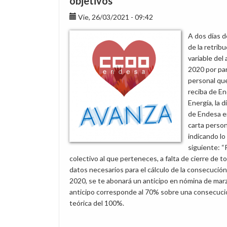
objetivos
fallecimiento
del
Vie, 26/03/2021 - 09:42
compañero
A dos días d
Antonio
de la retrib
Alberto
variable del
Pérez
2020 por par
Méndez
personal que
reciba de E
Energía, la d
de Endesa e
carta person
indicando lo
siguiente: “
colectivo al que perteneces, a falta de cierre de t
datos necesarios para el cálculo de la consecución 
2020, se te abonará un anticipo en nómina de marz
anticipo corresponde al 70% sobre una consecuci
teórica del 100%.