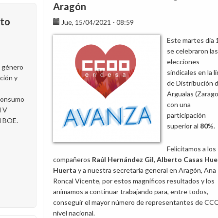
Hydro
Aragón
Iberia
ato
Jue, 15/04/2021 - 08:59
Este martes día 
se celebraron las
elecciones
l género
sindicales en la l
cción y
de Distribución 
Argualas (Zarago
 consumo
con una
l V
participación
l BOE.
superior al
80
%.
Felicitamos a los
compañeros
Raúl Hernández Gil,
Alberto Casas Hue
Huerta
y a nuestra secretaria general en Aragón, Ana
Roncal Vicente, por estos magníficos resultados y los
animamos a continuar trabajando para, entre todos,
conseguir el mayor número de representantes de C
nivel nacional.