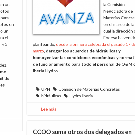
con un
la Comisión
votos
Negociadora de
 para
Materias Concre
otos en
en el marco de la
do un
cual la dirección
ra el
Endesa ha venid
 y 3
planteando,
desde la primera celebrada el pasado 17 d
marzo
,
derogar los acuerdos de hidráulicas y
homogenizar las condiciones económicas y normat
de funcionamiento para todo el personal de O&M 
dez,
Iberia Hydro
.
ume
itido
res
UPH
Comisión de Materias Concretas
hidráulicas
Hydro Iberia
Lee más
sobre
Homogeneización
condiciones
personal
CCOO suma otros dos delegados en