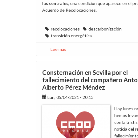
las centrales
, una condición que aparece en el pr
Acuerdo de Recolocaciones.
recolocaciones
descarbonización
transición energética
Lee más
sobre
CCOO,
en
contra
Consternación en Sevilla por el
de
fallecimiento del compañero Anto
dar
Alberto Pérez Méndez
por
cerrado
Lun, 05/04/2021 - 20:13
el
Hoy lunes n
proceso
hemos leva
de
con la tristí
recolocaciones
noticia del 
fallecimient