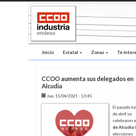
Pasar
al
contenido
principal
Inicio
Estatal
Zonas
Te inter
CCOO aumenta sus delegados en
Alcudia
Jue, 15/04/2021 - 13:45
El pasado lu
de abril se
celebraron e
de Alcudia
l
elecciones