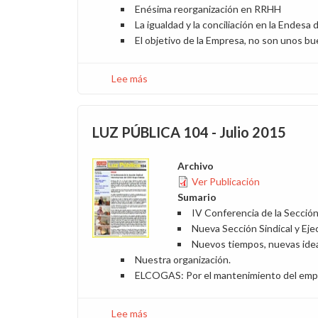
Enésima reorganización en RRHH
La igualdad y la conciliación en la Endesa
El objetivo de la Empresa, no son unos b
Lee más
sobre
LUZ
PÚBLICA
105
LUZ PÚBLICA 104 - Julio 2015
-
Abril
Archivo
2016
Ver Publicación
Sumario
IV Conferencia de la Secci
Nueva Sección Sindical y Eje
Nuevos tiempos, nuevas ide
Nuestra organización.
ELCOGAS: Por el mantenimiento del emp
Lee más
sobre