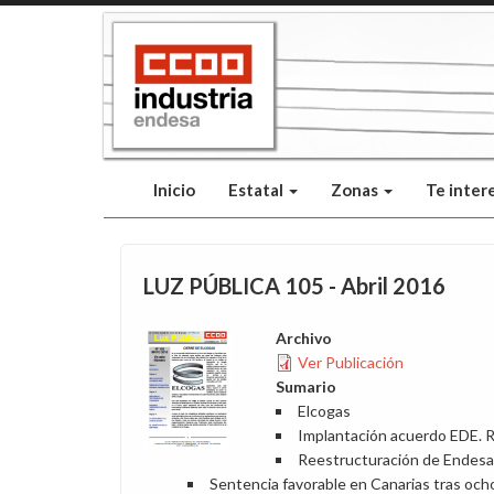
Pasar
al
contenido
principal
Inicio
Estatal
Zonas
Te inter
LUZ PÚBLICA 105 - Abril 2016
Archivo
Ver Publicación
Sumario
Elcogas
Implantación acuerdo EDE. 
Reestructuración de Endes
Sentencia favorable en Canarias tras och