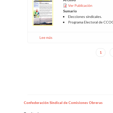
2015
Ver Publicación
Sumario
Elecciones sindicales.
Programa Electoral de CCO
Lee más
sobre
LUZ
PÚBLICA
Página
1
102
Paginación
actual
-
Febrero
2015
Confederación Sindical de Comisiones Obreras