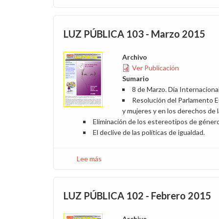
LUZ
PÚBLICA
104
LUZ PÚBLICA 103 - Marzo 2015
-
Julio
Archivo
2015
Ver Publicación
Sumario
8 de Marzo. Día Internacional
Resolución del Parlamento Eu
y mujeres y en los derechos de l
Eliminación de los estereotipos de géner
El declive de las políticas de igualdad.
Lee más
sobre
LUZ
PÚBLICA
103
LUZ PÚBLICA 102 - Febrero 2015
-
Marzo
Archivo