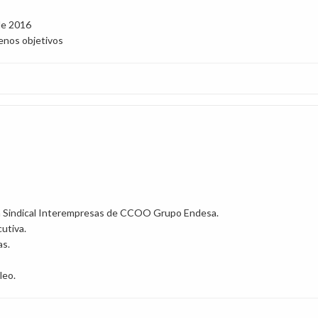
 de 2016
uenos objetivos
ón Sindical Interempresas de CCOO Grupo Endesa.
cutiva.
as.
leo.