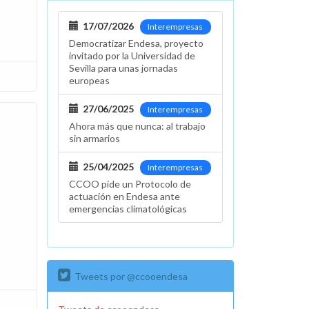
17/07/2026
Interempresas
Democratizar Endesa, proyecto
invitado por la Universidad de
Sevilla para unas jornadas
europeas
27/06/2025
Interempresas
Ahora más que nunca: al trabajo
sin armarios
25/04/2025
Interempresas
CCOO pide un Protocolo de
actuación en Endesa ante
emergencias climatológicas
Tweets por @ccooendesa