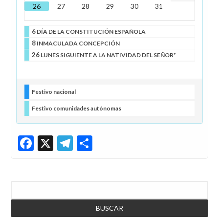
26
27
28
29
30
31
6
DÍA DE LA CONSTITUCIÓN ESPAÑOLA
8
INMACULADA CONCEPCIÓN
26
LUNES SIGUIENTE A LA NATIVIDAD DEL SEÑOR*
Festivo nacional
Festivo comunidades autónomas
Facebook
X
Telegram
Share
Buscar