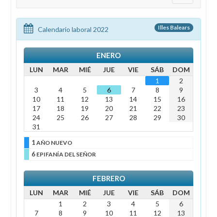
Illes Balears
Calendario laboral 2022
ENERO
LUN
MAR
MIÉ
JUE
VIE
SÁB
DOM
1
2
3
4
5
6
7
8
9
10
11
12
13
14
15
16
17
18
19
20
21
22
23
24
25
26
27
28
29
30
31
1
AÑO NUEVO
6
EPIFANÍA DEL SEÑOR
FEBRERO
LUN
MAR
MIÉ
JUE
VIE
SÁB
DOM
1
2
3
4
5
6
7
8
9
10
11
12
13