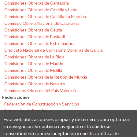
Comisiones Obreras de Cantabria
Comisiones Obreras de Castilla y León
Comisiones Obreras de Castilla-La Mancha
Comissió Obrera Nacional de Catalunya
Comisiones Obreras de Ceuta
Comisiones Obreras de Euskadi
Comisiones Obreras de Extremadura
Sindicato Nacional de Comisións Obreiras de Galicia
Comisiones Obreras de La Rioja
Comisiones Obreras de Madrid
Comisiones Obreras de Melilla
Comisiones Obreras de la Región de Murcia
Comisiones Obreras de Navarra
Comissions Obreres del País Valencià
Federaciones
Federación de Construcción y Servicios
Federación de Enseñanza
Federación de Industria
Esta web utiliza cookies propias y de terceros para optimizar
Federación de Pensionistas y Jubilados
su navegación. Si continúa navegando está dando su
Federación de Sanidad y Sectores Sociosanitarios
consentimiento para su aceptación y nuestra política de