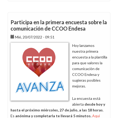
Conoce
en
este
vídeo
Participa en la primera encuesta sobre la
al
comunicación de CCOO Endesa
equipo
responsable
Mié, 20/07/2022 - 09:51
de
Hoy lanzamos
CCOO
nuestra primera
Endesa
encuesta a la plantilla
en
para que valores la
Madrid
comunicación de
CCOO Endesa y
sugieras posibles
mejoras.
La encuesta está
abierta
desde hoy y
hasta el próximo miércoles,
27 de julio, a las 18 horas
.
Es
anónima y
completarla te llevará 5 minutos.
Aquí