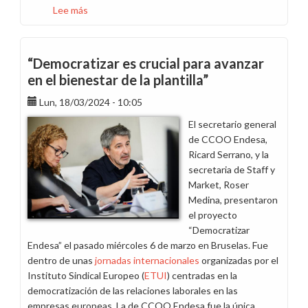
Lee más
sobre
CCOO
gana
las
“Democratizar es crucial para avanzar
elecciones
en el bienestar de la plantilla”
en
la
Lun, 18/03/2024 - 10:05
Terminal
El secretario general
Portuaria
de CCOO Endesa,
de
Ricard Serrano, y la
los
secretaria de Staff y
Barrios
Market, Roser
Medina, presentaron
el proyecto
“Democratizar
Endesa” el pasado miércoles 6 de marzo en Bruselas. Fue
dentro de unas
jornadas internacionales
organizadas por el
Instituto Sindical Europeo (
ETUI
) centradas en la
democratización de las relaciones laborales en las
empresas europeas. La de CCOO Endesa fue la única