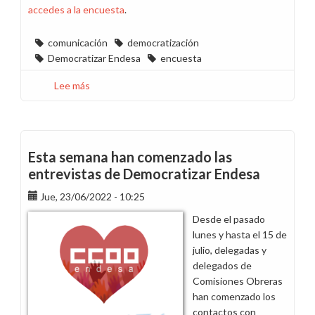
accedes a la encuesta
.
comunicación
democratización
Democratizar Endesa
encuesta
Lee más
sobre
Participa
en
la
primera
Esta semana han comenzado las
encuesta
entrevistas de Democratizar Endesa
sobre
la
Jue, 23/06/2022 - 10:25
comunicación
Desde el pasado
de
lunes y hasta el 15 de
CCOO
julio, delegadas y
Endesa
delegados de
Comisiones Obreras
han comenzado los
contactos con