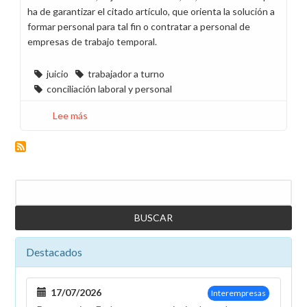
ha de garantizar el citado artículo, que orienta la solución a
formar personal para tal fin o contratar a personal de
empresas de trabajo temporal.
juicio
trabajador a turno
conciliación laboral y personal
Lee más
sobre
Victoria
Judicial
para
las
Buscar
sustituciones
de
los
trabajadores
Destacados
a
turno
17/07/2026
Interempresas