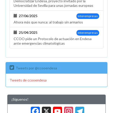
Democratizar Endesa, proyecto invitado por la
Universidad de Sevilla para unas jornadas europeas
27/06/2025
Interempresas
Ahora más que nunca: al trabajo sin armarios
25/04/2025
Interempresas
CCOO pide un Protocolo de actuación en Endesa
ante emergencias climatológicas
Tweets por @ccooendesa
Tweets de ccooendesa
¡Síguenos!
Facebook
X
YouTub
Insta
Tele