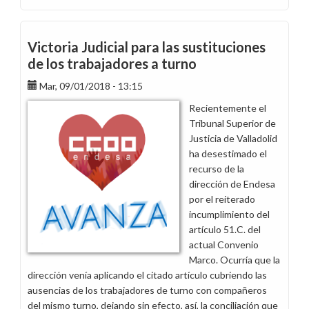
CCOO
Avanza:
Nueva
Victoria Judicial para las sustituciones
resolución
de los trabajadores a turno
judicial
Mar, 09/01/2018 - 13:15
positiva
en
Recientemente el
la
Tribunal Superior de
tarifa
Justicia de Valladolid
de
ha desestimado el
empleado
recurso de la
en
dirección de Endesa
Canarias
por el reiterado
incumplimiento del
artículo 51.C. del
actual Convenio
Marco. Ocurría que la
dirección venía aplicando el citado artículo cubriendo las
ausencias de los trabajadores de turno con compañeros
del mismo turno, dejando sin efecto, así, la conciliación que