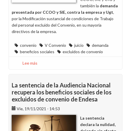
también la
demanda
presentada por CCOO y SIE, contra la empresa y Ugt
,
por la Modificación sustancial de condiciones de Trabajo
del personal excluido del Convenio, en su mayoría
directivos de la empresa.
convenio
V Convenio
juicio
demanda
beneficios sociales
excluidos de convenio
Lee más
sobre
Beneficios
sociales:
demandas
La sentencia de la Audiencia Nacional
y
recupera los beneficios sociales de los
sentencias,
excluidos de convenio de Endesa
situación
actual
Vie, 19/11/2021 - 14:53
La sentencia
declara la nulidad,
dejando sin efecto,