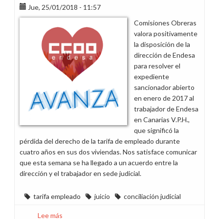
conciliar
Jue, 25/01/2018 - 11:57
en
Comisiones Obreras
el
valora positivamente
juicio
la disposición de la
de
dirección de Endesa
"los
para resolver el
18
expediente
de
sancionador abierto
El
en enero de 2017 al
Hierro”
trabajador de Endesa
en Canarias V.P.H.,
que significó la
pérdida del derecho de la tarifa de empleado durante
cuatro años en sus dos viviendas. Nos satisface comunicar
que esta semana se ha llegado a un acuerdo entre la
dirección y el trabajador en sede judicial.
tarifa empleado
juicio
conciliación judicial
Lee más
sobre