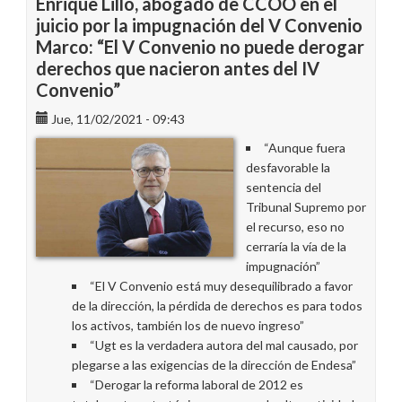
Enrique Lillo, abogado de CCOO en el
de
juicio por la impugnación del V Convenio
octubre
Marco: “El V Convenio no puede derogar
el
derechos que nacieron antes del IV
juicio
Convenio”
por
la
Jue, 11/02/2021 - 09:43
impugnación
“Aunque fuera
del
desfavorable la
V
sentencia del
Convenio
Tribunal Supremo por
el recurso, eso no
cerraría la vía de la
impugnación”
“El V Convenio está muy desequilibrado a favor
de la dirección, la pérdida de derechos es para todos
los activos, también los de nuevo ingreso”
“Ugt es la verdadera autora del mal causado, por
plegarse a las exigencias de la dirección de Endesa”
“Derogar la reforma laboral de 2012 es