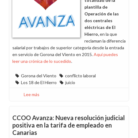
totalidad de la
plantilla de
Operación de las
dos centrales
eléctricas de El
Hierro,
en la que
reclaman la diferencia
salarial por trabajos de superior categoría desde la entrada
en servicio de Gorona del Viento en 2015.
Aquí puedes
leer una crónica de lo sucedido
.
Gorona del Viento
conflicto laboral
Los 18 de El Hierro
juicio
Lee más
sobre
La
dirección
incumplió
CCOO Avanza: Nueva resolución judicial
su
positiva en la tarifa de empleado en
promesa
Canarias
de