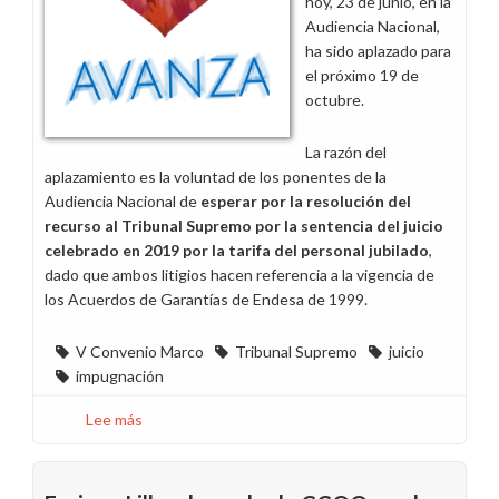
hoy, 23 de junio, en la
Audiencia Nacional,
ha sido aplazado para
el próximo 19 de
octubre.
La razón del
aplazamiento es la voluntad de los ponentes de la
Audiencia Nacional de
esperar por la resolución del
recurso al Tribunal Supremo por la sentencia del juicio
celebrado en 2019 por la tarifa del personal jubilado
,
dado que ambos litigios hacen referencia a la vigencia de
los Acuerdos de Garantías de Endesa de 1999.
V Convenio Marco
Tribunal Supremo
juicio
impugnación
Lee más
sobre
Aplazado
al
19