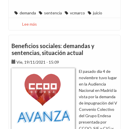
demanda
sentencia
vcmarco
juicio
Lee más
sobre
Resolución
de
la
Beneficios sociales: demandas y
Sentencia:
sentencias, situación actual
Desestimatoria
Vie, 19/11/2021 - 15:09
(Voto
particular)
El pasado día 4 de
noviembre tuvo lugar
en la Audiencia
Nacional en Madrid la
vista por la demanda
de impugnación del V
Convenio Colectivo
del Grupo Endesa
presentada por
CCOO, SIE y CIG y