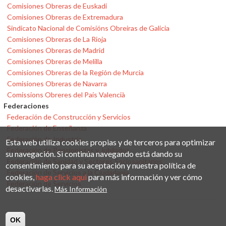
Comisiones Obreras de Euskadi
Comisiones Obreras de Extremadura
Sindicato Nacional de Comisións Obreiras de Galicia
Comisiones Obreras de La Rioja
Comisiones Obreras de Madrid
Comisiones Obreras de Melilla
Comisiones Obreras de la Región de Murcia
Comisiones Obreras de Navarra
Comissions Obreres del País Valencià
Federaciones
Federación de Construcción y Servicios
Federación de Enseñanza
Federación de Industria
Esta web utiliza cookies propias y de terceros para optimizar
Federación de Pensionistas y Jubilados
su navegación. Si continúa navegando está dando su
Federación de Sanidad y Sectores Sociosanitarios
consentimiento para su aceptación y nuestra política de
Federación de Servicios a la Ciudadanía
cookies,
haga click aqui
para más información y ver cómo
Federación de Servicios
desactivarlas.
Más Información
OK