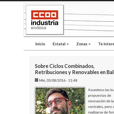
Pasar
al
contenido
principal
Inicio
Estatal
Zonas
Te inter
Sobre Ciclos Combinados,
Retribuciones y Renovables en Ba
Mié, 03/08/2016 - 11:48
Asumimos las b
propuestas de
renovación de la
centrales, pero
realizarse de fo