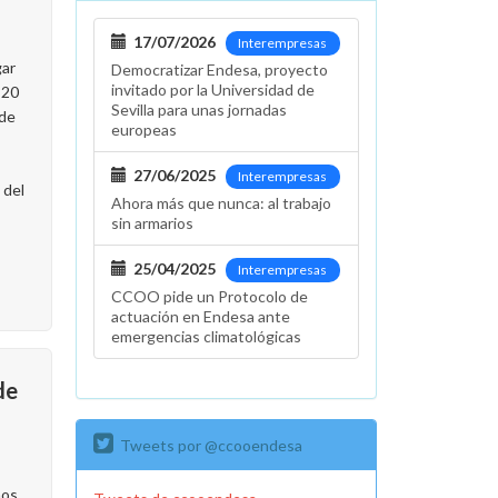
17/07/2026
Interempresas
gar
Democratizar Endesa, proyecto
invitado por la Universidad de
 20
Sevilla para unas jornadas
 de
europeas
27/06/2025
Interempresas
 del
Ahora más que nunca: al trabajo
sin armarios
25/04/2025
Interempresas
CCOO pide un Protocolo de
actuación en Endesa ante
emergencias climatológicas
de
Tweets por @ccooendesa
nos