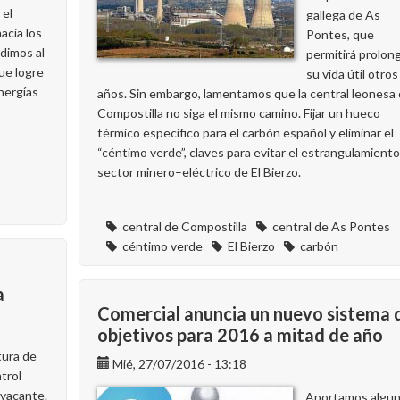
 el
gallega de As
acia los
Pontes, que
dimos al
permitirá prolon
ue logre
su vida útil otros
nergías
años. Sin embargo, lamentamos que la central leonesa
Compostilla no siga el mismo camino. Fijar un hueco
térmico específico para el carbón español y eliminar el
“céntimo verde”, claves para evitar el estrangulamiento
sector minero–eléctrico de El Bierzo.
central de Compostilla
central de As Pontes
céntimo verde
El Bierzo
carbón
a
Comercial anuncia un nuevo sistema 
objetivos para 2016 a mitad de año
tura de
Mié, 27/07/2016 - 13:18
trol
 vacante.
Aportamos algu