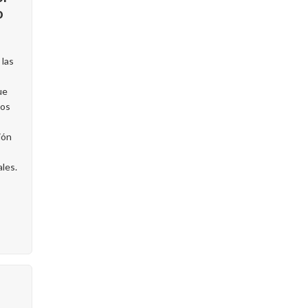
o
 las
ue
los
ión
les.