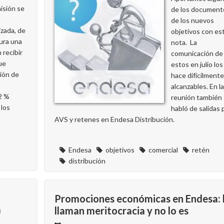
isión se
de los document
de los nuevos
izada, de
objetivos con es
ura una
nota. La
 recibir
comunicación de
ue
estos en julio los
ción de
hace difícilmente
alcanzables. En la
 2 %
reunión también
 los
habló de salidas 
AVS y retenes en Endesa Distribución.
Endesa
objetivos
comercial
retén
distribución
Promociones económicas en Endesa: 
a
llaman meritocracia y no lo es