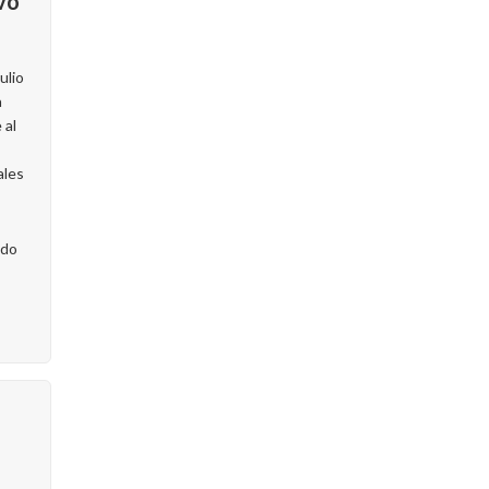
vo
ulio
a
 al
ales
ado