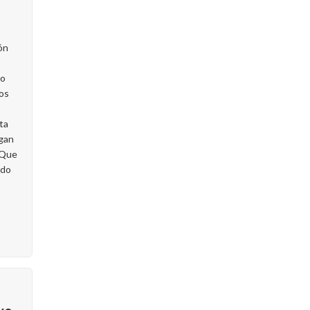
ón
do
os
ta
agan
. Que
edo