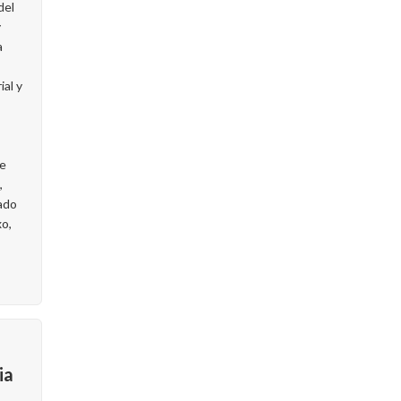
del
y
a
ial y
te
,
ado
o,
ia