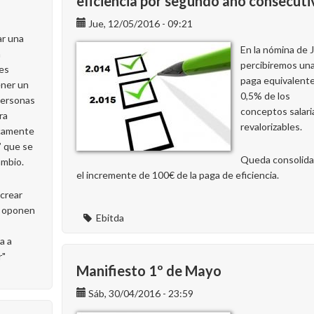
eficiencia por segundo año consecuti
Jue, 12/05/2016 - 09:21
ar una
En la nómina de J
n
percibiremos un
 es
paga equivalente
ener un
0,5% de los
personas
conceptos salari
ra
revalorizables.
icamente
’ que se
Queda consolid
ambio.
el incremente de 100€ de la paga de eficiencia.
 crear
e oponen
Ebitda
a a
r"
Manifiesto 1º de Mayo
Sáb, 30/04/2016 - 23:59