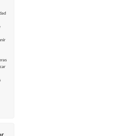
idad
e
nir
eras
car
s
or