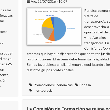
Vie, 22/07/2016 - 10:09
s a las
Por discrecional
 forzosas
y falta de
ral
transparencia, s
desaprovecha la
 como
oportunidad de u
y motivar a los
 a
trabajadores. En
Comisiones Obr
ara poder
creemos que hay que fijar criterios que permitan justifi
el rango
las promociones. El sistema debe fomentar la igualdad.
ecer AVS
Somos favorables a ampliar el reparto equilibrando a lo
 un
distintos grupos profesionales.
mente,
ción
Promociones Ecónomicas
Endesa
.
meritocracia
La Comisión de Formación se reúne p