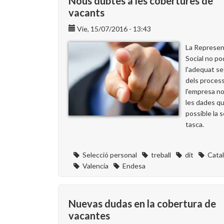
Nous dubtes a les cobertures de
vacants
Vie, 15/07/2016 - 13:43
La Represen
Social no po
l'adequat s
dels process
l'empresa no 
les dades qu
possible la 
tasca.
Selecció personal
treball
dit
Cata
Valencia
Endesa
Nuevas dudas en la cobertura de
vacantes