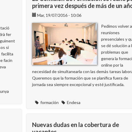
primera vez después de más de un añ
Mar, 19/07/2016 - 10:06
Pedimos volver a
tació
reuniones
drà fer
presenciales y q
eguiment
se dé solución a 
os si
problemas que
facilita
genera la formac
e facin
online por la
seva
necesidad de simultanearla con las demás tareas labora
Queremos que la formación que se planifica fuera de
jornada sea siempre excepcional y esté justificada.
lunya
formación
Endesa
Nuevas dudas en la cobertura de
vacantes