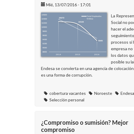
Mié, 13/07/2016 - 17:01
La Represen
Social no po
hacer el ad
seguimiento
procesos si 
empresa no f
los datos q
posible su l
Endesa se convierta en una agencia de colocación
es una forma de corrupción.
cobertura vacantes
Noroeste
Endes
Selección personal
¿Compromiso o sumisión? Mejor
compromiso