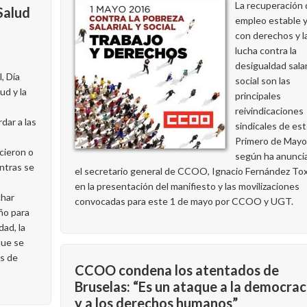
La recuperación 
 Salud
empleo estable 
con derechos y l
lucha contra la
desigualdad salar
, Día
social son las
ud y la
principales
reivindicaciones
dar a las
sindicales de es
Primero de Mayo
cieron o
según ha anunci
entras se
el secretario general de CCOO, Ignacio Fernández Tox
en la presentación del manifiesto y las movilizaciones
har
convocadas para este 1 de mayo por CCOO y UGT.
ño para
dad, la
que se
es de
CCOO condena los atentados de
Bruselas: “Es un ataque a la democrac
y a los derechos humanos”