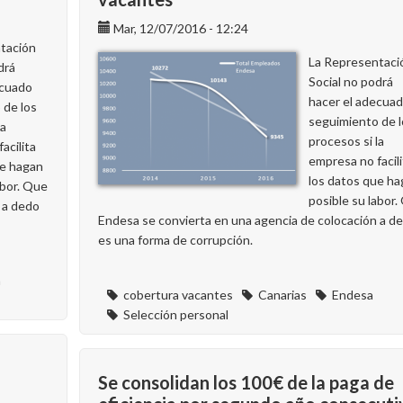
Mar, 12/07/2016 - 12:24
tación
La Representaci
drá
Social no podrá
ecuado
hacer el adecua
 de los
seguimiento de l
la
procesos si la
acilita
empresa no facili
ue hagan
los datos que h
abor. Que
posible su labor
 a dedo
Endesa se convierta en una agencia de colocación a d
es una forma de corrupción.
a
cobertura vacantes
Canarias
Endesa
Selección personal
Se consolidan los 100€ de la paga de