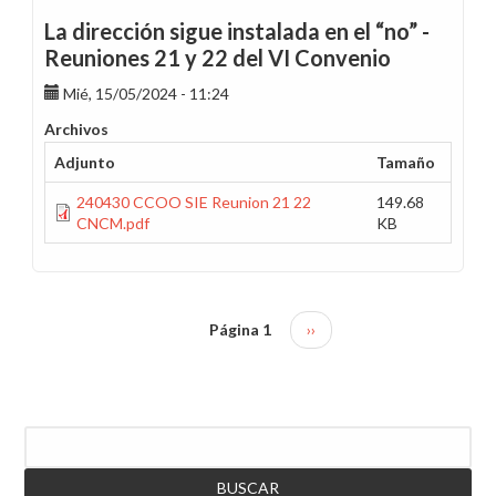
La dirección sigue instalada en el “no” -
Reuniones 21 y 22 del VI Convenio
Mié, 15/05/2024 - 11:24
Archivos
Adjunto
Tamaño
240430 CCOO SIE Reunion 21 22
149.68
CNCM.pdf
KB
Página 1
Siguiente
››
Paginación
página
Buscar