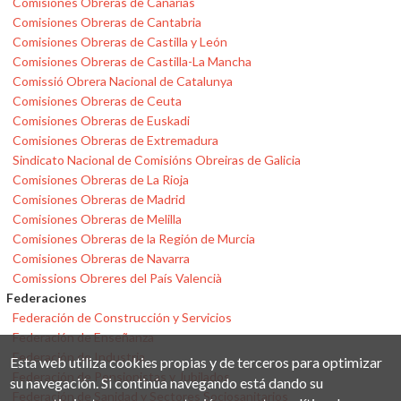
Comisiones Obreras de Canarias
Comisiones Obreras de Cantabria
Comisiones Obreras de Castilla y León
Comisiones Obreras de Castilla-La Mancha
Comissió Obrera Nacional de Catalunya
Comisiones Obreras de Ceuta
Comisiones Obreras de Euskadi
Comisiones Obreras de Extremadura
Sindicato Nacional de Comisións Obreiras de Galicia
Comisiones Obreras de La Rioja
Comisiones Obreras de Madrid
Comisiones Obreras de Melilla
Comisiones Obreras de la Región de Murcia
Comisiones Obreras de Navarra
Comissions Obreres del País Valencià
Federaciones
Federación de Construcción y Servicios
Federación de Enseñanza
Federación de Industria
Esta web utiliza cookies propias y de terceros para optimizar
Federación de Pensionistas y Jubilados
su navegación. Si continúa navegando está dando su
Federación de Sanidad y Sectores Sociosanitarios