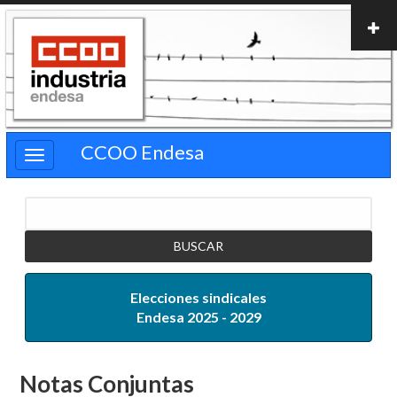
Pasar
al
contenido
principal
CCOO Endesa
Buscar
Elecciones sindicales
Endesa 2025 - 2029
Notas Conjuntas