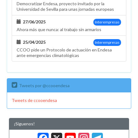
Democratizar Endesa, proyecto invitado por la
Universidad de Sevilla para unas jornadas europeas
27/06/2025
Interempresas
Ahora más que nunca: al trabajo sin armarios
25/04/2025
Interempresas
CCOO pide un Protocolo de actuación en Endesa
ante emergencias climatológicas
Tweets por @ccooendesa
Tweets de ccooendesa
¡Síguenos!
Facebook
X
YouTub
Insta
Tele