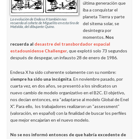
última generación que
iba a conquistar el
planeta Tierra y parte
La evolución de Endesa X también nos
recuerda al cohete de Miguelito en esta tira de
del sitema solar, se
Mafalda, del dibujante Quino.
desintegra por
momentos.
Nos
recuerda al
desastre del transbordador espacial
estadounidense Challenger
, que explotó solo 73 segundos
después de despegar, un infausto 28 de enero de 1986.
Endesa X ha sido coherente solamente con su nombre:
siempre ha sido una incógnita
. En noviembre pasado, por
cuarta vez, en dos años, se presentó a los sindicatos un
nuevo cambio de modelo organizativo en el B2C. El objetivo,
nos decían entonces, era “adaptarse al modelo Global de Enel
X”. Para ello, los trabajadores realizaron un “assessment”
(valoración, en español) con la finalidad de buscar los perfiles
que mejor encajarían en el nuevo modelo.
No se nos informó entonces de que habría excedente de