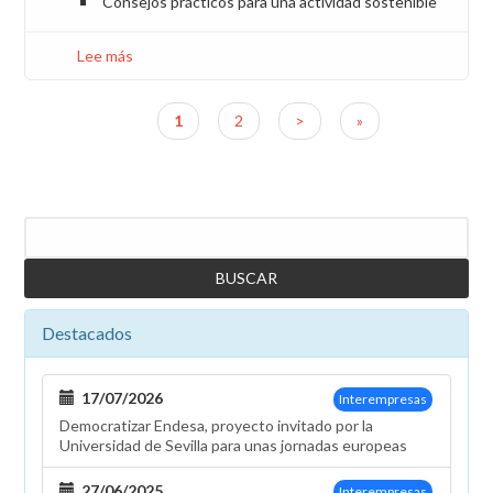
Consejos prácticos para una actividad sostenible
Lee más
sobre
LUZ
VERDE
Página
1
Página
2
Siguiente
>
Última
»
2
Paginación
actual
página
página
-
Septiembre
2009
Buscar
Destacados
17/07/2026
Interempresas
Democratizar Endesa, proyecto invitado por la
Universidad de Sevilla para unas jornadas europeas
27/06/2025
Interempresas