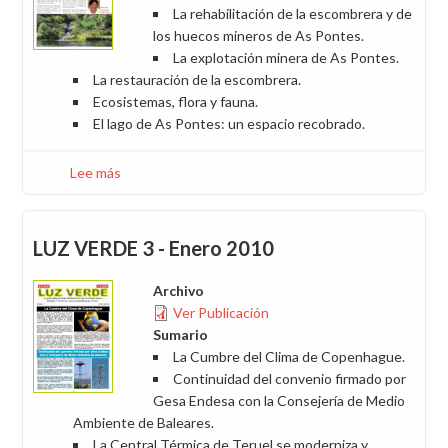
La rehabilitación de la escombrera y de
los huecos mineros de As Pontes.
La explotación minera de As Pontes.
La restauración de la escombrera.
Ecosistemas, flora y fauna.
El lago de As Pontes: un espacio recobrado.
Lee más
sobre
LUZ
VERDE
4
LUZ VERDE 3 - Enero 2010
-
Septiembre
Archivo
2010
Ver Publicación
Sumario
La Cumbre del Clima de Copenhague.
Continuidad del convenio firmado por
Gesa Endesa con la Consejería de Medio
Ambiente de Baleares.
La Central Térmica de Teruel se moderniza y