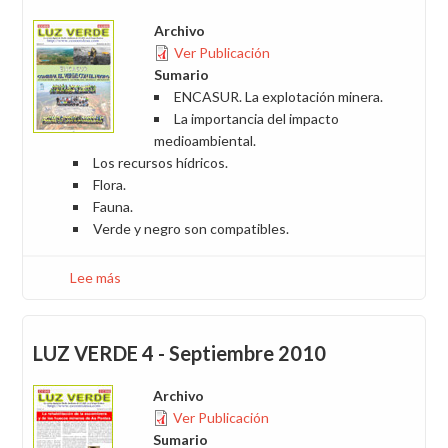
Archivo
Ver Publicación
Sumario
ENCASUR. La explotación minera.
La importancia del impacto
medioambiental.
Los recursos hídricos.
Flora.
Fauna.
Verde y negro son compatibles.
Lee más
sobre
LUZ
VERDE
5
LUZ VERDE 4 - Septiembre 2010
-
Diciembre
Archivo
2011
Ver Publicación
Sumario