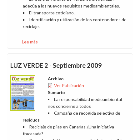
adecúa a los nuevos requisitos medioambientales.
El transporte cotidiano.
Identificación y utilización de los contenedores de
reciclaje.
Lee más
sobre
LUZ
VERDE
3
LUZ VERDE 2 - Septiembre 2009
-
Enero
Archivo
2010
Ver Publicación
Sumario
La responsabilidad medioambiental
nos concierne a todos
Campaña de recogida selectiva de
residuos
Reciclaje de pilas en Canarias ¿Una iniciativa
fracasada?