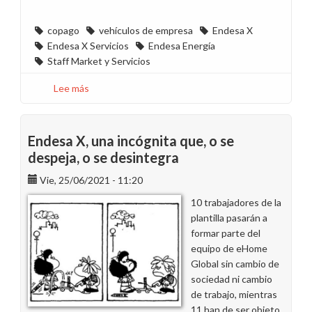
copago
vehículos de empresa
Endesa X
Endesa X Servicios
Endesa Energía
Staff Market y Servicios
Lee más
sobre
Proponemos
que
se
Endesa X, una incógnita que, o se
autorice
despeja, o se desintegra
el
Vie, 25/06/2021 - 11:20
pernocte
de
10 trabajadores de la
vehículos
plantilla pasarán a
en
formar parte del
el
equipo de eHome
domicilio
Global sin cambio de
de
sociedad ni cambio
las
de trabajo, mientras
personas
11 han de ser objeto