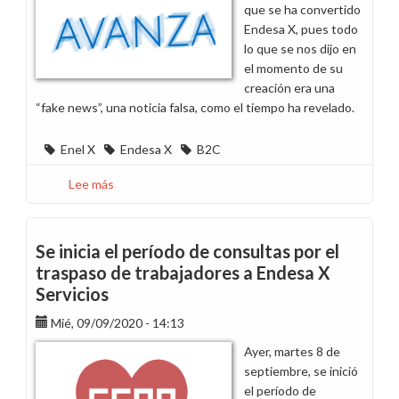
que se ha convertido
Endesa X, pues todo
lo que se nos dijo en
el momento de su
creación era una
“fake news”, una noticia falsa, como el tiempo ha revelado.
Enel X
Endesa X
B2C
Lee más
sobre
Endesa
X,
B2C
Se inicia el período de consultas por el
y
traspaso de trabajadores a Endesa X
la
Servicios
pesadilla
que
Mié, 09/09/2020 - 14:13
continúa
Ayer, martes 8 de
septiembre, se inició
el período de