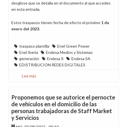
desglose que se detalla en el documento al que accedes
en esta entrada.
Estos traspasos tienen fecha de efecto el próximo
1 de
enero del 2023
.
traspaso plantilla
Enel Green Power
Enel Iberia
Endesa Medios y Sistemas
generación
Endesa X
Endesa SA
EDISTRIBUCION REDES DIGITALES
Lee más
sobre
Acuerdo
de
traspaso
Proponemos que se autorice el pernocte
de
de vehículos en el domicilio de las
127
personas trabajadoras de Staff Market
trabajadores
y Servicios
entre
empresas
Mié, 03/08/2022 - 09:10