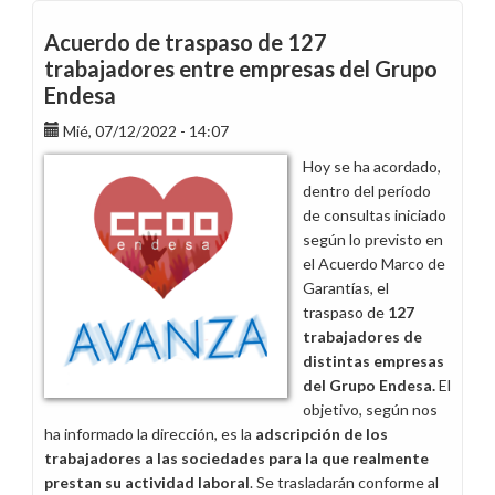
Retail
Iberia
Acuerdo de traspaso de 127
de
trabajadores entre empresas del Grupo
la
Endesa
fusión
de
Mié, 07/12/2022 - 14:07
Market,
Hoy se ha acordado,
Endesa
dentro del período
X
de consultas iniciado
y
según lo previsto en
E-
el Acuerdo Marco de
Mobility
Garantías, el
traspaso de
127
trabajadores de
distintas empresas
del Grupo Endesa.
El
objetivo, según nos
ha informado la dirección, es la
adscripción de los
trabajadores a las sociedades para la que realmente
prestan su actividad laboral
. Se trasladarán conforme al