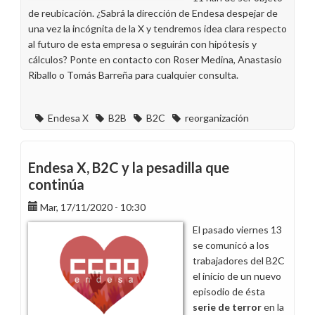
trabajadoras
de reubicación. ¿Sabrá la dirección de Endesa despejar de
de
una vez la incógnita de la X y tendremos idea clara respecto
Staff
al futuro de esta empresa o seguirán con hipótesis y
Market
cálculos? Ponte en contacto con Roser Medina, Anastasio
y
Riballo o Tomás Barreña para cualquier consulta.
Servicios
Endesa X
B2B
B2C
reorganización
Endesa X, B2C y la pesadilla que
continúa
Mar, 17/11/2020 - 10:30
El pasado viernes 13
se comunicó a los
trabajadores del B2C
el inicio de un nuevo
episodio de ésta
serie de terror
en la