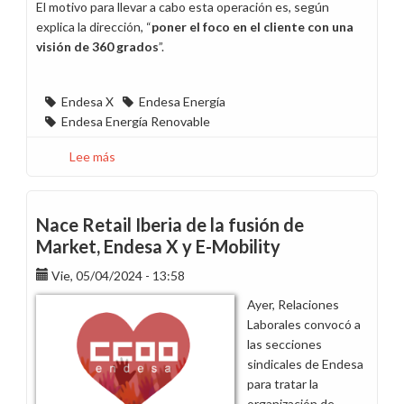
El motivo para llevar a cabo esta operación es, según
explica la dirección, “
poner el foco en el cliente con una
visión de 360 grados
”.
Endesa X
Endesa Energía
Endesa Energía Renovable
Lee más
sobre
Endesa
Energía
absorberá
Nace Retail Iberia de la fusión de
desde
Market, Endesa X y E-Mobility
el
Vie, 05/04/2024 - 13:58
1
de
Ayer, Relaciones
octubre
Laborales convocó a
el
las secciones
100%
sindicales de Endesa
de
para tratar la
Endesa
organización de