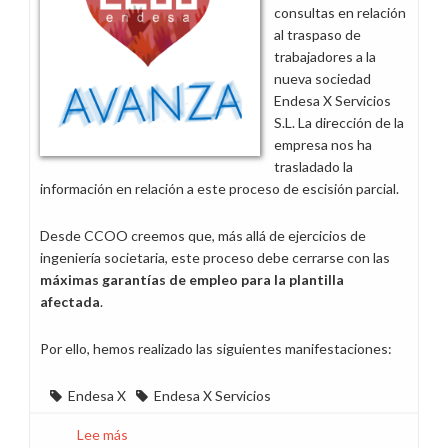
consultas en relación
al traspaso de
trabajadores a la
nueva sociedad
Endesa X Servicios
S.L. La dirección de la
empresa nos ha
trasladado la
información en relación a este proceso de escisión parcial.
Desde CCOO creemos que, más allá de ejercicios de
ingeniería societaria, este proceso debe cerrarse con las
máximas garantías de empleo para la plantilla
afectada
.
Por ello, hemos realizado las siguientes manifestaciones:
Endesa X
Endesa X Servicios
Lee más
sobre