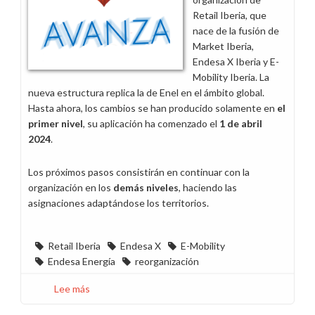
X
Retail Iberia, que
Servicios
nace de la fusión de
y
Market Iberia,
Endesa
Endesa X Iberia y E-
Energía
Mobility Iberia. La
Renovable
nueva estructura replica la de Enel en el ámbito global.
Hasta ahora, los cambios se han producido solamente en
el
primer nivel
, su aplicación ha comenzado el
1 de abril
2024
.
Los próximos pasos consistirán en continuar con la
organización en los
demás niveles
, haciendo las
asignaciones adaptándose los territorios.
Retail Iberia
Endesa X
E-Mobility
Endesa Energía
reorganización
Lee más
sobre
Nace