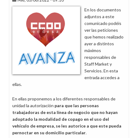
del
En los documentos
Grupo
adjuntos a este
Endesa
comunicado podéis
ver las peticiones
que hemos realizado
ayer a distintos
máximos
responsables de
Staff Market y
Servicios. En esta
entrada accedes a
ellas.
En ellas proponemos a los diferentes responsables de
unidad la autorización
para que las personas
trabajadoras de esta línea de negocio que no hayan
adoptado la modalidad de copago en el uso del
vehículo de empresa, se les autorice a que este pueda
pernoctar en su domicilio particular
.