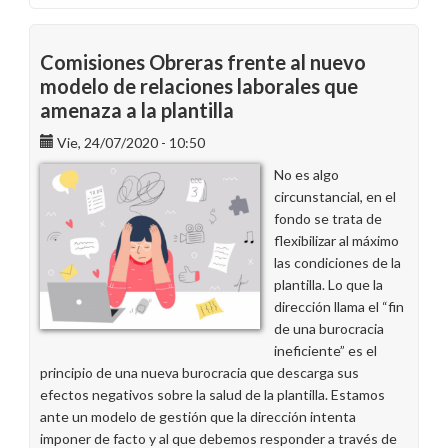
Se
inicia
el
Comisiones Obreras frente al nuevo
período
modelo de relaciones laborales que
de
amenaza a la plantilla
consultas
por
Vie, 24/07/2020 - 10:50
el
No es algo
traspaso
circunstancial, en el
de
fondo se trata de
trabajadores
flexibilizar al máximo
a
las condiciones de la
Endesa
plantilla. Lo que la
X
dirección llama el “fin
Servicios
de una burocracia
ineficiente” es el
principio de una nueva burocracia que descarga sus
efectos negativos sobre la salud de la plantilla. Estamos
ante un modelo de gestión que la dirección intenta
imponer de facto y al que debemos responder a través de