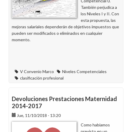
Competencial 0.
de
También perjudica a
El
los Niveles I y II. Con
Hierro”
esta propuesta, las
mejoras salariales dependerán de objetivos impuestos que
pueden ser modificados o eliminados en cualquier
momento.
V Convenio Marco
Niveles Competenciales
clasificación profesional
Devoluciones Prestaciones Maternidad
2014-2017
Jue, 11/10/2018 - 13:20
Como habíamos
previsto en un