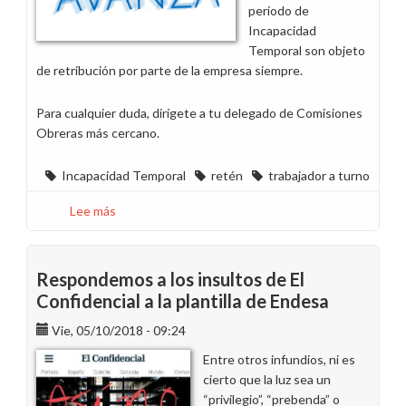
período de
Incapacidad
Temporal son objeto
de retribución por parte de la empresa siempre.
Para cualquier duda, dirígete a tu delegado de Comisiones
Obreras más cercano.
Incapacidad Temporal
retén
trabajador a turno
Lee más
sobre
¡Recuerda,
turno
y
Respondemos a los insultos de El
retén
Confidencial a la plantilla de Endesa
se
Vie, 05/10/2018 - 09:24
retribuyen
siempre!
Entre otros infundios, ni es
cierto que la luz sea un
“privilegio”, “prebenda” o