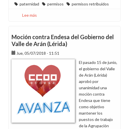
paternidad
permisos
permisos retribuidos
Lee más
sobre
El
permiso
de
Moción contra Endesa del Gobierno del
paternidad
Valle de Arán (Lérida)
se
Jue, 05/07/2018 - 11:51
amplía
a
El pasado 15 de junio,
cinco
el gobierno del Valle
semanas
de Arán (Lérida)
aprobó por
unanimidad una
moción contra
Endesa que tiene
como objetivo
mantener los
puestos de trabajo
de la Agrupación