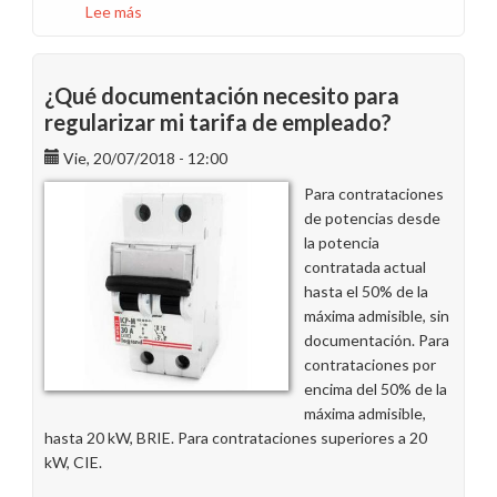
Lee más
sobre
Alumbramos
cuenta
en
¿Qué documentación necesito para
Instagram,
regularizar mi tarifa de empleado?
el
Vie, 20/07/2018 - 12:00
relato
de
Para contrataciones
nuestras
de potencias desde
conquistas
la potencia
contratada actual
hasta el 50% de la
máxima admisible, sin
documentación. Para
contrataciones por
encima del 50% de la
máxima admisible,
hasta 20 kW, BRIE. Para contrataciones superiores a 20
kW, CIE.