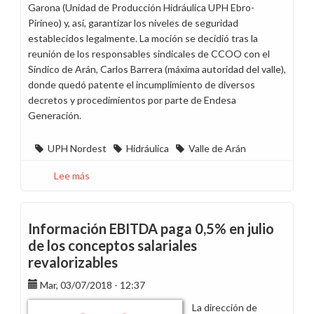
Garona (Unidad de Producción Hidráulica UPH Ebro-
Pirineo) y, así, garantizar los niveles de seguridad
establecidos legalmente. La moción se decidió tras la
reunión de los responsables sindicales de CCOO con el
Síndico de Arán, Carlos Barrera (máxima autoridad del valle),
donde quedó patente el incumplimiento de diversos
decretos y procedimientos por parte de Endesa
Generación.
UPH Nordest
Hidráulica
Valle de Arán
Lee más
sobre
Moción
contra
Endesa
Información EBITDA paga 0,5% en julio
del
de los conceptos salariales
Gobierno
revalorizables
del
Valle
Mar, 03/07/2018 - 12:37
de
La dirección de