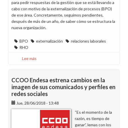
para pedir respuestas de la gestión que se está llevando a
cabo con motivo de la externalización de procesos (BPO)
de ese área. Concretamente, seguimos pendientes,
después de más de un año, de saber cómo se estructura la
nueva organización.
BPO
externalización
relaciones laborales
RHO
Lee más
sobre
El
calamitoso
escenario
CCOO Endesa estrena cambios en la
de
imagen de sus comunicados y perfiles en
la
redes sociales
externalización
(BPO)
Jue, 28/06/2018 - 13:48
del
“Es el momento de la
Centro
razón, es tiempo de
de
ganar”, lemas con los
Servicios