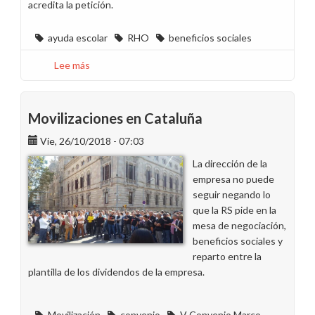
acredita la petición.
ayuda escolar
RHO
beneficios sociales
Lee más
sobre
¡Recuerda!
El
miércoles
Movilizaciones en Cataluña
que
Vie, 26/10/2018 - 07:03
viene
finaliza
La dirección de la
el
empresa no puede
plazo
seguir negando lo
de
que la RS pide en la
la
mesa de negociación,
Ayuda
beneficios sociales y
Escolar
reparto entre la
en
plantilla de los dividendos de la empresa.
Canarias
Movilización
convenio
V Convenio Marco