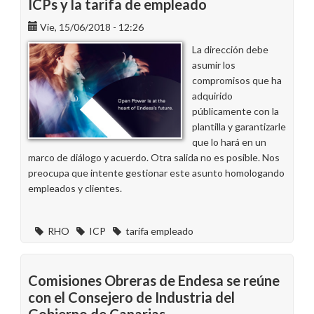
ICPs y la tarifa de empleado
Mamás
y
Vie, 15/06/2018 - 12:26
Papás
La dirección debe
en
asumir los
Endesa
compromisos que ha
adquirido
públicamente con la
plantilla y garantizarle
que lo hará en un
marco de diálogo y acuerdo. Otra salida no es posible. Nos
preocupa que intente gestionar este asunto homologando
empleados y clientes.
RHO
ICP
tarifa empleado
Comisiones Obreras de Endesa se reúne
con el Consejero de Industria del