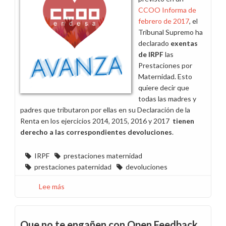
CCOO Informa de
febrero de 2017
, el
Tribunal Supremo ha
declarado
exentas
de IRPF
las
Prestaciones por
Maternidad. Esto
quiere decir que
todas las madres y
padres que tributaron por ellas en su Declaración de la
Renta en los ejercicios 2014, 2015, 2016 y 2017
tienen
derecho a las correspondientes devoluciones
.
IRPF
prestaciones maternidad
prestaciones paternidad
devoluciones
Lee más
sobre
Devoluciones
Prestaciones
Maternidad
Que no te engañen con Open Feedback