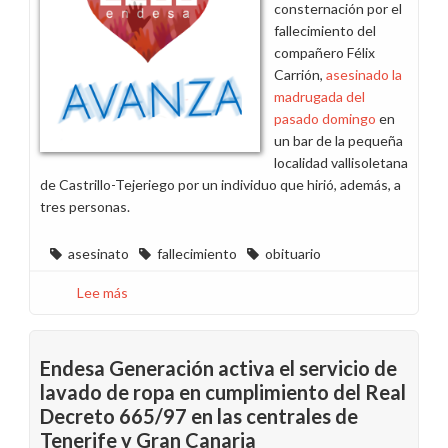
consternación por el
fallecimiento del
compañero Félix
Carrión,
asesinado la
madrugada del
pasado domingo
en
un bar de la pequeña
localidad vallisoletana
de Castrillo-Tejeriego por un individuo que hirió, además, a
tres personas.
asesinato
fallecimiento
obituario
Lee más
sobre
Nos
sumamos
al
Endesa Generación activa el servicio de
duelo
lavado de ropa en cumplimiento del Real
por
Decreto 665/97 en las centrales de
el
Tenerife y Gran Canaria
asesinato