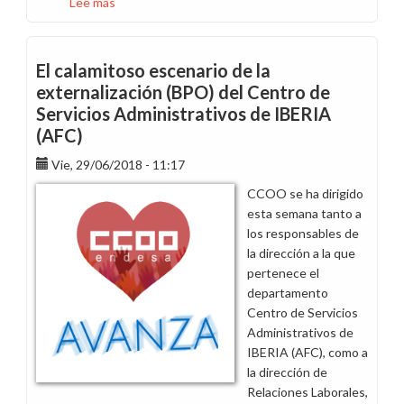
Lee más
sobre
Información
EBITDA
paga
El calamitoso escenario de la
0,5%
externalización (BPO) del Centro de
en
Servicios Administrativos de IBERIA
julio
(AFC)
de
los
Vie, 29/06/2018 - 11:17
conceptos
CCOO se ha dirigido
salariales
esta semana tanto a
revalorizables
los responsables de
la dirección a la que
pertenece el
departamento
Centro de Servicios
Administrativos de
IBERIA (AFC), como a
la dirección de
Relaciones Laborales,