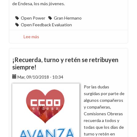
de Endesa, los más jóvenes.
Open Power
Gran Hermano
Open Feedback Evaluation
Lee más
sobre
Que
no
te
¡Recuerda, turno y retén se retribuyen
engañen
siempre!
con
Mar, 09/10/2018 - 10:34
Open
Feedback
Por las dudas
Evaluation
surgidas por parte de
algunos compañeros
y compañeras,
Comisiones Obreras
recuerda a todos y
todas que los días de
turno y retén en