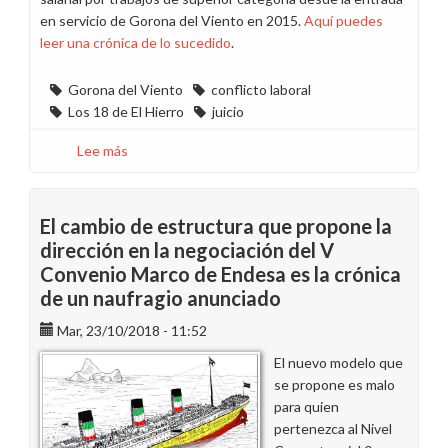
en servicio de Gorona del Viento en 2015.
Aquí puedes
leer una crónica de lo sucedido
.
Gorona del Viento
conflicto laboral
Los 18 de El Hierro
juicio
Lee más
sobre
La
dirección
incumplió
El cambio de estructura que propone la
su
dirección en la negociación del V
promesa
Convenio Marco de Endesa es la crónica
de
de un naufragio anunciado
conciliar
en
Mar, 23/10/2018 - 11:52
el
El nuevo modelo que
juicio
se propone es malo
de
para quien
"los
pertenezca al Nivel
18