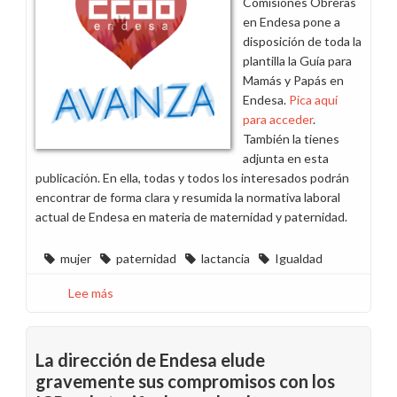
Comisiones Obreras
en Endesa pone a
disposición de toda la
plantilla la Guía para
Mamás y Papás en
Endesa.
Pica aquí
para acceder
.
También la tienes
adjunta en esta
publicación. En ella, todas y todos los interesados podrán
encontrar de forma clara y resumida la normativa laboral
actual de Endesa en materia de maternidad y paternidad.
mujer
paternidad
lactancia
Igualdad
Lee más
sobre
CCOO
edita
la
La dirección de Endesa elude
Guía
gravemente sus compromisos con los
para