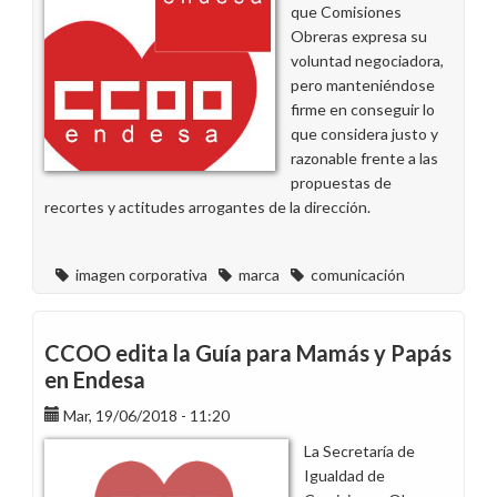
que Comisiones
Administrativos
Obreras expresa su
de
voluntad negociadora,
IBERIA
pero manteniéndose
(AFC)
firme en conseguir lo
que considera justo y
razonable frente a las
propuestas de
recortes y actitudes arrogantes de la dirección.
imagen corporativa
marca
comunicación
CCOO edita la Guía para Mamás y Papás
en Endesa
Mar, 19/06/2018 - 11:20
La Secretaría de
Igualdad de