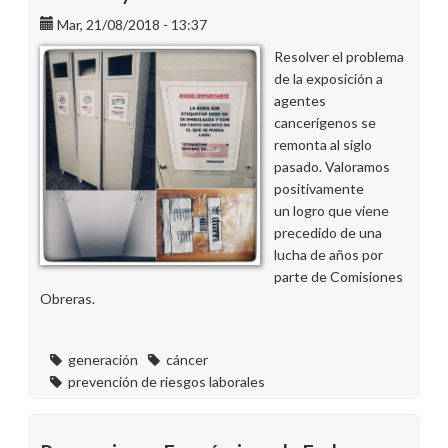
del
Mar, 21/08/2018 - 13:37
compañero
Resolver el problema
Félix
de la exposición a
Carrión
agentes
cancerígenos se
remonta al siglo
pasado. Valoramos
positivamente
un logro que viene
precedido de una
lucha de años por
parte de Comisiones
Obreras.
generación
cáncer
prevención de riesgos laborales