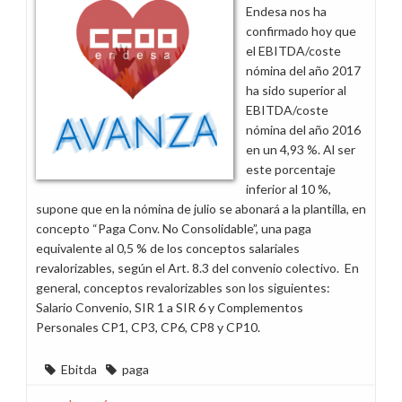
Arán
Endesa nos ha
(Lérida)
confirmado hoy que
el EBITDA/coste
nómina del año 2017
ha sido superior al
EBITDA/coste
nómina del año 2016
en un 4,93 %. Al ser
este porcentaje
inferior al 10 %,
supone que en la nómina de julio se abonará a la plantilla, en
concepto “Paga Conv. No Consolidable”, una paga
equivalente al 0,5 % de los conceptos salariales
revalorizables, según el Art. 8.3 del convenio colectivo. En
general, conceptos revalorizables son los siguientes:
Salario Convenio, SIR 1 a SIR 6 y Complementos
Personales CP1, CP3, CP6, CP8 y CP10.
Ebitda
paga