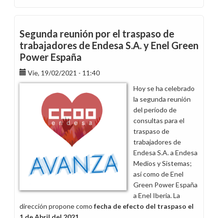
Traspaso
de
trabajadores
Segunda reunión por el traspaso de
de
trabajadores de Endesa S.A. y Enel Green
Enel
Power España
Iberia
SRL
Vie, 19/02/2021 - 11:40
a
Hoy se ha celebrado
la
la segunda reunión
nueva
del período de
empresa
consultas para el
Gridspertise
traspaso de
Iberia
trabajadores de
SL
Endesa S.A. a Endesa
Medios y Sistemas;
así como de Enel
Green Power España
a Enel Iberia. La
dirección propone como
fecha de efecto del traspaso el
1 de Abril del 2021
.