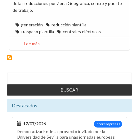
de las reducciones por Zona Geográfica, centro y puesto
de trabajo.
generación
reducción plantilla
traspaso plantilla
centrales eléctricas
Lee más
sobre
La
dirección
anuncia
su
Buscar
propuesta
de
reducir
personal
Destacados
en
las
centrales
17/07/2026
Interempresas
Democratizar Endesa, proyecto invitado por la
Universidad de Sevilla para unas jornadas europeas