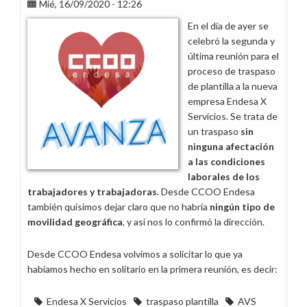
para
Mié, 16/09/2020 - 12:26
traspasos
En el día de ayer se
de
celebró la segunda y
14
última reunión para el
trabajadores
proceso de traspaso
de
de plantilla a la nueva
Endesa
empresa Endesa X
S.A.
Servicios. Se trata de
y
un traspaso
sin
27
ninguna afectación
Enel
a las condiciones
Green
laborales de los
Power
trabajadores y trabajadoras
. Desde CCOO Endesa
también quisimos dejar claro que no habría
ningún tipo de
movilidad geográfica
, y así nos lo confirmó la dirección.
Desde CCOO Endesa volvimos a solicitar lo que ya
habíamos hecho en solitario en la primera reunión, es decir:
Endesa X Servicios
traspaso plantilla
AVS