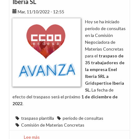
Iberia SL
de
Enel
Mar, 11/10/2022 - 12:55
Iberia
Hoy se ha iniciado
SRL
período de consultas
a
en la Comisión
la
Negociadora de
nueva
Materias Concretas
empresa
para el
tras
paso de
Gridspertise
35 trabajadores de
Iberia
la empresa Enel
SL
Iberia SRL a
Gridspertise Iberia
SL.
La fecha de
efecto del traspaso será el próximo
1 de diciembre de
2022
.
traspaso plantilla
período de consultas
Comisión de Materias Concretas
Lee más
sobre