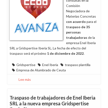
consultas en la
Endesa
Comisión
Negociadora de
Materias Concretas
con
acuerdo
para el
tras
paso de 35
personas
trabajadoras
de la
empresa Enel Iberia
SRL a Gridspertise Iberia SL
.
La fecha de efecto del
traspaso será el próximo
1 de diciembre de 2022
.
Gridspertise
Enel Iberia
traspaso plantilla
Empresa de Alumbrado de Ceuta
Lee más
sobre
Se
acuerda
traspasar
Traspaso de trabajadores de Enel Iberia
35
SRL a la nueva empresa Gridspertise
trabajadores