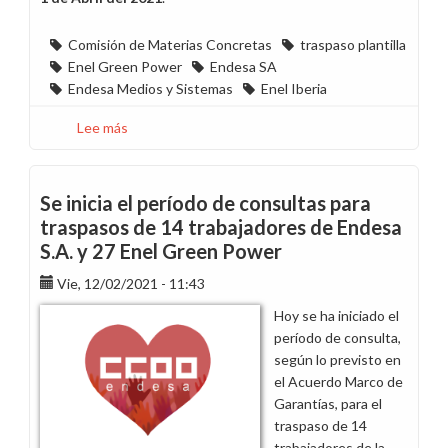
Comisión de Materias Concretas
traspaso plantilla
Enel Green Power
Endesa SA
Endesa Medios y Sistemas
Enel Iberia
Lee más
sobre
Segunda
reunión
por
Se inicia el período de consultas para
el
traspasos de 14 trabajadores de Endesa
traspaso
S.A. y 27 Enel Green Power
de
trabajadores
Vie, 12/02/2021 - 11:43
de
Hoy se ha iniciado el
Endesa
período de consulta,
S.A.
según lo previsto en
y
el Acuerdo Marco de
Enel
Garantías, para el
Green
traspaso de 14
Power
trabajadores de la