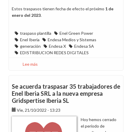
Estos traspasos tienen fecha de efecto el próximo
1 de
enero del 2023
.
traspaso plantilla
Enel Green Power
Enel Iberia
Endesa Medios y Sistemas
generación
Endesa X
Endesa SA
EDISTRIBUCION REDES DIGITALES
Lee más
sobre
Acuerdo
de
traspaso
Se acuerda traspasar 35 trabajadores de
de
Enel Iberia SRL a la nueva empresa
127
Gridspertise Iberia SL
trabajadores
entre
Vie, 21/10/2022 - 13:23
empresas
Hoy hemos cerrado
del
el período de
Grupo