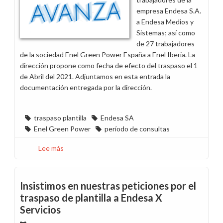
España
empresa Endesa S.A.
a Endesa Medios y
Sistemas; así como
de 27 trabajadores
de la sociedad Enel Green Power España a Enel Iberia. La
dirección propone como fecha de efecto del traspaso el 1
de Abril del 2021. Adjuntamos en esta entrada la
documentación entregada por la dirección.
traspaso plantilla
Endesa SA
Enel Green Power
período de consultas
Lee más
sobre
Se
inicia
el
Insistimos en nuestras peticiones por el
período
traspaso de plantilla a Endesa X
de
Servicios
consultas