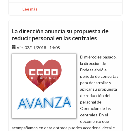
Lee más
sobre
Insistimos
en
nuestras
La dirección anuncia su propuesta de
peticiones
reducir personal en las centrales
por
Vie, 02/11/2018 - 14:05
el
traspaso
El miércoles pasado,
de
la dirección de
plantilla
Endesa abrió el
a
período de consultas
Endesa
para desarrollar y
X
aplicar su propuesta
Servicios
de reducción del
personal de
Operación de las
centrales. En el
documento que
acompañamos en esta entrada puedes acceder al detalle