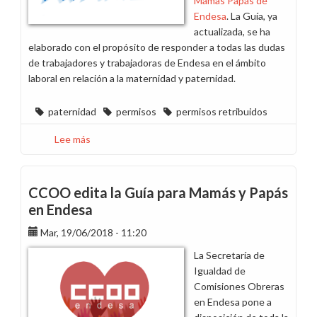
Mamas Papás de
Endesa
. La Guía, ya
actualizada, se ha
elaborado con el propósito de responder a todas las dudas
de trabajadores y trabajadoras de Endesa en el ámbito
laboral en relación a la maternidad y paternidad.
paternidad
permisos
permisos retribuidos
Lee más
sobre
El
permiso
de
CCOO edita la Guía para Mamás y Papás
paternidad
en Endesa
se
Mar, 19/06/2018 - 11:20
amplía
a
La Secretaría de
cinco
Igualdad de
semanas
Comisiones Obreras
en Endesa pone a