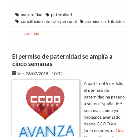
maternidad
paternidad
conciliación laboral y personal
permisos retribuidos
Lee más
sobre
Hemos
actualizado
nuestra
El permiso de paternidad se amplía a
Guía
cinco semanas
de
Vie, 06/07/2018 - 10:32
Mamás
y
A partir del 5 de Julio,
Papás
el permiso de
de
paternidad ha pasado
Endesa
a ser en España de 5
semanas, como ya
habíamos avanzado
desde CCOO en
junio en nuestra
Guía