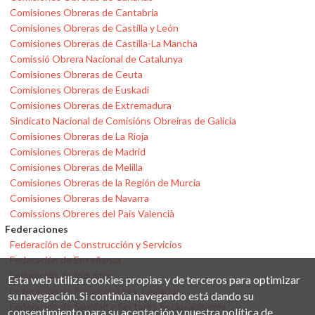
Comisiones Obreras de Cantabria
Comisiones Obreras de Castilla y León
Comisiones Obreras de Castilla-La Mancha
Comissió Obrera Nacional de Catalunya
Comisiones Obreras de Ceuta
Comisiones Obreras de Euskadi
Comisiones Obreras de Extremadura
Sindicato Nacional de Comisións Obreiras de Galicia
Comisiones Obreras de La Rioja
Comisiones Obreras de Madrid
Comisiones Obreras de Melilla
Comisiones Obreras de la Región de Murcia
Comisiones Obreras de Navarra
Comissions Obreres del País Valencià
Federaciones
Federación de Construcción y Servicios
Federación de Enseñanza
Federación de Industria
Esta web utiliza cookies propias y de terceros para optimizar
Federación de Pensionistas y Jubilados
su navegación. Si continúa navegando está dando su
Federación de Sanidad y Sectores Sociosanitarios
consentimiento para su aceptación y nuestra política de