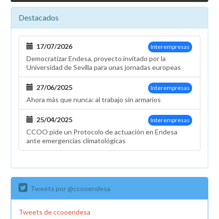
Papás
Destacados
en
Endesa
17/07/2026
Interempresas
Democratizar Endesa, proyecto invitado por la
Universidad de Sevilla para unas jornadas europeas
27/06/2025
Interempresas
Ahora más que nunca: al trabajo sin armarios
25/04/2025
Interempresas
CCOO pide un Protocolo de actuación en Endesa
ante emergencias climatológicas
Tweets por @ccooendesa
Tweets de ccooendesa