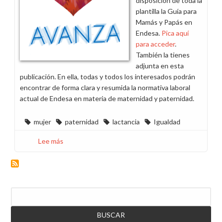
disposición de toda la
plantilla la Guía para
Mamás y Papás en
Endesa.
Pica aquí
para acceder
.
También la tienes
adjunta en esta
publicación. En ella, todas y todos los interesados podrán
encontrar de forma clara y resumida la normativa laboral
actual de Endesa en materia de maternidad y paternidad.
mujer
paternidad
lactancia
Igualdad
Lee más
sobre
CCOO
edita
la
Guía
Buscar
para
Mamás
y