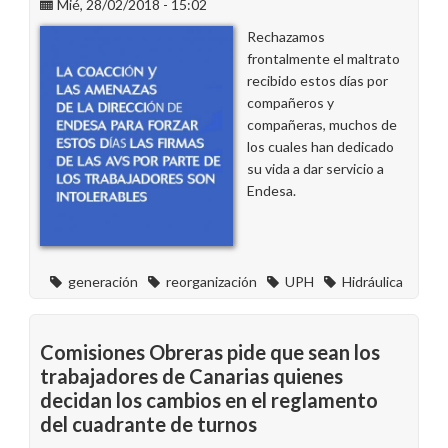
en
Mié, 28/02/2018 - 15:02
su
Rechazamos
Día
frontalmente el maltrato
Internacional
recibido estos días por
compañeros y
compañeras, muchos de
los cuales han dedicado
su vida a dar servicio a
Endesa.
generación
reorganización
UPH
Hidráulica
Comisiones Obreras pide que sean los
trabajadores de Canarias quienes
decidan los cambios en el reglamento
del cuadrante de turnos