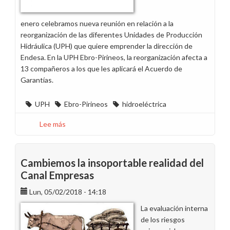
enero celebramos nueva reunión en relación a la
reorganización de las diferentes Unidades de Producción
Hidráulica (UPH) que quiere emprender la dirección de
Endesa. En la UPH Ebro-Pirineos, la reorganización afecta a
13 compañeros a los que les aplicará el Acuerdo de
Garantías.
UPH
Ebro-Pirineos
hidroeléctrica
Lee más
sobre
Alerta
por
la
Cambiemos la insoportable realidad del
reorganización
Canal Empresas
de
Lun, 05/02/2018 - 14:18
las
Unidades
La evaluación interna
de
de los riesgos
Producción