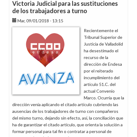
gana
Victoria Judicial para las sustituciones
juicio
de los trabajadores a turno
por
Mar, 09/01/2018 - 13:15
expediente
en
Recientemente el
supuesto
Tribunal Superior de
fraude
Justicia de Valladolid
en
ha desestimado el
la
recurso de la
tarifa
dirección de Endesa
eléctrica
por el reiterado
incumplimiento del
artículo 51.C. del
actual Convenio
Marco. Ocurría que la
dirección venía aplicando el citado artículo cubriendo las
ausencias de los trabajadores de turno con compañeros
del mismo turno, dejando sin efecto, así, la conciliación que
ha de garantizar el citado artículo, que orienta la solución a
formar personal para tal fin o contratar a personal de