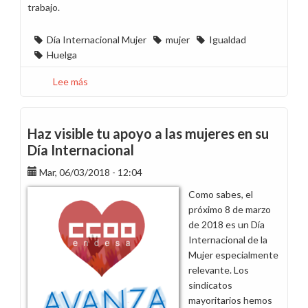
trabajo.
Día Internacional Mujer
mujer
Igualdad
Huelga
Lee más
sobre
Mañana
es
8
Haz visible tu apoyo a las mujeres en su
de
Día Internacional
marzo:
Mar, 06/03/2018 - 12:04
Apoya
a
Como sabes, el
las
próximo 8 de marzo
mujeres
de 2018 es un Día
en
Internacional de la
su
Mujer especialmente
Día
relevante. Los
Internacional
sindicatos
mayoritarios hemos