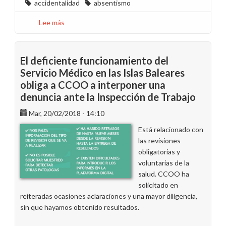
accidentalidad
absentismo
Lee más
sobre
CCOO
Avanza:
Permiso
El deficiente funcionamiento del
Adicional
Servicio Médico en las Islas Baleares
No
obliga a CCOO a interponer una
Siniestralidad
denuncia ante la Inspección de Trabajo
2018
Mar, 20/02/2018 - 14:10
Está relacionado con
las revisiones
obligatorias y
voluntarias de la
salud. CCOO ha
solicitado en
reiteradas ocasiones aclaraciones y una mayor diligencia,
sin que hayamos obtenido resultados.