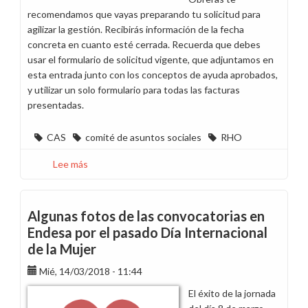
recomendamos que vayas preparando tu solicitud para
agilizar la gestión. Recibirás información de la fecha
concreta en cuanto esté cerrada. Recuerda que debes
usar el formulario de solicitud vigente, que adjuntamos en
esta entrada junto con los conceptos de ayuda aprobados,
y utilizar un solo formulario para todas las facturas
presentadas.
CAS
comité de asuntos sociales
RHO
Lee más
sobre
En
breve
se
Algunas fotos de las convocatorias en
convocará
Endesa por el pasado Día Internacional
en
de la Mujer
Canarias
el
Mié, 14/03/2018 - 11:44
primer
El éxito de la jornada
Comité