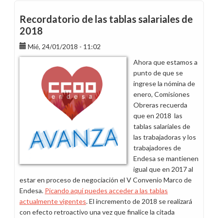
Avanza:
Nueva
Recordatorio de las tablas salariales de
resolución
2018
judicial
Mié, 24/01/2018 - 11:02
positiva
en
Ahora que estamos a
la
punto de que se
tarifa
ingrese la nómina de
de
enero, Comisiones
empleado
Obreras recuerda
en
que en 2018 las
Canarias
tablas salariales de
las trabajadoras y los
trabajadores de
Endesa se mantienen
igual que en 2017 al
estar en proceso de negociación el V Convenio Marco de
Endesa.
Picando aquí puedes acceder a las tablas
actualmente vigentes
. El incremento de 2018 se realizará
con efecto retroactivo una vez que finalice la citada