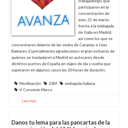
trabajador@s que
participaron en la
concentración de
ayer, 21 de marzo,
frente a la embajada
de Italia en Madrid,
así como los que se
concentraron delante de las sedes de Canarias e Islas
Baleares. Especialmente agradecemos el gran esfuerzo de
quienes se trasladaron a Madrid en autocares desde
distintos puntos de España en viajes de ida y vuelta que
superaron en algunos casos las 20 horas de duración.
Movilización
23M
embajada italiana
V Convenio Marco
Lee más
sobre
Álbum
de
fotos
Danos tu lema para las pancartas de la
y