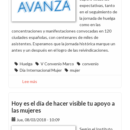
repte
expectativas, tanto
en el seguimiento de
la jornada de huelga
como en las
concentraciones y manifestaciones convocadas en 120
ciudades españolas, con centenares de miles de
asistentes. Esperamos que la jornada histórica marque un
antes y un después en el logro de las reivindicaciones.
Huelga
V Convenio Marco
convenio
Día Internacional Mujer
mujer
Lee más
sobre
Agradecimiento
por
el
Hoy es el día de hacer visible tu apoyo a
éxito
las mujeres
del
Jue, 08/03/2018 - 10:09
Día
Internacional
Según el Instituto