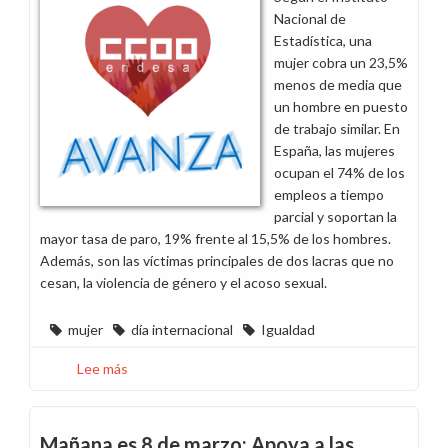
de
Nacional de
la
Estadística, una
Mujer
mujer cobra un 23,5%
y
menos de media que
el
un hombre en puesto
convenio
de trabajo similar. En
como
España, las mujeres
nuevo
ocupan el 74% de los
reto
empleos a tiempo
parcial y soportan la
mayor tasa de paro, 19% frente al 15,5% de los hombres.
Además, son las víctimas principales de dos lacras que no
cesan, la violencia de género y el acoso sexual.
mujer
día internacional
Igualdad
Lee más
sobre
Hoy
es
el
Mañana es 8 de marzo: Apoya a las