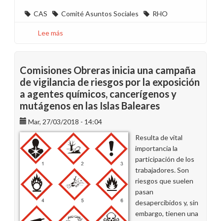
CAS
Comité Asuntos Sociales
RHO
Lee más
sobre
Pedimos
que
no
Comisiones Obreras inicia una campaña
se
de vigilancia de riesgos por la exposición
retrase
a agentes químicos, cancerígenos y
más
mutágenos en las Islas Baleares
el
Comité
Mar, 27/03/2018 - 14:04
de
Resulta de vital
Asuntos
importancia la
Sociales
participación de los
en
trabajadores. Son
Canarias
riesgos que suelen
pasan
desapercibidos y, sin
embargo, tienen una