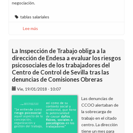
negociación.
tablas salariales
Lee más
sobre
Recordatorio
de
las
La Inspección de Trabajo obliga a la
tablas
dirección de Endesa a evaluar los riesgos
salariales
psicosociales de los trabajadores del
de
Centro de Control de Sevilla tras las
2018
denuncias de Comisiones Obreras
Vie, 19/01/2018 - 10:07
Las denuncias de
CCOO alertaban de
la sobrecarga de
trabajo en el citado
centro. La dirección
tiene un mes para