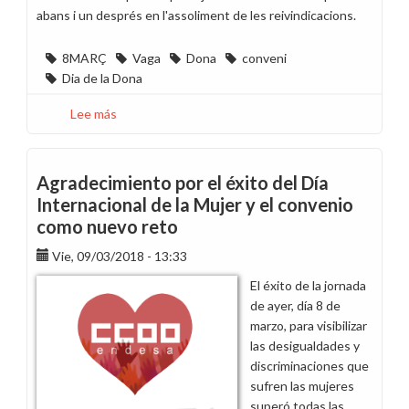
abans i un després en l'assoliment de les reivindicacions.
8MARÇ
Vaga
Dona
conveni
Dia de la Dona
Lee más
sobre
Agraïment
per
l'èxit
Agradecimiento por el éxito del Día
del
Internacional de la Mujer y el convenio
Dia
como nuevo reto
Internacional
de
Vie, 09/03/2018 - 13:33
la
El éxito de la jornada
Dona
de ayer, día 8 de
i
marzo, para visibilizar
el
las desigualdades y
conveni
discriminaciones que
com
sufren las mujeres
nou
superó todas las