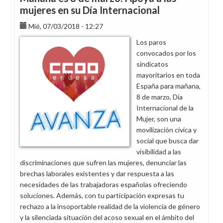
día
mujeres en su Día Internacional
de
Mié, 07/03/2018 - 12:27
hacer
visible
Los paros
tu
convocados por los
apoyo
sindicatos
a
mayoritarios en toda
las
España para mañana,
mujeres
8 de marzo, Día
Internacional de la
Mujer, son una
movilización cívica y
social que busca dar
visibilidad a las
discriminaciones que sufren las mujeres, denunciar las
brechas laborales existentes y dar respuesta a las
necesidades de las trabajadoras españolas ofreciendo
soluciones. Además, con tu participación expresas tu
rechazo a la insoportable realidad de la violencia de género
y la silenciada situación del acoso sexual en el ámbito del