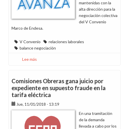
mantenidas con la
alta dirección para la
negociación colectiva
del V Convenio
Marco de Endesa.
V Convenio
relaciones laborales
balance negociación
Lee más
sobre
Comisiones
Obreras
hace
Comisiones Obreras gana juicio por
balance
expediente en supuesto fraude en la
de
tarifa eléctrica
la
negociación
Jue, 11/01/2018 - 13:19
del
En una tramitación
V
de la demanda
Convenio
llevada a cabo por los
Marco