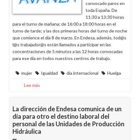
convocado paros en
toda España. De
11:30 a 13:30 horas
para el turno de mañana; de 16:00 a 18:00 horas en el
turno de tarde; y las dos primeras horas del turno de noche
que comience el día 8 de marzo. En Endesa, además, tod@s
l@s trabajador@s están llamados a participar en las
concentraciones de 5 minutos a las 12 horas convocadas
para ese día en todos nuestros centros de trabajo.
mujer
Igualdad
día internacional
Huelga
Lee más
sobre
Haz
visible
tu
La dirección de Endesa comunica de un
apoyo
día para otro el destino laboral del
a
personal de las Unidades de Producción
las
Hidráulica
mujeres