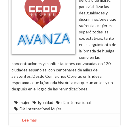
del día 8 de marzo,
de
para visibilizar las
Ayudas
desigualdades y
Sociales
discriminaciones que
de
sufren las mujeres
2018
superó todas las
expectativas, tanto
en el seguimiento de
la jornada de huelga
como en las
concentraciones y manifestaciones convocadas en 120
ciudades españolas, con centenares de miles de
asistentes. Desde Comisiones Obreras en Endesa
esperamos que la jornada histórica marque un antes y un
después en el logro de las reivindicaciones.
mujer
Igualdad
día internacional
Día Internacional Mujer
Lee más
sobre
Algunas