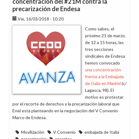
concentración del #21M contra la
vídeo
precarización de Endesa
de
la
Vie, 16/03/2018 - 10:20
movilización
Como sabes, el
frente
próximo 21 de marzo,
a
de 12 a 15 horas, las
la
tres secciones
embajada
sindicales de Endesa
de
hemos convocado
Italia
una concentración
en
frente a la Embajada
Madrid
de Italia en Madrid
(c/
y
Lagasca, 98). El
nueva
motivo es protestar
cita
por el recorte de derechos y la precarización laboral que
el
Enel está planteando en la negociación del V Convenio
23
Marco de Endesa.
de
Abril
Movilización
V Convenio
embajada de Italia
precarización
recortes