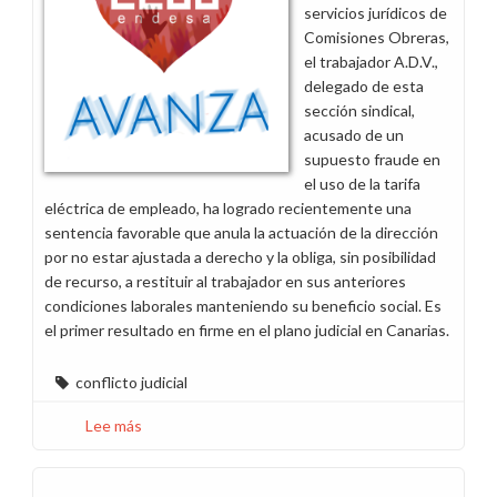
servicios jurídicos de
Endesa
Comisiones Obreras,
el trabajador A.D.V.,
delegado de esta
sección sindical,
acusado de un
supuesto fraude en
el uso de la tarifa
eléctrica de empleado, ha logrado recientemente una
sentencia favorable que anula la actuación de la dirección
por no estar ajustada a derecho y la obliga, sin posibilidad
de recurso, a restituir al trabajador en sus anteriores
condiciones laborales manteniendo su beneficio social. Es
el primer resultado en firme en el plano judicial en Canarias.
conflicto judicial
Lee más
sobre
Comisiones
Obreras