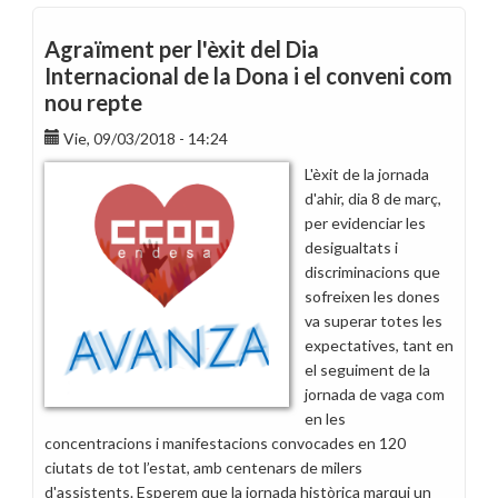
fotos
de
Agraïment per l'èxit del Dia
las
Internacional de la Dona i el conveni com
convocatorias
nou repte
en
Endesa
Vie, 09/03/2018 - 14:24
por
L'èxit de la jornada
el
d'ahir, dia 8 de març,
pasado
per evidenciar les
Día
desigualtats i
Internacional
discriminacions que
de
sofreixen les dones
la
va superar totes les
Mujer
expectatives, tant en
el seguiment de la
jornada de vaga com
en les
concentracions i manifestacions convocades en 120
ciutats de tot l’estat, amb centenars de milers
d'assistents. Esperem que la jornada històrica marqui un