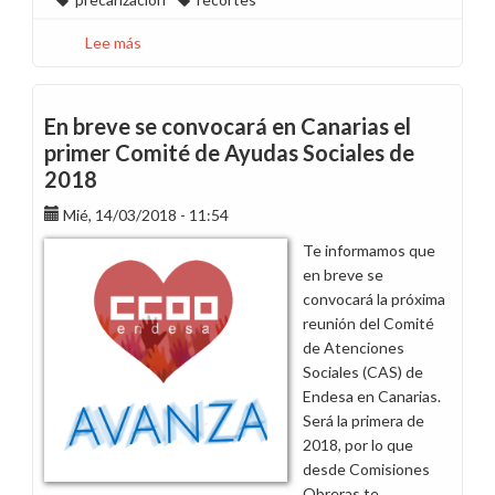
Lee más
sobre
Danos
tu
lema
En breve se convocará en Canarias el
para
primer Comité de Ayudas Sociales de
las
2018
pancartas
de
Mié, 14/03/2018 - 11:54
la
Te informamos que
concentración
en breve se
del
convocará la próxima
#21M
reunión del Comité
contra
de Atenciones
la
Sociales (CAS) de
precarización
Endesa en Canarias.
de
Será la primera de
Endesa
2018, por lo que
desde Comisiones
Obreras te