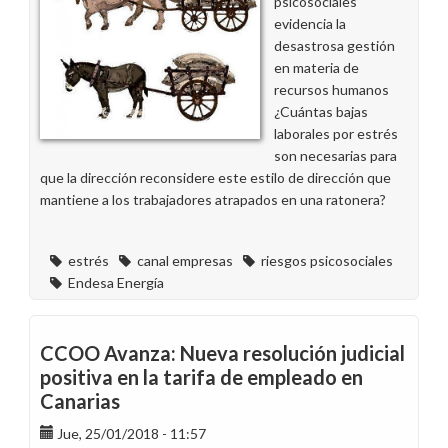
psicosociales
Hidráulica
evidencia la
desastrosa gestión
en materia de
recursos humanos
¿Cuántas bajas
laborales por estrés
son necesarias para
que la dirección reconsidere este estilo de dirección que
mantiene a los trabajadores atrapados en una ratonera?
estrés
canal empresas
riesgos psicosociales
Endesa Energía
CCOO Avanza: Nueva resolución judicial
positiva en la tarifa de empleado en
Canarias
Jue, 25/01/2018 - 11:57