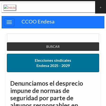
Pasar
al
contenido
CCOO Endesa
principal
Buscar
Elecciones sindicales
Endesa 2025 - 2029
Denunciamos el desprecio
impune de normas de
seguridad por parte de
algunos responsables en