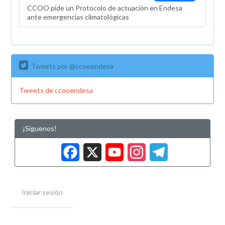
CCOO pide un Protocolo de actuación en Endesa
ante emergencias climatológicas
Tweets por @ccooendesa
Tweets de ccooendesa
¡Síguenos!
Facebook
X
YouTub
Insta
Tele
Iniciar sesión