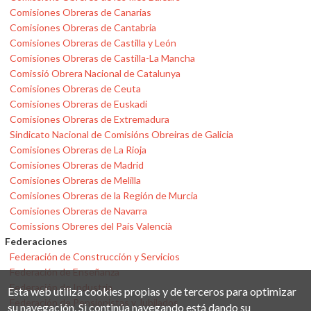
Comisiones Obreras de Canarias
Comisiones Obreras de Cantabria
Comisiones Obreras de Castilla y León
Comisiones Obreras de Castilla-La Mancha
Comissió Obrera Nacional de Catalunya
Comisiones Obreras de Ceuta
Comisiones Obreras de Euskadi
Comisiones Obreras de Extremadura
Sindicato Nacional de Comisións Obreiras de Galicia
Comisiones Obreras de La Rioja
Comisiones Obreras de Madrid
Comisiones Obreras de Melilla
Comisiones Obreras de la Región de Murcia
Comisiones Obreras de Navarra
Comissions Obreres del País Valencià
Federaciones
Federación de Construcción y Servicios
Federación de Enseñanza
Federación de Industria
Esta web utiliza cookies propias y de terceros para optimizar
Federación de Pensionistas y Jubilados
su navegación. Si continúa navegando está dando su