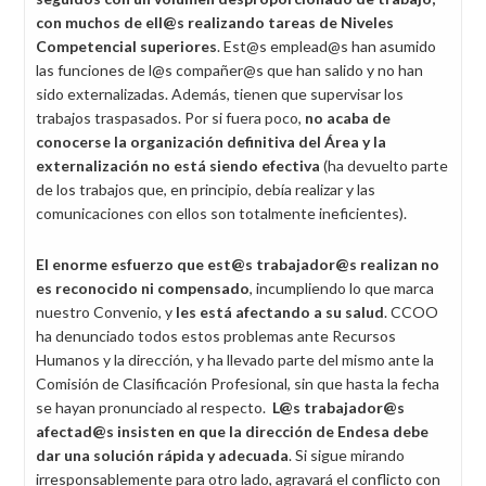
con muchos de ell@s realizando tareas de Niveles
Competencial superiores
. Est@s emplead@s han asumido
las funciones de l@s compañer@s que han salido y no han
sido externalizadas. Además, tienen que supervisar los
trabajos traspasados. Por si fuera poco,
no acaba de
conocerse la organización definitiva del Área y la
externalización no está siendo efectiva
(ha devuelto parte
de los trabajos que, en principio, debía realizar y las
comunicaciones con ellos son totalmente ineficientes).
El enorme esfuerzo que est@s trabajador@s realizan no
es reconocido ni compensado
, incumpliendo lo que marca
nuestro Convenio, y
les está afectando a su salud
. CCOO
ha denunciado todos estos problemas ante Recursos
Humanos y la dirección, y ha llevado parte del mismo ante la
Comisión de Clasificación Profesional, sin que hasta la fecha
se hayan pronunciado al respecto.
L@s trabajador@s
afectad@s insisten en que la dirección de Endesa debe
dar una solución rápida y adecuada
. Si sigue mirando
irresponsablemente para otro lado, agravará el conflicto con