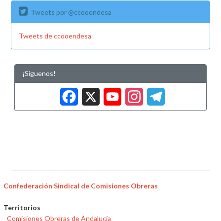
Tweets por @ccooendesa
Tweets de ccooendesa
¡Síguenos!
Facebook
X
YouTub
Insta
Tele
Confederación Sindical de Comisiones Obreras
Territorios
Comisiones Obreras de Andalucía