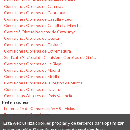
Comisiones Obreras de Canarias
Comisiones Obreras de Cantabria
Comisiones Obreras de Castilla y León
Comisiones Obreras de Castilla-La Mancha
Comissió Obrera Nacional de Catalunya
Comisiones Obreras de Ceuta
Comisiones Obreras de Euskadi
Comisiones Obreras de Extremadura
Sindicato Nacional de Comisións Obreiras de Galicia
Comisiones Obreras de La Rioja
Comisiones Obreras de Madrid
Comisiones Obreras de Melilla
Comisiones Obreras de la Región de Murcia
Comisiones Obreras de Navarra
Comissions Obreres del País Valencià
Federaciones
Federación de Construcción y Servicios
Federación de Enseñanza
Federación de Industria
Esta web utiliza cookies propias y de terceros para optimizar
Federación de Pensionistas y Jubilados
su navegación. Si continúa navegando está dando su