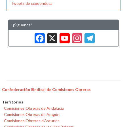
Tweets de ccooendesa
¡Síguenos!
Facebook
X
YouTub
Insta
Tele
Confederación Sindical de Comisiones Obreras
Territorios
Comisiones Obreras de Andalucía
Comisiones Obreras de Aragón
Comisiones Obreres d'Asturies
Comissions Obreres de les Illes Balears