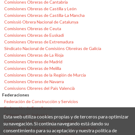
Comisiones Obreras de Cantabria
Comisiones Obreras de Castilla y León
Comisiones Obreras de Castilla-La Mancha
Comissió Obrera Nacional de Catalunya
Comisiones Obreras de Ceuta
Comisiones Obreras de Euskadi
Comisiones Obreras de Extremadura
Sindicato Nacional de Comisións Obreiras de Galicia
Comisiones Obreras de La Rioja
Comisiones Obreras de Madrid
Comisiones Obreras de Melilla
Comisiones Obreras de la Región de Murcia
Comisiones Obreras de Navarra
Comissions Obreres del País Valencià
Federaciones
Federación de Construcción y Servicios
Federación de Enseñanza
Federación de Industria
Esta web utiliza cookies propias y de terceros para optimizar
Federación de Pensionistas y Jubilados
su navegación. Si continúa navegando está dando su
Federación de Sanidad y Sectores Sociosanitarios
consentimiento para su aceptación y nuestra política de
Federación de Servicios a la Ciudadanía