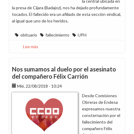
la central ubicada en
la presa de Cijara (Badajoz), nos ha dejado profundamente
tocados. El fallecido era un afiliado de esta sección sindical,
al igual que uno de los heridos.
obituario
fallecimiento
UPH
Lee más
sobre
Desolados
por
el
Nos sumamos al duelo por el asesinato
accidente
del compañero Félix Carrión
de
Mié, 22/08/2018 - 10:24
ayer
en
Desde Comisiones
Badajoz
Obreras de Endesa
expresamos nuestra
consternación por el
fallecimiento del
compañero Félix