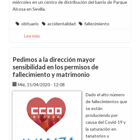
miércoles en un centro de distribución del barrio de Parque
Alcosa en Sevilla.
obituario
accidentalidad
fallecimiento
Lee más
sobre
Manifestamos
nuestro
pesar
Pedimos a la dirección mayor
por
sensibilidad en los permisos de
el
fallecimiento y matrimonio
fallecimiento
del
Mié, 15/04/2020 - 12:08
compañero
Dado el alto número
de
de fallecimientos que
la
se están
contrata
produciendo por
SEMI
causa del Covid-19 y
en
la saturación en
Sevilla
tanatorios y