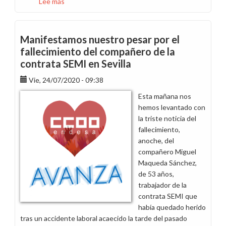
Lee más
sobre
Pesar
por
el
Manifestamos nuestro pesar por el
fallecimiento
fallecimiento del compañero de la
del
contrata SEMI en Sevilla
trabajador
de
Vie, 24/07/2020 - 09:38
la
Esta mañana nos
central
hemos levantado con
de
la triste noticia del
Jinámar
fallecimiento,
Francisco
anoche, del
Dorta
compañero Miguel
este
Maqueda Sánchez,
fin
de 53 años,
de
trabajador de la
semana
contrata SEMI que
había quedado herido
tras un accidente laboral acaecido la tarde del pasado