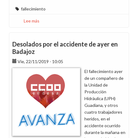
fallecimiento
Lee más
sobre
Pesar
por
el
Desolados por el accidente de ayer en
fallecimiento
Badajoz
de
Vie, 22/11/2019 - 10:05
Juan
Blas
El fallecimiento ayer
Simón
de un compañero de
Carmona
la Unidad de
Producción
Hidráulica (UPH)
Guadiana, y otros
cuatro trabajadores
heridos, en el
accidente ocurrido
durante la mañana en