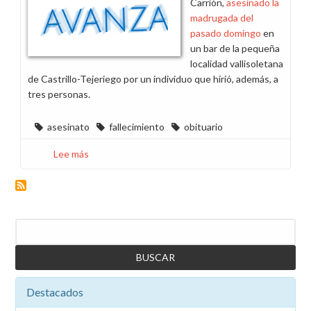
Carrión,
asesinado la
madrugada del
pasado domingo
en
un bar de la pequeña
localidad vallisoletana
de Castrillo-Tejeriego por un individuo que hirió, además, a
tres personas.
asesinato
fallecimiento
obituario
Lee más
sobre
Nos
sumamos
al
duelo
Buscar
por
el
asesinato
del
Destacados
compañero
Félix