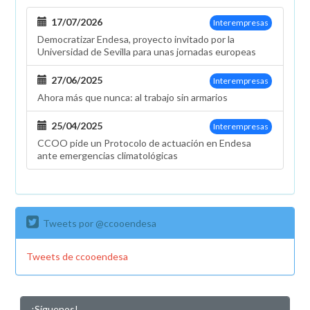
Carrión
17/07/2026
Interempresas
Democratizar Endesa, proyecto invitado por la
Universidad de Sevilla para unas jornadas europeas
27/06/2025
Interempresas
Ahora más que nunca: al trabajo sin armarios
25/04/2025
Interempresas
CCOO pide un Protocolo de actuación en Endesa
ante emergencias climatológicas
Tweets por @ccooendesa
Tweets de ccooendesa
¡Síguenos!