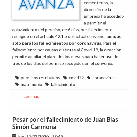
cementerios, la
dirección de la
Empresa ha accedido
a permitir el
aplazamiento del permiso, de 6 días, por fallecimiento
recogido en el artículo 42.1.e del actual convenio,
aunque
solo para los fallecimientos por coronavirus
. Para el
fallecimiento por causas distintas al Covid-19, la dirección
permite ampliar el plazo de dos meses para hacer uso de
tres de los días del permiso recogidos en el convenio.
permisos retribuidos
covid19
coronavirus
matrimonio
fallecimiento
Lee más
sobre
Pedimos
a
la
Pesar por el fallecimiento de Juan Blas
dirección
Simón Carmona
mayor
Jue, 12/03/2020 - 13:49
sensibilidad