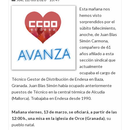
en
Esta mañana nos
los
hemos visto
permisos
sorprendidos por el
de
súbito fallecimiento,
fallecimiento
anoche, de Juan Blas
y
Simón Carmona,
matrimonio
compañero de 61
años afiliado a esta
sección sindical que
actualmente
ocupaba el cargo de
Técnico Gestor de Distribución de Endesa en Baza,
Granada. Juan Blas Simón había ocupado anteriormente
puestos de Técnico en la central térmica de Alcudia
(Mallorca). Trabajaba en Endesa desde 1990.
Mañana viernes, 13 de marzo, se oficiará, a partir de las
12:00 h., una misa en la iglesia de Orce (Granada)
, su
pueblo natal.