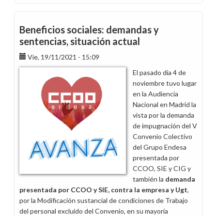
La
plantilla
de
Beneficios sociales: demandas y
Endesa
sentencias, situación actual
Movilidad
Vie, 19/11/2021 - 15:09
Eléctrica
quedará
El pasado día 4 de
dentro
noviembre tuvo lugar
del
en la Audiencia
ámbito
Nacional en Madrid la
funcional
vista por la demanda
de
de impugnación del V
convenio
Convenio Colectivo
del Grupo Endesa
presentada por
CCOO, SIE y CIG y
también la
demanda
presentada por CCOO y SIE, contra la empresa y Ugt
,
por la Modificación sustancial de condiciones de Trabajo
del personal excluido del Convenio, en su mayoría