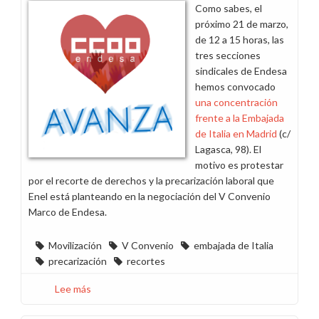
Como sabes, el
próximo 21 de marzo,
de 12 a 15 horas, las
tres secciones
sindicales de Endesa
hemos convocado
una concentración
frente a la Embajada
de Italia en Madrid
(c/
Lagasca, 98). El
motivo es protestar
por el recorte de derechos y la precarización laboral que
Enel está planteando en la negociación del V Convenio
Marco de Endesa.
Movilización
V Convenio
embajada de Italia
precarización
recortes
Lee más
sobre
Danos