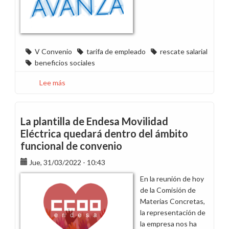
Convenio
para
dar
la
V Convenio
tarifa de empleado
rescate salarial
máxima
beneficios sociales
garantía
al
Lee más
sobre
proceso
Comparativa
de
del
incorporación
V
La plantilla de Endesa Movilidad
de
Convenio
Eléctrica quedará dentro del ámbito
las
con
funcional de convenio
empresas
los
al
anteriores
Jue, 31/03/2022 - 10:43
ámbito
En la reunión de hoy
funcional
de la Comisión de
del
Materias Concretas,
convenio
la representación de
la empresa nos ha