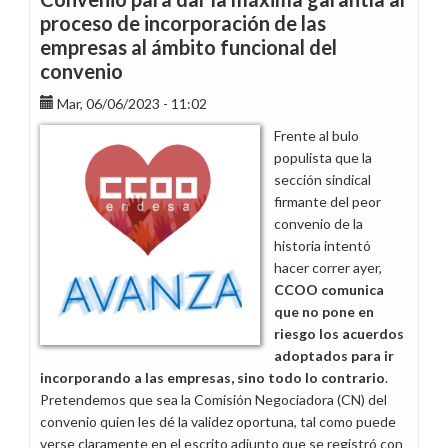
de
proceso de incorporación de las
fluido
empresas al ámbito funcional del
eléctrico
convenio
para
la
Mar, 06/06/2023 - 11:02
plantilla
Frente al bulo
en
populista que la
2024
sección sindical
firmante del peor
convenio de la
historia intentó
hacer correr ayer,
CCOO comunica
que no pone en
riesgo los acuerdos
adoptados para ir
incorporando a las empresas, sino todo lo contrario
.
Pretendemos que sea la Comisión Negociadora (CN) del
convenio quien les dé la validez oportuna, tal como puede
verse claramente en el escrito adjunto que se registró con