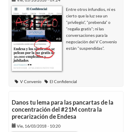
nuevas
Entre otros infundios, ni es
convocatorias
cierto que la luz sea un
para
“privilegio”, “prebenda” o
la
“regalía gratis”; ni las
protesta
conversaciones para la
en
negociación del V Convenio
Ibiza
están “suspendidas”.
V Convenio
El Confidencial
Danos tu lema para las pancartas de la
concentración del #21M contra la
precarización de Endesa
Vie, 16/03/2018 - 10:20