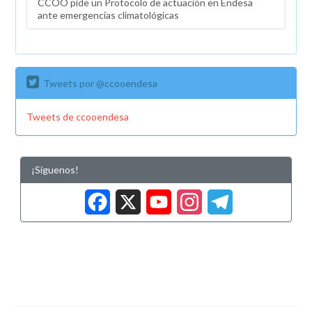
CCOO pide un Protocolo de actuación en Endesa
ante emergencias climatológicas
Tweets por @ccooendesa
Tweets de ccooendesa
¡Síguenos!
Facebook
X
YouTub
Insta
Tele