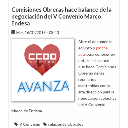
tu
lema
Comisiones Obreras hace balance de la
para
negociación del V Convenio Marco
las
Endesa
pancartas
de
Mar, 16/01/2018 - 08:43
la
Abre el documento
concentración
adjunto o
pincha
del
aquí
para conocer en
#21M
detalle el balance
contra
que hace Comisiones
la
Obreras de las
precarización
reuniones
de
mantenidas con la
Endesa
alta dirección para la
negociación colectiva
del V Convenio
Marco de Endesa.
V Convenio
relaciones laborales