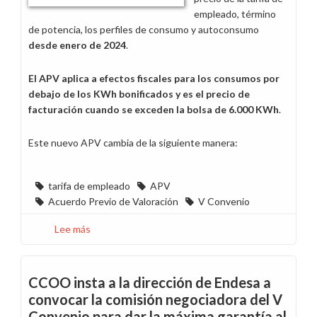
empleado, término
de potencia, los perfiles de consumo y autoconsumo
desde enero de 2024
.
El APV aplica a efectos fiscales para los consumos por
debajo de los KWh bonificados y es el precio de
facturación cuando se exceden la bolsa de 6.000 KWh
.
Este nuevo APV cambia de la siguiente manera:
tarifa de empleado
APV
Acuerdo Previo de Valoración
V Convenio
Lee más
sobre
Cambian
las
condiciones
CCOO insta a la dirección de Endesa a
de
convocar la comisión negociadora del V
facturación
Convenio para dar la máxima garantía al