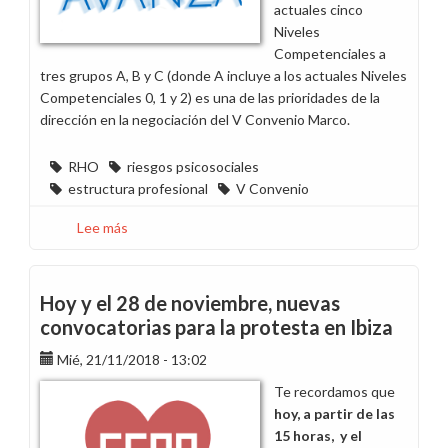
actuales cinco
Niveles
Competenciales a
tres grupos A, B y C (donde A incluye a los actuales Niveles
Competenciales 0, 1 y 2) es una de las prioridades de la
dirección en la negociación del V Convenio Marco.
RHO
riesgos psicosociales
estructura profesional
V Convenio
Lee más
sobre
Vídeo
relevante.
Peligros
Hoy y el 28 de noviembre, nuevas
de
convocatorias para la protesta en Ibiza
la
Mié, 21/11/2018 - 13:02
nueva
propuesta
Te recordamos que
de
hoy, a partir de las
estructura
15 horas, y el
profesional