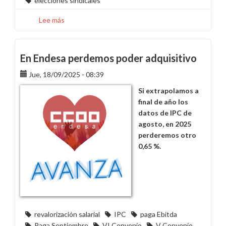
elecciones sindicales
Lee más
sobre
No
dejes
que
En Endesa perdemos poder adquisitivo
lo
Jue, 18/09/2025 - 08:39
vuelvan
a
Si extrapolamos a
hacer
final de año los
por
datos de IPC de
ti,
agosto, en 2025
ahora
perderemos otro
tú
0,65 %.
tienes
la
llave
revalorización salarial
IPC
paga Ebitda
Paga Septiembre
VI Convenio
V Convenio