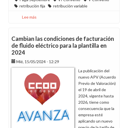
retribución fija
retribución variable
Lee más
sobre
En
Endesa
perdemos
Cambian las condiciones de facturación
poder
de fluido eléctrico para la plantilla en
adquisitivo
2024
Mié, 15/05/2024 - 12:29
La publicación del
nuevo APV (Acuerdo
Previo de Valoración)
el 19 de abril de
2024, vigente hasta
2026, tiene como
consecuencia que la
empresa esté
aplicando un nuevo
precio de la tarifa de