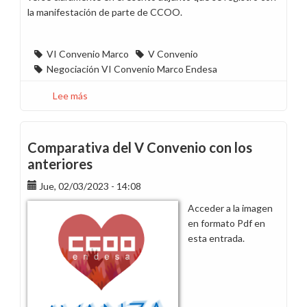
la manifestación de parte de CCOO.
VI Convenio Marco
V Convenio
Negociación VI Convenio Marco Endesa
Lee más
sobre
CCOO
insta
a
Comparativa del V Convenio con los
la
anteriores
dirección
Jue, 02/03/2023 - 14:08
de
Endesa
Acceder a la imagen
a
en formato Pdf en
convocar
esta entrada.
la
comisión
negociadora
del
V