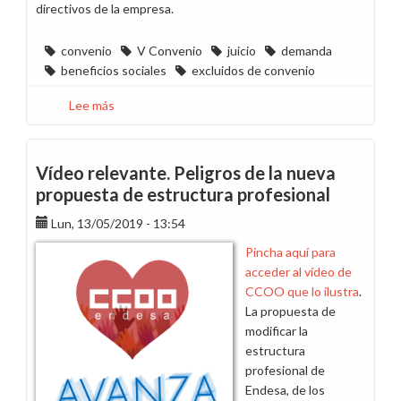
directivos de la empresa.
convenio
V Convenio
juicio
demanda
beneficios sociales
excluidos de convenio
Lee más
sobre
Beneficios
sociales:
demandas
Vídeo relevante. Peligros de la nueva
y
propuesta de estructura profesional
sentencias,
Lun, 13/05/2019 - 13:54
situación
actual
Pincha aquí para
acceder al vídeo de
CCOO que lo ilustra
.
La propuesta de
modificar la
estructura
profesional de
Endesa, de los