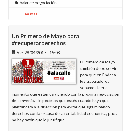
balance negociación
Lee más
sobre
Comisiones
Obreras
hace
Un Primero de Mayo para
balance
#recuperarderechos
de
Vie, 28/04/2017 - 15:08
la
negociación
El Primero de Mayo
del
también debe servir
V
para que en Endesa
Convenio
los trabajadores
Marco
sepamos leer el
Endesa
momento que estamos viviendo con la próxima negociación
de convenio. Te pedimos que estés cuando haya que
plantar cara a la dirección para evitar que siga minando
derechos con la excusa de la rentabilidad económica, pues
no hay razón que lo justifique.