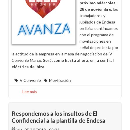
próximo miércoles,
28 de noviembre
, los
trabajadores y
jubilados de Endesa
en Ibiza continuamos
con el programa de
movilizaciones en
señal de protesta por
la actitud de la empresa en la mesa de negociación del V
Convenio Marco.
Será, como hasta ahora, en la central
eléctrica de Ibiza
.
V Convenio
Movilización
Lee más
sobre
Hoy
y
el
Respondemos a los insultos de El
28
Confidencial a la plantilla de Endesa
de
Vie, 05/10/2018 - 09:24
noviembre,