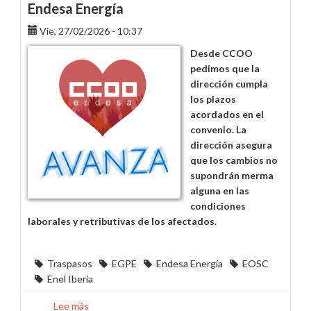
Endesa Energía
Vie, 27/02/2026 - 10:37
Desde CCOO
pedimos que la
dirección cumpla
los plazos
acordados en el
convenio. La
dirección asegura
que los cambios no
supondrán merma
alguna en las
condiciones
laborales y retributivas de los afectados.
Traspasos
EGPE
Endesa Energía
EOSC
Enel Iberia
Lee más
sobre