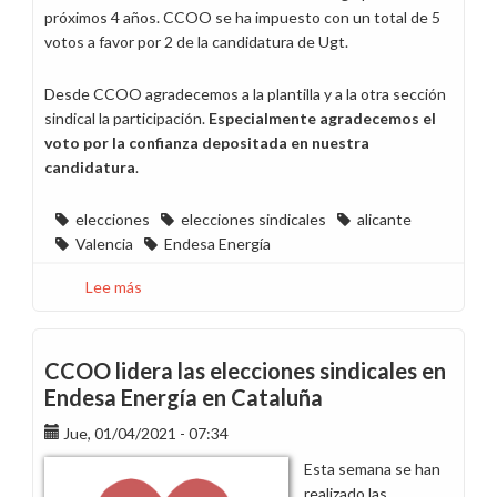
próximos 4 años. CCOO se ha impuesto con un total de 5
votos a favor por 2 de la candidatura de Ugt.
Desde CCOO agradecemos a la plantilla y a la otra sección
sindical la participación.
Especialmente agradecemos el
voto por la confianza depositada en nuestra
candidatura
.
elecciones
elecciones sindicales
alicante
Valencia
Endesa Energía
Lee más
sobre
CCOO
gana
las
CCOO lidera las elecciones sindicales en
elecciones
Endesa Energía en Cataluña
sindicales
Jue, 01/04/2021 - 07:34
en
Endesa
Esta semana se han
Energía
realizado las