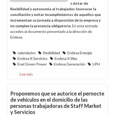
a
dotar de
flexibilidad y autonomía al trabajador, favorecer la
conciliación y evitar incumplimientos de aquellos que
incrementan su jornada a disposición de la empresa y
no cumplen la presencia obligatoria
. En esta entrada
accedes al documento presentado a la dirección de
Endesa.
calendarios
flexibilidad
Endesa Energía
Endesa X Servicios
Endesa X Way
Enel Green Power
Endesa Generación
UPH
Lee más
sobre
El
cierre
de
Proponemos que se autorice el pernocte
los
de vehículos en el domicilio de las
calendarios
personas trabajadoras de Staff Market
de
y Servicios
2023