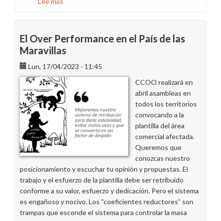
Lee más
sobre
Navegando
sin
rumbo
El Over Performance en el País de las
en
Maravillas
el
Lun, 17/04/2023 - 11:45
sistema
de
CCOO realizará en
objetivos
abril asambleas en
todos los territorios
convocando a la
plantilla del área
comercial afectada.
Queremos que
conozcas nuestro
posicionamiento y escuchar tu opinión y propuestas. El
trabajo y el esfuerzo de la plantilla debe ser retribuido
conforme a su valor, esfuerzo y dedicación. Pero el sistema
es engañoso y nocivo. Los “coeficientes reductores” son
trampas que esconde el sistema para controlar la masa