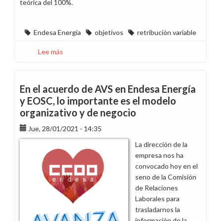
teórica del 100%.
Endesa Energía
objetivos
retribución variable
Lee más
sobre
Desmotivación
en
la
En el acuerdo de AVS en Endesa Energía
fuerza
y EOSC, lo importante es el modelo
de
organizativo y de negocio
ventas
por
Jue, 28/01/2021 - 14:35
el
La dirección de la
fraccionamiento
empresa nos ha
en
convocado hoy en el
el
seno de la Comisión
pago
de Relaciones
de
Laborales para
sus
trasladarnos la
objetivos
información de la