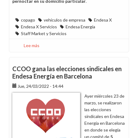
pernoctar en su domicilio particular
.
copago
vehículos de empresa
Endesa X
Endesa X Servicios
Endesa Energía
Staff Market y Servicios
Lee más
sobre
Proponemos
que
se
CCOO gana las elecciones sindicales en
autorice
Endesa Energía en Barcelona
el
Jue, 24/03/2022 - 14:44
pernocte
de
Ayer miércoles 23 de
vehículos
marzo, se realizaron
en
las elecciones
el
sindicales en Endesa
domicilio
Energía en Barcelona
de
en donde se elegía
las
un comité de
5