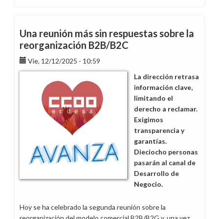
Traspaso
de
trabajadores
Una reunión más sin respuestas sobre la
de
reorganización B2B/B2C
EGP
Vie, 12/12/2025 - 10:59
y
Endesa
La dirección retrasa
Energía
información clave,
limitando el
derecho a reclamar.
Exigimos
transparencia y
garantías.
Dieciocho personas
pasarán al canal de
Desarrollo de
Negocio.
Hoy se ha celebrado la segunda reunión sobre la
reorganización del modelo comercial B2B/B2G y, una vez