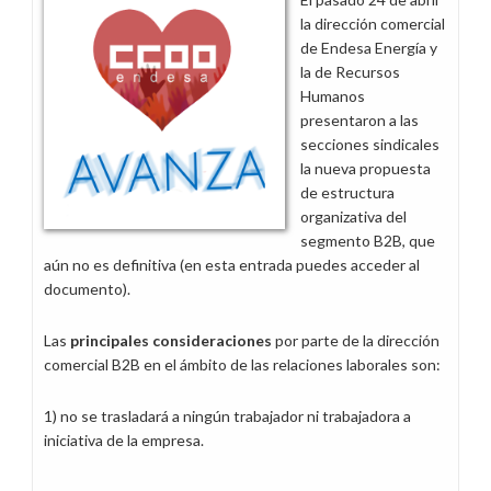
Endesa
la dirección comercial
Energía
de Endesa Energía y
y
la de Recursos
EOSC,
Humanos
lo
presentaron a las
importante
secciones sindicales
es
la nueva propuesta
el
de estructura
modelo
organizativa del
organizativo
segmento B2B, que
y
aún no es definitiva (en esta entrada puedes acceder al
de
documento).
negocio
Las
principales consideraciones
por parte de la dirección
comercial B2B en el ámbito de las relaciones laborales son:
1) no se trasladará a ningún trabajador ni trabajadora a
iniciativa de la empresa.