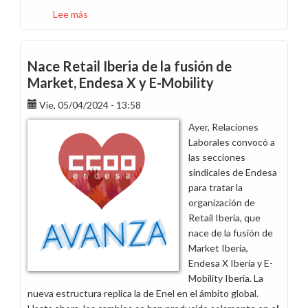
Lee más
sobre
Endesa
Energía
absorberá
Nace Retail Iberia de la fusión de
desde
Market, Endesa X y E-Mobility
el
Vie, 05/04/2024 - 13:58
1
de
Ayer, Relaciones
octubre
Laborales convocó a
el
las secciones
100%
sindicales de Endesa
de
para tratar la
Endesa
organización de
X
Retail Iberia, que
Servicios
nace de la fusión de
y
Market Iberia,
Endesa
Endesa X Iberia y E-
Energía
Mobility Iberia. La
Renovable
nueva estructura replica la de Enel en el ámbito global.