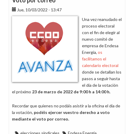
Voto por correo
sindicales
Jue, 10/03/2022 - 13:47
en
Endesa
Una vez reanudado el
Energía
proceso electoral
en
con el fin de elegir al
Barcelona
nuevo comité de
empresa de Endesa
Energía,
os
facilitamos el
calendario electoral
donde se detallan los
pasos a seguir hasta
el día de la votación
el próximo
23 de marzo de 2022 de 9:00 h a 14:00 h.
Recordar que quienes no podáis asistir a la oficina el día de
la votación,
podéis ejercer vuestro derecho a voto
mediante el voto por correo.
elecciones sindicales
Endesa Energía