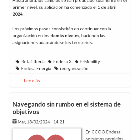
Hasta ahora, los cambios se han producido solamente en
el
primer nivel
, su aplicación ha comenzado el
1 de abril
2024
.
Los próximos pasos consistirán en continuar con la
organización en los
demás niveles
, haciendo las
asignaciones adaptándose los territorios.
Retail Iberia
Endesa X
E-Mobility
Endesa Energía
reorganización
Lee más
sobre
Nace
Retail
Iberia
Navegando sin rumbo en el sistema de
de
objetivos
la
Mar, 13/02/2024 - 14:21
fusión
de
En CCOO Endesa,
Market,
seguimos perplejos