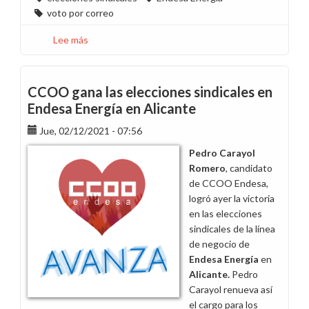
voto por correo
Lee más
sobre
Elecciones
sindicales
en
CCOO gana las elecciones sindicales en
Endesa
Endesa Energía en Alicante
Energía:
Jue, 02/12/2021 - 07:56
Voto
por
Pedro Carayol
correo
Romero
, candidato
de CCOO Endesa,
logró ayer la victoria
en las elecciones
sindicales de la línea
de negocio de
Endesa Energía
en
Alicante
.
Pedro
Carayol renueva así
el cargo para los