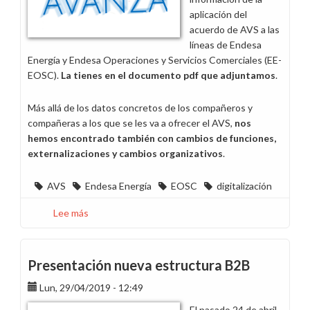
aplicación del
acuerdo de AVS a las
líneas de Endesa
Energía y Endesa Operaciones y Servicios Comerciales (EE-
EOSC).
La tienes en el documento pdf que adjuntamos
.
Más allá de los datos concretos de los compañeros y
compañeras a los que se les va a ofrecer el AVS,
nos
hemos encontrado también con cambios de funciones,
externalizaciones y cambios organizativos
.
AVS
Endesa Energía
EOSC
digitalización
Lee más
sobre
En
el
acuerdo
Presentación nueva estructura B2B
de
Lun, 29/04/2019 - 12:49
AVS
en
El pasado 24 de abril