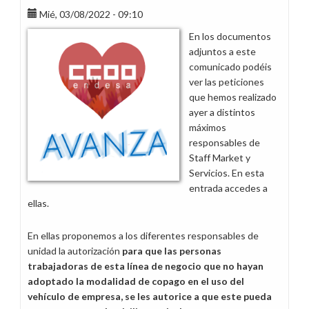
se
Mié, 03/08/2022 - 09:10
realiza
En los documentos
sin
adjuntos a este
ninguna
comunicado podéis
de
ver las peticiones
las
que hemos realizado
mejoras
ayer a distintos
solicitadas
máximos
por
responsables de
la
Staff Market y
plantilla
Servicios. En esta
entrada accedes a
ellas.
En ellas proponemos a los diferentes responsables de
unidad la autorización
para que las personas
trabajadoras de esta línea de negocio que no hayan
adoptado la modalidad de copago en el uso del
vehículo de empresa, se les autorice a que este pueda