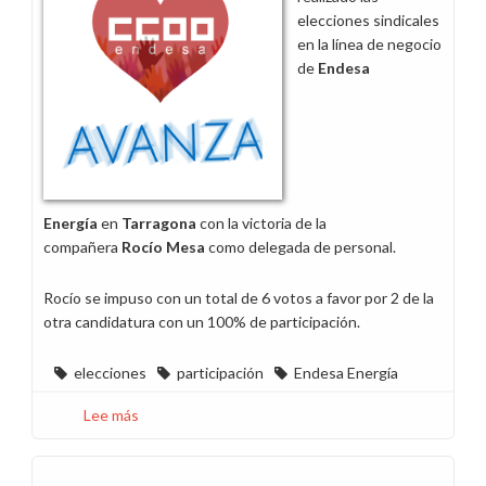
en
elecciones sindicales
Alicante
en la línea de negocio
de
Endesa
Energía
en
Tarragona
con la victoria de la
compañera
Rocío Mesa
como delegada de personal.
Rocío se impuso con un total de 6 votos a favor por 2 de la
otra candidatura con un 100% de participación.
elecciones
participación
Endesa Energía
Lee más
sobre
CCOO
lidera