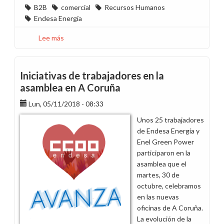
B2B
comercial
Recursos Humanos
Endesa Energía
Lee más
sobre
Presentación
nueva
estructura
Iniciativas de trabajadores en la
B2B
asamblea en A Coruña
Lun, 05/11/2018 - 08:33
Unos 25 trabajadores
de Endesa Energía y
Enel Green Power
participaron en la
asamblea que el
martes, 30 de
octubre, celebramos
en las nuevas
oficinas de A Coruña.
La evolución de la