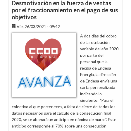
las
Desmotivación en la fuerza de ventas
elecciones
por el fraccionamiento en el pago de sus
sindicales
objetivos
en
Endesa
Vie, 26/03/2021 - 09:42
Energía
A dos días del cobro
en
de la retribución
Cataluña
variable del año 2020
por parte del
personal que la
reciba de Endesa
Energía, la dirección
de Endesa envía una
carta personalizada
indicando lo
siguiente: “Para el
colectivo al que perteneces, a falta de cierre de todos los
datos necesarios para el cálculo de la consecución final
2020, se te abonará un anticipo en nómina de marzo”. Este
anticipo corresponde al 70% sobre una consecución