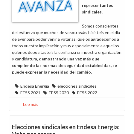
personas
representantes
trabajadoras
sindicales.
de
Staff
Somos conscientes
Market
del esfuerzo que muchos de vosotros/as hicisteis en el día
y
de ayer para poder venir a votar así que os agradecemos a
Servicios
todos vuestra implicación y muy especialmente a aquellos
quienes depositasteis la confianza en nuestra organización
y candidatura,
demostrando una vez más que
cumpliendo las normas de seguridad establecidas, se
puede expresar la necesidad del cambio.
Endesa Energía
elecciones sindicales
EESS 2021
EESS 2020
EESS 2022
Lee más
sobre
CCOO
gana
las
Elecciones sindicales en Endesa Energía:
elecciones