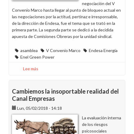
negociación del V
Convenio Marco hasta llegar al punto de bloqueo actual en
las negociaciones por la actitud, pertinaz e irresponsable,
de la dirección de Endesa, fue el tema que se trató en la
primera parte. La segunda parte se dedicó a la decidida
apuesta de Comisiones Obreras por la unidad sindical.
asamblea
V Convenio Marco
Endesa Energía
Enel Green Power
Lee más
sobre
Iniciativas
de
trabajadores
Cambiemos la insoportable realidad del
en
Canal Empresas
la
Lun, 05/02/2018 - 14:18
asamblea
en
La evaluación interna
A
de los riesgos
Coruña
psicosociales