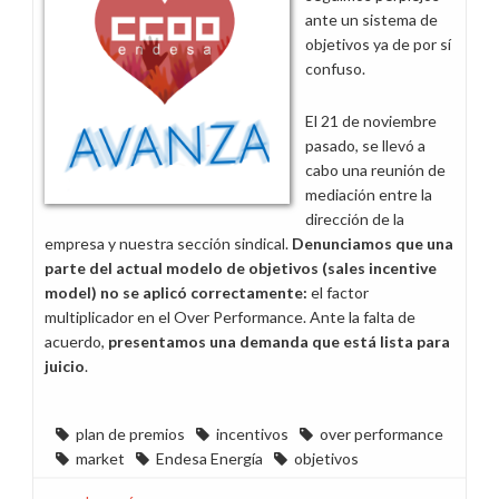
Endesa
ante un sistema de
X
objetivos ya de por sí
y
confuso.
E-
Mobility
El 21 de noviembre
pasado, se llevó a
cabo una reunión de
mediación entre la
dirección de la
empresa y nuestra sección sindical.
Denunciamos que una
parte del actual modelo de objetivos (sales incentive
model) no se aplicó correctamente:
el factor
multiplicador en el Over Performance. Ante la falta de
acuerdo,
presentamos una demanda que está lista para
juicio
.
plan de premios
incentivos
over performance
market
Endesa Energía
objetivos