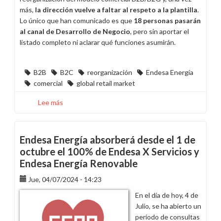
más,
la dirección vuelve a faltar al respeto a la plantilla
.
Lo único que han comunicado es que
18 personas pasarán
al canal de Desarrollo de Negocio
, pero sin aportar el
listado completo ni aclarar qué funciones asumirán.
B2B
B2C
reorganización
Endesa Energía
comercial
global retail market
Lee más
sobre
Una
reunión
más
Endesa Energía absorberá desde el 1 de
sin
octubre el 100% de Endesa X Servicios y
respuestas
Endesa Energía Renovable
sobre
la
Jue, 04/07/2024 - 14:23
reorganización
En el día de hoy, 4 de
B2B/B2C
Julio, se ha abierto un
período de consultas