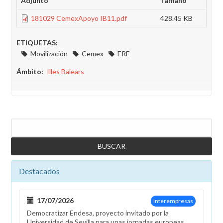
Adjunto
Tamaño
181029 CemexApoyo IB11.pdf
428.45 KB
ETIQUETAS:
Movilización
Cemex
ERE
Ámbito
Illes Balears
Buscar
Destacados
17/07/2026
Interempresas
Democratizar Endesa, proyecto invitado por la
Universidad de Sevilla para unas jornadas europeas