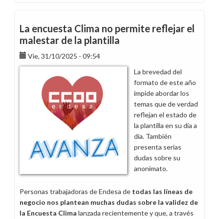
¡Parole,
parole!
El
La encuesta Clima no permite reflejar el
talento
malestar de la plantilla
no
Vie, 31/10/2025 - 09:54
se
retiene
La brevedad del
con
formato de este año
palabras
impide abordar los
temas que de verdad
reflejan el estado de
la plantilla en su día a
día. También
presenta serias
dudas sobre su
anonimato.
Personas trabajadoras de Endesa de
todas las líneas de
negocio nos plantean muchas dudas sobre la validez de
la Encuesta Clima
lanzada recientemente y que, a través