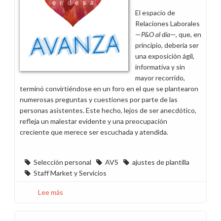
y
El espacio de
cuidado
Relaciones Laborales
—
P&O al día
—, que, en
principio, debería ser
una exposición ágil,
informativa y sin
mayor recorrido,
terminó convirtiéndose en un foro en el que se plantearon
numerosas preguntas y cuestiones por parte de las
personas asistentes. Este hecho, lejos de ser anecdótico,
refleja un malestar evidente y una preocupación
creciente que merece ser escuchada y atendida.
Selección personal
AVS
ajustes de plantilla
Staff Market y Servicios
Lee más
sobre
La
plantilla