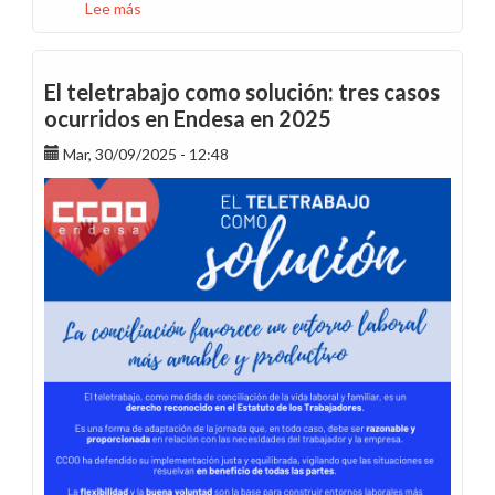
Lee más
sobre
Los
8
planetas
El teletrabajo como solución: tres casos
de...
ocurridos en Endesa en 2025
El
Mar, 30/09/2025 - 12:48
sistema
solar
de
la
flexibilidad