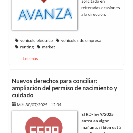
solicitado en
reiteradas ocasiones
a la dirección:
vehículo eléctrico
vehículos de empresa
renting
market
Lee más
sobre
Renovación
de
vehículos:
Nuevos derechos para conciliar:
¡Basta
ampliación del permiso de nacimiento y
de
cuidado
falta
de
Mié, 30/07/2025 - 12:34
transparencia!
El RD-ley 9/2025
entra en vigor
mañana, si bien está