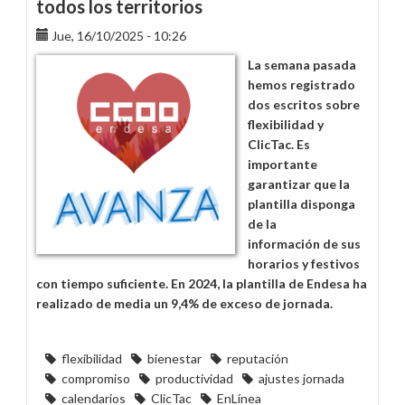
todos los territorios
Market:
¿Estabilidad
Jue, 16/10/2025 - 10:26
o
La semana pasada
Tormenta
hemos registrado
de
dos escritos sobre
Cambios?
flexibilidad y
ClicTac. Es
importante
garantizar que la
plantilla disponga
de la
información de sus
horarios y festivos
con tiempo suficiente. En 2024, la plantilla de Endesa ha
realizado de media un 9,4% de exceso de jornada.
flexibilidad
bienestar
reputación
compromiso
productividad
ajustes jornada
calendarios
ClicTac
EnLínea