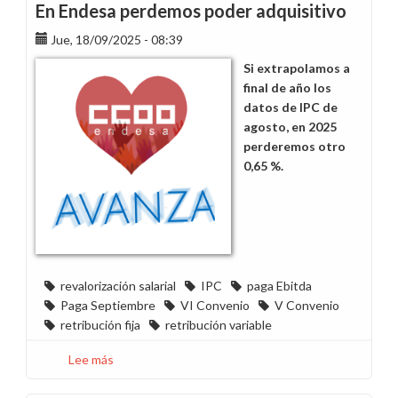
problemas
En Endesa perdemos poder adquisitivo
del
Jue, 18/09/2025 - 08:39
personal
pasivo
Si extrapolamos a
con
final de año los
ATISA
datos de IPC de
agosto, en 2025
perderemos otro
0,65 %.
revalorización salarial
IPC
paga Ebitda
Paga Septiembre
VI Convenio
V Convenio
retribución fija
retribución variable
Lee más
sobre
En