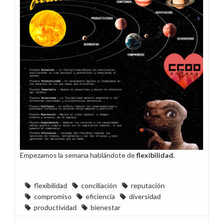
país
Empezamos la semana hablándote de
flexibilidad.
flexibilidad
conciliación
reputación
compromiso
eficiencia
diversidad
productividad
bienestar