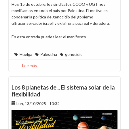
Hoy, 15 de octubre, los sindicatos CCOO y UGT nos
movilizamos en todo el país por Palestina. El motivo es
condenar la política de genocidio del gobierno
ultraconservador israelí y exigir una paz real y duradera.
En esta entrada puedes leer el manifiesto.
Huelga
Palestina
genocidio
Lee más
sobre
Hoy
es
la
Los 8 planetas de... El sistema solar de la
jornada
flexibilidad
convocada
Lun, 13/10/2025 - 10:32
por
Palestina
en
todo
el