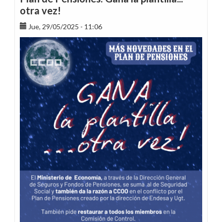
de
otra vez!
Conciliación
Jue, 29/05/2025 - 11:06
de
CCOO
Endesa