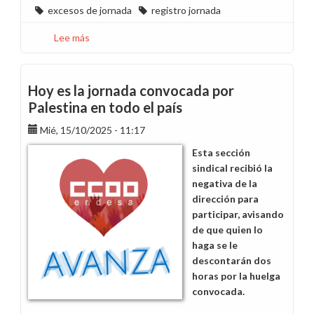
excesos de jornada
registro jornada
Lee más
sobre
Desde
CCOO
pedimos
Hoy es la jornada convocada por
adelantar
Palestina en todo el país
las
Mié, 15/10/2025 - 11:17
reuniones
de
Esta sección
calendarios
sindical recibió la
de
negativa de la
2026
dirección para
en
participar, avisando
todos
de que quien lo
los
haga se le
territorios
descontarán dos
horas por la huelga
convocada.