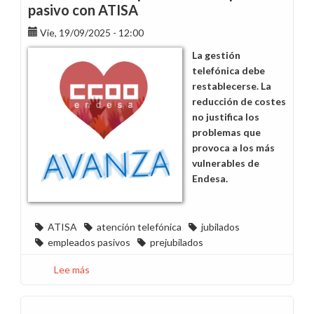
pasivo con ATISA
Vie, 19/09/2025 - 12:00
La gestión
telefónica debe
restablecerse. La
reducción de costes
no justifica los
problemas que
provoca a los más
vulnerables de
Endesa.
ATISA
atención telefónica
jubilados
empleados pasivos
prejubilados
Lee más
sobre
Denunciamos
los