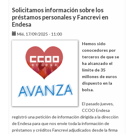
Endesa
perdemos
Solicitamos información sobre los
poder
préstamos personales y Fancrevi en
adquisitivo
Endesa
Mié, 17/09/2025 - 11:00
Hemos sido
conocedores por
terceros de que se
ha alcanzado el
límite de 35
millones de euros
dispuesto en la
bolsa.
El pasado jueves,
CCOO Endesa
registró una petición de información dirigida a la dirección
de Endesa para que nos envíe toda la información de
préstamos y créditos Fancrevi adjudicados desde la firma