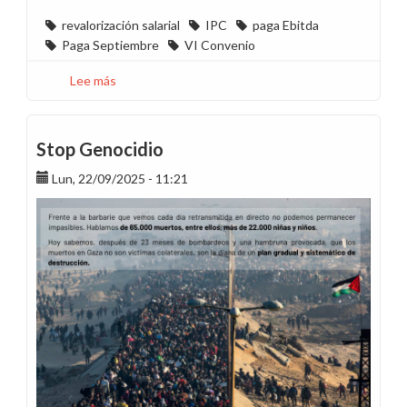
revalorización salarial
IPC
paga Ebitda
Paga Septiembre
VI Convenio
Lee más
sobre
Que
no
te
Stop Genocidio
cuenten
Lun, 22/09/2025 - 11:21
milongas:
En
Endesa
sí
hemos
perdido
poder
adquisitivo