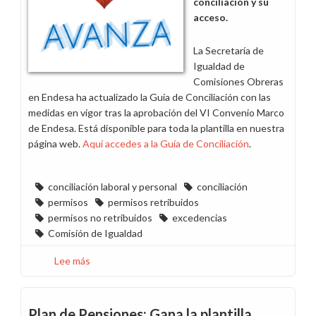
conciliación y su
acceso.
La Secretaría de
Igualdad de
Comisiones Obreras
en Endesa ha actualizado la Guía de Conciliación con las
medidas en vigor tras la aprobación del VI Convenio Marco
de Endesa. Está disponible para toda la plantilla en nuestra
página web.
Aquí accedes a la Guía de Conciliación
.
conciliación laboral y personal
conciliación
permisos
permisos retribuidos
permisos no retribuidos
excedencias
Comisión de Igualdad
Lee más
sobre
Actualizamos
la
Guía
Plan de Pensiones: Gana la plantilla...