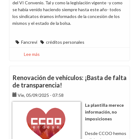
del VI Convenio. Tal y como la legislación vigente -y como
se había venido haciendo siempre hasta este año- todos
los sindicatos éramos informados de la concesión de los
mismos y el estado de la bolsa.
Fancrevi
créditos personales
Lee más
sobre
Solicitamos
información
sobre
Renovación de vehículos: ¡Basta de falta
los
de transparencia!
préstamos
Vie, 05/09/2025 - 07:58
personales
y
La plantilla merece
Fancrevi
información, no
en
imposiciones
Endesa
Desde CCOO hemos