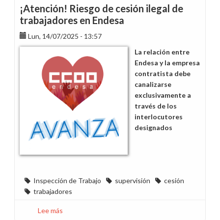
en
¡Atención! Riesgo de cesión ilegal de
el
trabajadores en Endesa
punto
Lun, 14/07/2025 - 13:57
de
mira
La relación entre
Endesa y la empresa
contratista debe
canalizarse
exclusivamente a
través de los
interlocutores
designados
Inspección de Trabajo
supervisión
cesión
trabajadores
Lee más
sobre