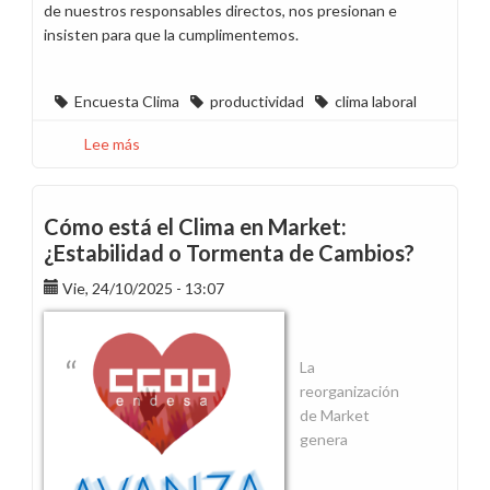
de nuestros responsables directos, nos presionan e
insisten para que la cumplimentemos.
Encuesta Clima
productividad
clima laboral
Lee más
sobre
La
encuesta
Clima
Cómo está el Clima en Market:
no
¿Estabilidad o Tormenta de Cambios?
permite
Vie, 24/10/2025 - 13:07
reflejar
el
malestar
de
La
la
reorganización
plantilla
de Market
genera