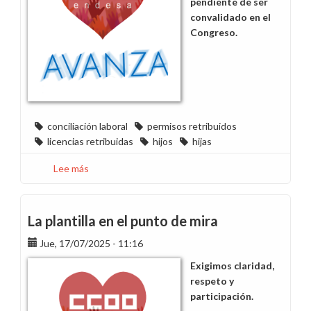
pendiente de ser
convalidado en el
Congreso.
conciliación laboral
permisos retribuidos
licencias retribuidas
hijos
hijas
Lee más
sobre
Nuevos
derechos
para
La plantilla en el punto de mira
conciliar:
Jue, 17/07/2025 - 11:16
ampliación
del
Exigimos claridad,
permiso
respeto y
de
participación.
nacimiento