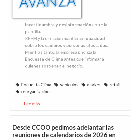
incertidumbre y desinformación
entre la
plantilla.
RRHH y la dirección mantienen
opacidad
sobre los cambios y personas afectadas
.
Mientras tanto, la empresa prioriza la
Encuesta de Clima
antes que informar a
quienes sostienen el negocio.
Encuesta Clima
vehículos
market
retail
reorganización
Lee más
sobre
Cómo
está
el
Desde CCOO pedimos adelantar las
Clima
reuniones de calendarios de 2026 en
en