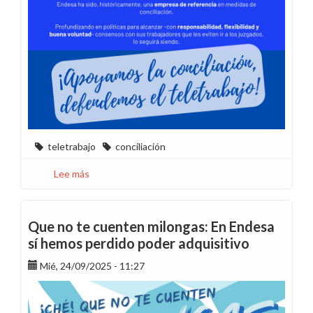
teletrabajo
conciliación
Lee más
sobre
El
teletrabajo
como
Que no te cuenten milongas: En Endesa
solución:
sí hemos perdido poder adquisitivo
tres
Mié, 24/09/2025 - 11:27
casos
ocurridos
en
Endesa