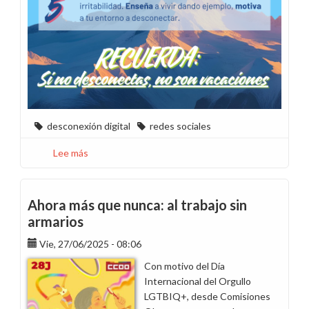
desconexión digital
redes sociales
Lee más
sobre
Desconexión
digital:
si
Ahora más que nunca: al trabajo sin
no
armarios
desconectas,
Vie, 27/06/2025 - 08:06
no
son
Con motivo del Día
vacaciones
Internacional del Orgullo
LGTBIQ+, desde Comisiones