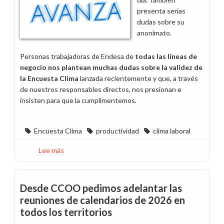
tiempo
presenta serias
de
dudas sobre su
trabajo
anonimato.
Personas trabajadoras de Endesa de
todas las líneas de
negocio nos plantean muchas dudas sobre la validez de
la Encuesta Clima
lanzada recientemente y que, a través
de nuestros responsables directos, nos presionan e
insisten para que la cumplimentemos.
Encuesta Clima
productividad
clima laboral
Lee más
sobre
La
encuesta
Clima
Desde CCOO pedimos adelantar las
no
reuniones de calendarios de 2026 en
permite
todos los territorios
reflejar