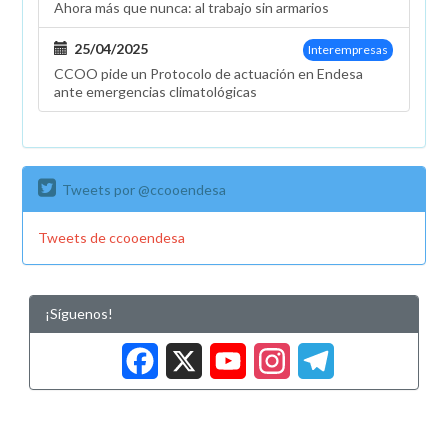
Ahora más que nunca: al trabajo sin armarios
25/04/2025
Interempresas
CCOO pide un Protocolo de actuación en Endesa
ante emergencias climatológicas
Tweets por @ccooendesa
Tweets de ccooendesa
¡Síguenos!
Facebook
X
YouTub
Insta
Tele