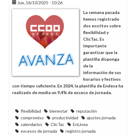
el
Jue, 16/10/2025 - 10:26
malestar
La semana pasada
de
hemos registrado
la
dos escritos sobre
plantilla
flexibilidad y
ClicTac. Es
importante
garantizar que la
plantilla disponga
de la
información de sus
horarios y festivos
con tiempo suficiente. En 2024, la plantilla de Endesa ha
realizado de media un 9,4% de exceso de jornada.
flexibilidad
bienestar
reputación
compromiso
productividad
ajustes jornada
calendarios
ClicTac
EnLínea
excesos de jornada
registro jornada