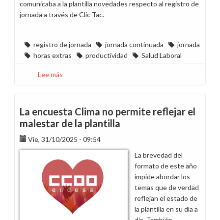
comunicaba a la plantilla novedades respecto al registro de
jornada a través de Clic Tac.
registro de jornada
jornada continuada
jornada
horas extras
productividad
Salud Laboral
Lee más
sobre
CCOO
defiende
en
La encuesta Clima no permite reflejar el
los
malestar de la plantilla
tribunales
Vie, 31/10/2025 - 09:54
que
la
La brevedad del
pausa
formato de este año
para
impide abordar los
desayuno
temas que de verdad
siga
reflejan el estado de
contando
la plantilla en su día a
como
día. También