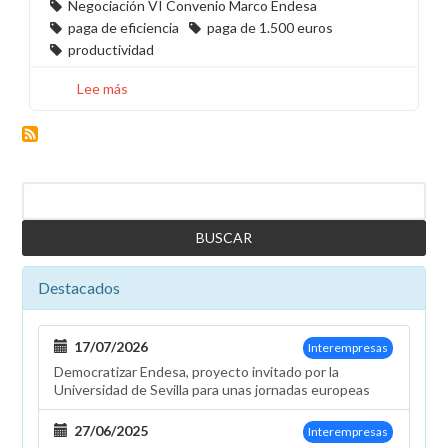
Negociación VI Convenio Marco Endesa
paga de eficiencia
paga de 1.500 euros
productividad
Lee más
sobre
Vídeo
sobre
la
revalorización
Buscar
salarial
en
Endesa
Destacados
17/07/2026
Interempresas
Democratizar Endesa, proyecto invitado por la
Universidad de Sevilla para unas jornadas europeas
27/06/2025
Interempresas