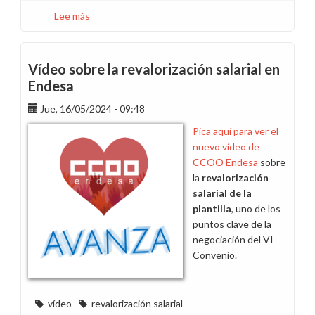
Lee más
sobre
Desde
CCOO
pedimos
Vídeo sobre la revalorización salarial en
adelantar
Endesa
las
Jue, 16/05/2024 - 09:48
reuniones
de
Pica aquí para ver el
calendarios
nuevo vídeo de
de
CCOO Endesa
sobre
2026
la
revalorización
en
salarial de la
todos
plantilla
, uno de los
los
puntos clave de la
territorios
negociación del VI
Convenio.
vídeo
revalorización salarial