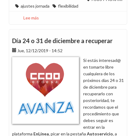
ajustes jornada
flexibilidad
Lee más
sobre
CCOO
no
signa
Día 24 o 31 de diciembre a recuperar
l'Ajust
Jue, 12/12/2019 - 14:52
Horari
del
Si estás interesad@
2023
en tomarte libre
cualquiera de los
próximos días 24 o 31
de diciembre para
recuperarlo con
posterioridad, te
recordamos que el
procedimiento que
debes seguir es
entrar en la
plataforma
EnLínea
, picar en la pestaña
Autoservicio
, a