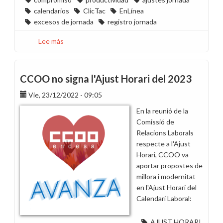
calendarios
ClicTac
EnLínea
excesos de jornada
registro jornada
Lee más
sobre
Desde
CCOO
pedimos
CCOO no signa l'Ajust Horari del 2023
adelantar
Vie, 23/12/2022 - 09:05
las
reuniones
En la reunió de la
de
Comissió de
calendarios
Relacions Laborals
de
respecte a l'Ajust
2026
Horari, CCOO va
en
aportar propostes de
todos
millora i modernitat
los
en l'Ajust Horari del
territorios
Calendari Laboral:
AJUST HORARI