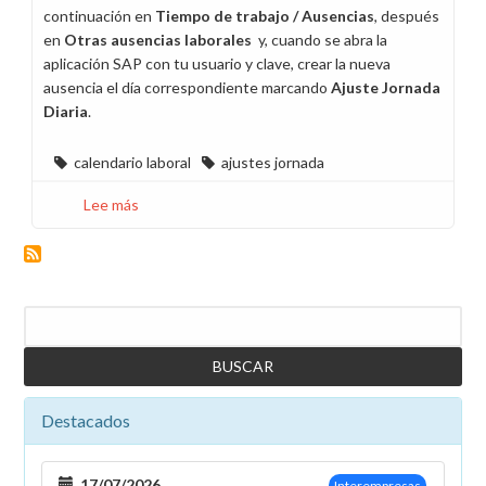
continuación en
Tiempo de trabajo / Ausencias
, después
en
Otras ausencias laborales
y, cuando se abra la
aplicación SAP con tu usuario y clave, crear la nueva
ausencia el día correspondiente marcando
Ajuste Jornada
Diaria
.
calendario laboral
ajustes jornada
Lee más
sobre
Día
24
o
31
Buscar
de
diciembre
a
recuperar
Destacados
17/07/2026
Interempresas