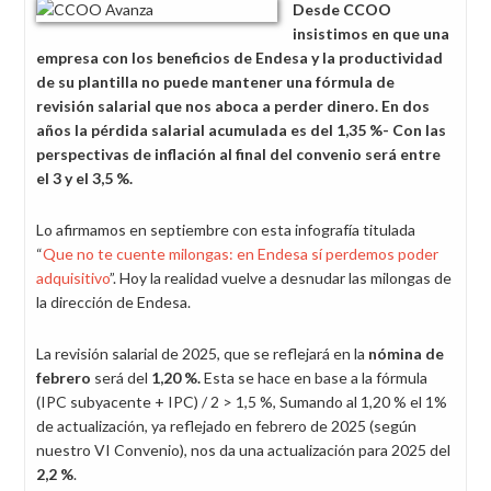
Desde CCOO
insistimos en que una
empresa con los beneficios de Endesa y la productividad
de su plantilla no puede mantener una fórmula de
revisión salarial que nos aboca a perder dinero. En dos
años la pérdida salarial acumulada es del 1,35 %- Con las
perspectivas de inflación al final del convenio será entre
el 3 y el 3,5 %.
Lo afirmamos en septiembre con esta infografía titulada
“
Que no te cuente milongas: en Endesa sí perdemos poder
adquisitivo
”. Hoy la realidad vuelve a desnudar las milongas de
la dirección de Endesa.
La revisión salarial de 2025, que se reflejará en la
nómina de
febrero
será del
1,20 %.
Esta se hace en base a la fórmula
(IPC subyacente + IPC) / 2 > 1,5 %, Sumando al 1,20 % el 1%
de actualización, ya reflejado en febrero de 2025 (según
nuestro VI Convenio), nos da una actualización para 2025 del
2,2 %
.