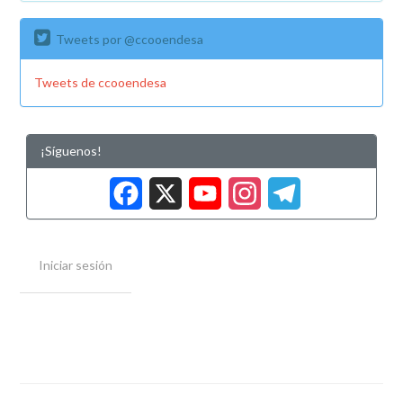
Tweets por @ccooendesa
Tweets de ccooendesa
¡Síguenos!
Facebook
X
YouTub
Insta
Tele
Iniciar sesión