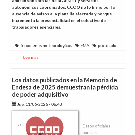
aplican son solo las de la AEMET y servicios
autonómicos coordinados. CCOO no lo firmó por la
ausencia de avisos a la plantilla afectada y porque
incrementa la presencialidad en el colectivo de
trabajadores esenciales.
fenomenos meteorologicos
FMA
protocolo
Lee más
sobre
Implantado
el
Protocolo
Los datos publicados en la Memoria de
ante
Endesa de 2025 demuestran la pérdida
fenómenos
de poder adquisitivo
meteorológicos
adversos
Jue, 11/06/2026 - 06:43
Datos oficiales
para las