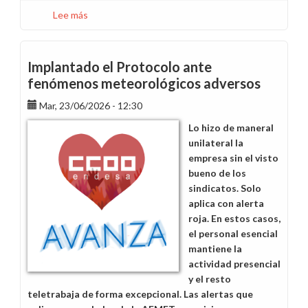
Lee más
sobre
¿Qué
es
la
Implantado el Protocolo ante
Paga
fenómenos meteorológicos adversos
Ebitda
Mar, 23/06/2026 - 12:30
y
por
Lo hizo de maneral
qué
unilateral la
no
empresa sin el visto
la
bueno de los
cobramos
sindicatos. Solo
en
aplica con alerta
2026?
roja. En estos casos,
el personal esencial
mantiene la
actividad presencial
y el resto
teletrabaja de forma excepcional. Las alertas que