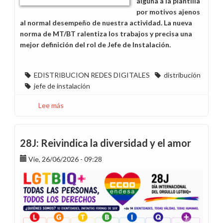
alguna a la plantilla
por motivos ajenos
al normal desempeño de nuestra actividad. La nueva
norma de MT/BT ralentiza los trabajos y precisa una
mejor definición del rol de Jefe de Instalación.
EDISTRIBUCION REDES DIGITALES
distribución
jefe de instalación
Lee más
sobre
No
a
las
28J: Reivindica la diversidad y el amor
prácticas
Vie, 26/06/2026 - 09:28
en
trabajos
programados
y
afectaciones
en