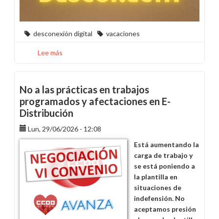
desconexión digital
vacaciones
Lee más
sobre
Ellos
también
necesitan
No a las prácticas en trabajos
vacaciones
programados y afectaciones en E-
Distribución
Lun, 29/06/2026 - 12:08
Está aumentando la
carga de trabajo y
se está poniendo a
la plantilla en
situaciones de
indefensión. No
aceptamos presión