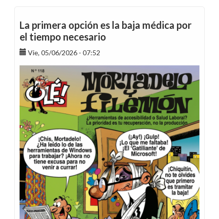
datos
publicados
La primera opción es la baja médica por
en
el tiempo necesario
la
Vie, 05/06/2026 - 07:52
Memoria
de
Endesa
de
2025
demuestran
la
pérdida
de
poder
adquisitivo