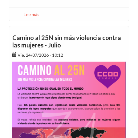
Lee más
sobre
¿Qué
ocurre
con
Camino al 25N sin más violencia contra
el
las mujeres - Julio
viaje
Vie, 24/07/2026 - 10:12
de
incentivos
del
colectivo
B2B
de
Endesa
Energía
aplazado
en
2025?