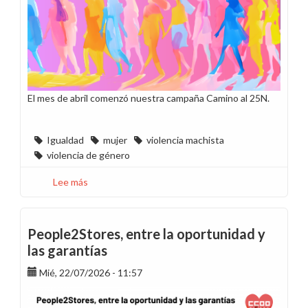
El mes de abril comenzó nuestra campaña Camino al 25N.
Igualdad
mujer
violencia machista
violencia de género
Lee más
sobre
Camino
al
25N
People2Stores, entre la oportunidad y
sin
las garantías
más
Mié, 22/07/2026 - 11:57
violencia
contra
las