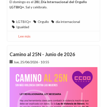
El domingo es el
28J, Día Internacional del Orgullo
LGTBIQ+
. Sal y celébralo.
LGTBIQ+
Orgullo
día internacional
Igualdad
Lee más
sobre
28J:
Reivindica
la
Camino al 25N - Junio de 2026
diversidad
Jue, 25/06/2026 - 10:55
y
el
amor