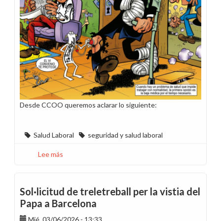
Desde CCOO queremos aclarar lo siguiente:
Salud Laboral
seguridad y salud laboral
Lee más
sobre
La
primera
opción
Sol·licitud de treletreball per la vistia del
es
Papa a Barcelona
la
baja
Mié, 03/06/2026 - 13:33