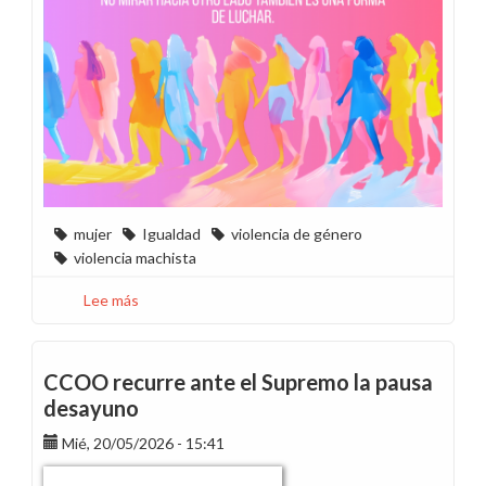
mujer
Igualdad
violencia de género
violencia machista
Lee más
sobre
Camino
al
25N
CCOO recurre ante el Supremo la pausa
-
desayuno
Mayo
Mié, 20/05/2026 - 15:41
de
2026