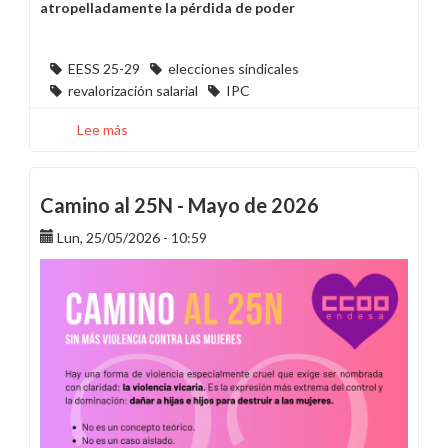
atropelladamente la pérdida de poder
EESS 25-29
elecciones sindicales
revalorización salarial
IPC
Lee más
sobre
Relaciones
Laborales
pausa
Camino al 25N - Mayo de 2026
el
Lun, 25/05/2026 - 10:59
ClicTac
y
entra
en
la
campaña
para
las
elecciones
en