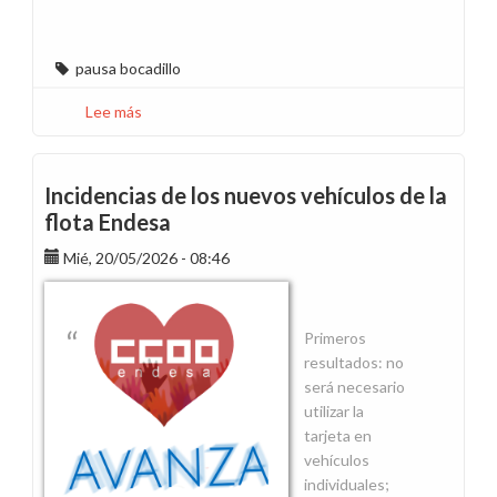
pausa bocadillo
Lee más
sobre
CCOO
recurre
ante
Incidencias de los nuevos vehículos de la
el
flota Endesa
Supremo
Mié, 20/05/2026 - 08:46
la
pausa
desayuno
Primeros
resultados: no
será necesario
utilizar la
tarjeta en
vehículos
individuales;