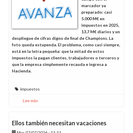
marcador ya
preparado: casi
5.000 M€ en
impuestos en 2025,
13,7 M€ diarios y un
despliegue de cifras digno de final de Champions. La
foto queda estupenda. El problema, como casi siempre,
está en la letra pequeña: que la mitad de estos
impuestos la pagan clientes, trabajadores o terceros y
que la empresa simplemente recauda e ingresa a
Hacienda.
impuestos
Lee más
sobre
¿Quién
paga
realmente
Ellos también necesitan vacaciones
los
Mar, 07/07/2026 - 11:11