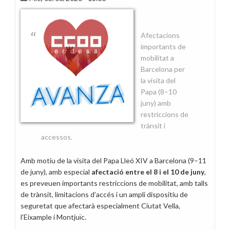
médica
por
el
Afectacions
tiempo
importants de
necesario
mobilitat a
Barcelona per
la visita del
Papa (8–10
juny) amb
restriccions de
trànsit i
accessos.
Amb motiu de la visita del Papa Lleó XIV a Barcelona (9–11
de juny), amb especial
afectació entre el 8 i el 10 de juny
,
es preveuen importants restriccions de mobilitat, amb talls
de trànsit, limitacions d’accés i un ampli dispositiu de
seguretat que afectarà especialment Ciutat Vella,
l’Eixample i Montjuïc.