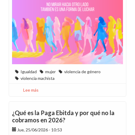
Igualdad
mujer
violencia de género
violencia machista
Lee más
sobre
Camino
al
25N
¿Qué es la Paga Ebitda y por qué no la
-
cobramos en 2026?
Junio
Jue, 25/06/2026 - 10:53
de