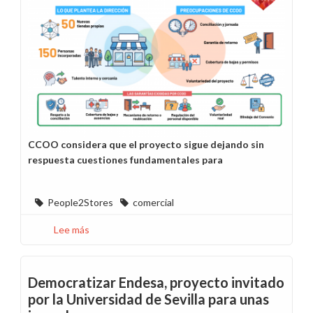
mujeres
-
Julio
CCOO considera que el proyecto sigue dejando sin
respuesta cuestiones fundamentales para
People2Stores
comercial
Lee más
sobre
People2Stores,
entre
la
Democratizar Endesa, proyecto invitado
oportunidad
por la Universidad de Sevilla para unas
y