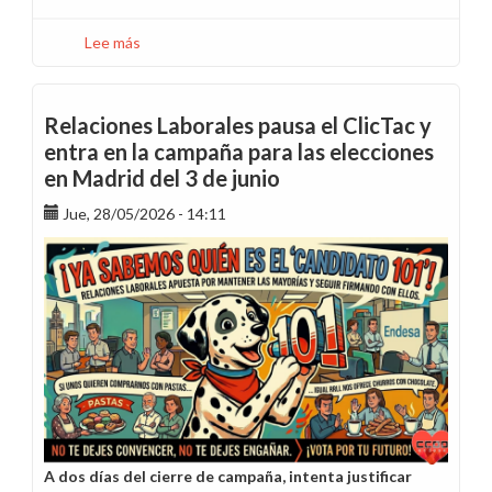
Lee más
sobre
Sol·licitud
de
treletreball
Relaciones Laborales pausa el ClicTac y
per
entra en la campaña para las elecciones
la
en Madrid del 3 de junio
vistia
del
Jue, 28/05/2026 - 14:11
Papa
a
Barcelona
A dos días del cierre de campaña, intenta justificar