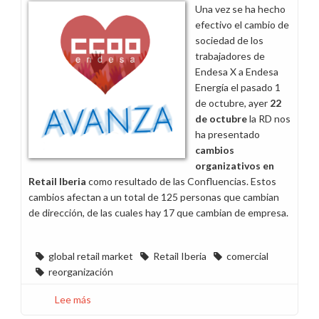
modelo
Una vez se ha hecho
comercial
efectivo el cambio de
B2B/B2G
sociedad de los
trabajadores de
Endesa X a Endesa
Energía el pasado 1
de octubre, ayer
22
de octubre
la RD nos
ha presentado
cambios
organizativos
en
Retail Iberia
como resultado de las Confluencias. Estos
cambios afectan a un total de 125 personas que cambian
de dirección, de las cuales hay 17 que cambian de empresa.
global retail market
Retail Iberia
comercial
reorganización
Lee más
sobre
Cambio