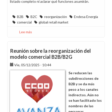
listado completo ni aclarar qué funciones asumirán.
B2B
B2C
reorganización
Endesa Energía
comercial
global retail market
Lee más
sobre
Una
reunión
más
Reunión sobre la reorganización del
sin
modelo comercial B2B/B2G
respuestas
Vie, 05/12/2025 - 10:44
sobre
la
Se reducen las
reorganización
subdirecciones de
B2B/B2C
B2B y se da más
peso a los canales
indirectos. Aún no
se han facilitado los
nombres de las
personas