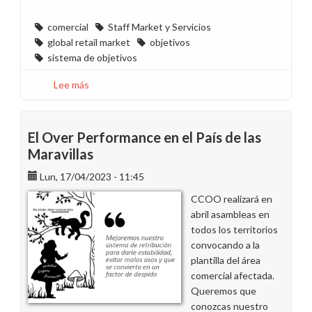
comercial
Staff Market y Servicios
global retail market
objetivos
sistema de objetivos
Lee más
sobre
El
97%
de
El Over Performance en el País de las
la
Maravillas
plantilla
Lun, 17/04/2023 - 11:45
de
Market
CCOO realizará en
cambiaría
abril asambleas en
el
todos los territorios
sistema
convocando a la
de
plantilla del área
objetivos
comercial afectada.
Queremos que
conozcas nuestro