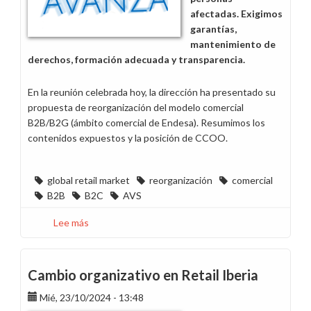
afectadas. Exigimos
garantías,
mantenimiento de
derechos, formación adecuada y transparencia.
En la reunión celebrada hoy, la dirección ha presentado su
propuesta de reorganización del modelo comercial
B2B/B2G (ámbito comercial de Endesa). Resumimos los
contenidos expuestos y la posición de CCOO.
global retail market
reorganización
comercial
B2B
B2C
AVS
Lee más
sobre
Reunión
sobre
la
Cambio organizativo en Retail Iberia
reorganización
Mié, 23/10/2024 - 13:48
del