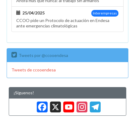
Ahora más que nunca: al trabajo sin armarios
25/04/2025
Interempresas
CCOO pide un Protocolo de actuación en Endesa
ante emergencias climatológicas
Tweets por @ccooendesa
Tweets de ccooendesa
¡Síguenos!
Facebook
X
YouTub
Insta
Tele