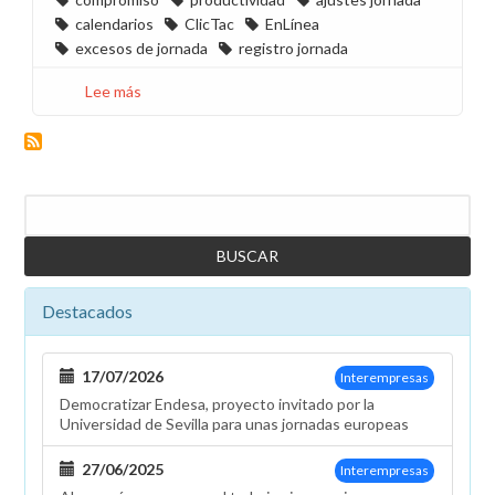
calendarios
ClicTac
EnLínea
excesos de jornada
registro jornada
Lee más
sobre
Desde
CCOO
pedimos
adelantar
Buscar
las
reuniones
de
calendarios
Destacados
de
2026
en
17/07/2026
Interempresas
todos
Democratizar Endesa, proyecto invitado por la
los
Universidad de Sevilla para unas jornadas europeas
territorios
27/06/2025
Interempresas