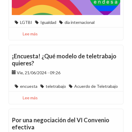
LGTBI
Igualdad
día internacional
Lee más
sobre
28J
Día
Internacional
¡Encuesta! ¿Qué modelo de teletrabajo
LGTBI+
quieres?
/
Vie, 21/06/2024 - 09:26
Referentes
encuesta
teletrabajo
Acuerdo de Teletrabajo
Lee más
sobre
¡Encuesta!
¿Qué
modelo
Por una negociación del VI Convenio
de
efectiva
teletrabajo