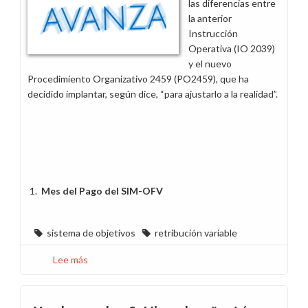
las diferencias entre
la anterior
Instrucción
Operativa (IO 2039)
y el nuevo
Procedimiento Organizativo 2459 (PO2459), que ha
decidido implantar, según dice, “para ajustarlo a la realidad”.
1.
Mes del Pago del SIM-OFV
sistema de objetivos
retribución variable
Lee más
sobre
Novedades
del
nuevo