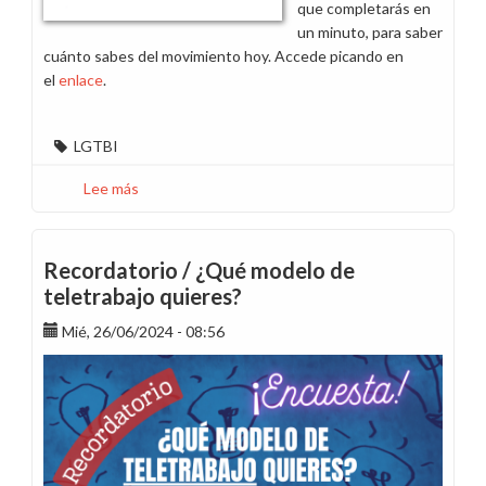
que completarás en
un minuto, para saber
cuánto sabes del movimiento hoy. Accede picando en
el
enlace
.
LGTBI
Lee más
sobre
Cuatro
sencillas
preguntas
Recordatorio / ¿Qué modelo de
sobre
teletrabajo quieres?
LGTBI+
Mié, 26/06/2024 - 08:56