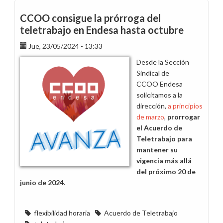
formaliza
la
CCOO consigue la prórroga del
prórroga
teletrabajo en Endesa hasta octubre
del
Jue, 23/05/2024 - 13:33
teletrabajo
hasta
Desde la Sección
el
Sindical de
de
CCOO Endesa
31
solicitamos a la
octubre
dirección,
a principios
de marzo
,
prorrogar
el Acuerdo de
Teletrabajo para
mantener su
vigencia más allá
del próximo 20 de
junio de 2024
.
flexibilidad horaria
Acuerdo de Teletrabajo