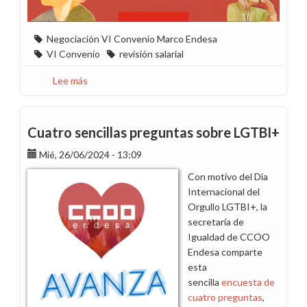
Negociación VI Convenio Marco Endesa
VI Convenio
revisión salarial
Lee más
sobre
Despeja
la
"X"
Cuatro sencillas preguntas sobre LGTBI+
del
Mié, 26/06/2024 - 13:09
convenio.
¿Se
Con motivo del Día
quiere
Internacional del
repartir?
Orgullo LGTBI+, la
¡Se
secretaría de
puede!
Igualdad de CCOO
Endesa comparte
esta
sencilla
encuesta de
cuatro preguntas
,