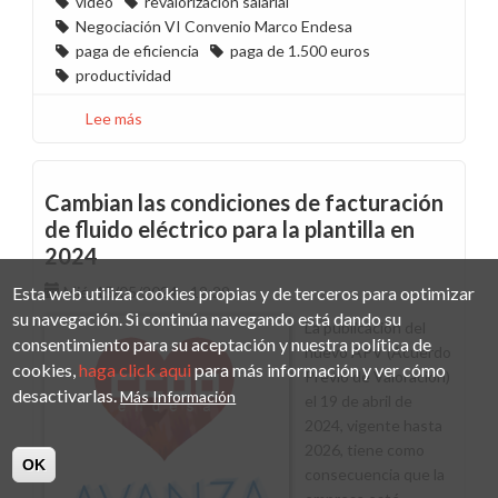
vídeo
revalorización salarial
Negociación VI Convenio Marco Endesa
paga de eficiencia
paga de 1.500 euros
productividad
Lee más
sobre
Vídeo
sobre
la
Cambian las condiciones de facturación
revalorización
de fluido eléctrico para la plantilla en
salarial
2024
en
Endesa
Esta web utiliza cookies propias y de terceros para optimizar
Mié, 15/05/2024 - 12:29
su navegación. Si continúa navegando está dando su
La publicación del
consentimiento para su aceptación y nuestra política de
nuevo APV (Acuerdo
cookies,
haga click aqui
para más información y ver cómo
Previo de Valoración)
desactivarlas.
Más Información
el 19 de abril de
2024, vigente hasta
2026, tiene como
OK
consecuencia que la