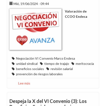
Mié, 19/06/2024 - 09:44
quieres?
Valoración de
CCOO Endesa
Negociación VI Convenio Marco Endesa
unidad sindical
tiempo de trajajo
meritocracia
beneficios sociales
revisión salarial
prevención de riesgos laborales
Lee más
sobre
Por
una
negociación
Despeja la X del VI Convenio (3): Los
del