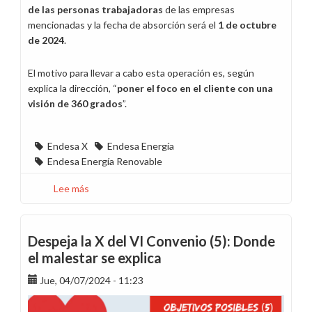
de las personas trabajadoras
de las empresas
mencionadas y la fecha de absorción será el
1 de octubre
de 2024
.
El motivo para llevar a cabo esta operación es, según
explica la dirección, “
poner el foco en el cliente con una
visión de 360 grados
”.
Endesa X
Endesa Energía
Endesa Energía Renovable
Lee más
sobre
Endesa
Energía
absorberá
Despeja la X del VI Convenio (5): Donde
desde
el malestar se explica
el
Jue, 04/07/2024 - 11:23
1
de
octubre