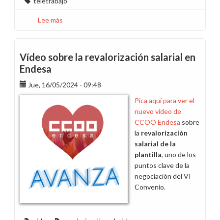
teletrabajo
Lee más
sobre
CCOO
consigue
la
Vídeo sobre la revalorización salarial en
prórroga
Endesa
del
Jue, 16/05/2024 - 09:48
teletrabajo
en
Pica aquí para ver el
Endesa
nuevo vídeo de
hasta
CCOO Endesa
sobre
octubre
la
revalorización
salarial de la
plantilla
, uno de los
puntos clave de la
negociación del VI
Convenio.