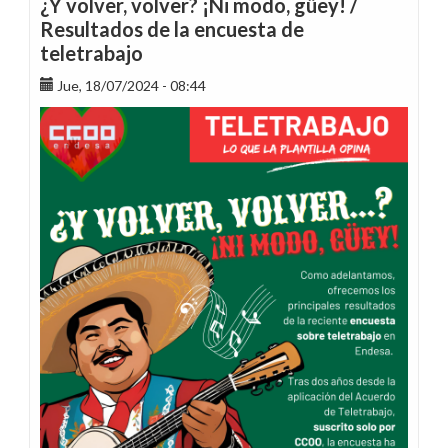
¿Y volver, volver? ¡Ni modo, güey! /
procedimiento
Resultados de la encuesta de
de
teletrabajo
objetivos
en
Jue, 18/07/2024 - 08:44
el
área
Comercial