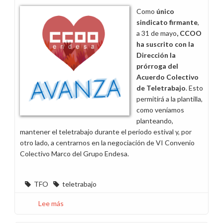
(1):
Como
único
Cómo
sindicato firmante
,
mejorar
a 31 de mayo
, CCOO
nuestro
ha suscrito con la
salario
Dirección la
y
prórroga del
no
Acuerdo Colectivo
morir
de Teletrabajo
. Esto
en
permitirá a la plantilla,
el
como veníamos
intento
planteando,
mantener el teletrabajo durante el periodo estival y, por
otro lado, a centrarnos en la negociación de VI Convenio
Colectivo Marco del Grupo Endesa.
TFO
teletrabajo
Lee más
sobre
CCOO