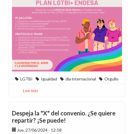
LGTBI
Igualdad
día internacional
Orgullo
Lee más
sobre
28J
El
Orgullo
Despeja la "X" del convenio. ¿Se quiere
LGTBI+
repartir? ¡Se puede!
Endesa
Jue, 27/06/2024 - 12:58