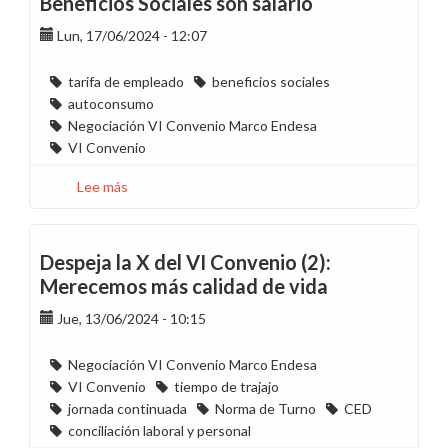
Beneficios Sociales son salario
VI
Lun, 17/06/2024 - 12:07
Convenio
efectiva
tarifa de empleado
beneficios sociales
autoconsumo
Negociación VI Convenio Marco Endesa
VI Convenio
Lee más
sobre
Despeja
la
X
Despeja la X del VI Convenio (2):
del
Merecemos más calidad de vida
VI
Jue, 13/06/2024 - 10:15
Convenio
(3):
Los
Negociación VI Convenio Marco Endesa
Beneficios
VI Convenio
tiempo de trajajo
Sociales
jornada continuada
Norma de Turno
CED
son
conciliación laboral y personal