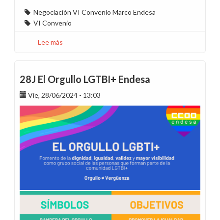
Negociación VI Convenio Marco Endesa
VI Convenio
Lee más
sobre
Despeja
la
X
28J El Orgullo LGTBI+ Endesa
del
Vie, 28/06/2024 - 13:03
VI
Convenio
(5):
Donde
el
malestar
se
explica