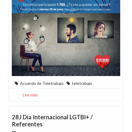
Acuerdo de Teletrabajo
teletrabajo
Lee más
sobre
Recordatorio
/
¿Qué
28J Día Internacional LGTBI+ /
modelo
Referentes
de