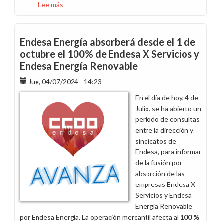
Lee más
sobre
Tenemos
una
final
Endesa Energía absorberá desde el 1 de
más
octubre el 100% de Endesa X Servicios y
que
Endesa Energía Renovable
ganar,
la
Jue, 04/07/2024 - 14:23
del
En el día de hoy, 4 de
VI
Julio, se ha abierto un
Convenio
período de consultas
entre la dirección y
sindicatos de
Endesa, para informar
de la fusión por
absorción de las
empresas Endesa X
Servicios y Endesa
Energía Renovable
por Endesa Energía. La operación mercantil afecta al
100 %