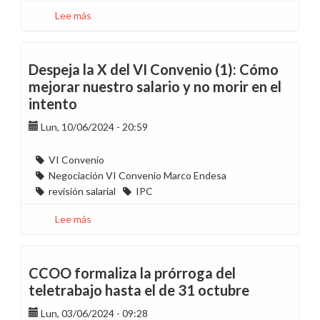
salario
Lee más
sobre
Despeja
la
X
Despeja la X del VI Convenio (1): Cómo
del
mejorar nuestro salario y no morir en el
VI
intento
Convenio
(2):
Lun, 10/06/2024 - 20:59
Merecemos
más
VI Convenio
calidad
Negociación VI Convenio Marco Endesa
de
revisión salarial
IPC
vida
Lee más
sobre
Despeja
la
X
CCOO formaliza la prórroga del
del
teletrabajo hasta el de 31 octubre
VI
Lun, 03/06/2024 - 09:28
Convenio