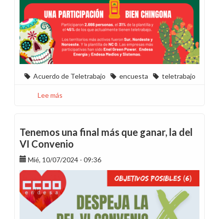
Acuerdo de Teletrabajo
encuesta
teletrabajo
Lee más
sobre
¿Y
volver,
volver?
Tenemos una final más que ganar, la del
¡Ni
VI Convenio
modo,
Mié, 10/07/2024 - 09:36
güey!
/
Resultados
de
la
encuesta