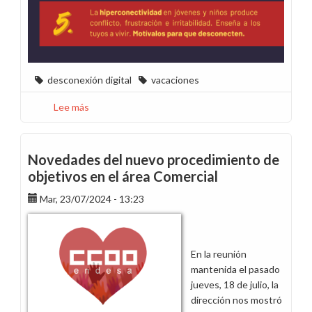
desconexión digital
vacaciones
Lee más
sobre
Ama,
vive,
desconecta:
Novedades del nuevo procedimiento de
Tips
objetivos en el área Comercial
para
Mar, 23/07/2024 - 13:23
unas
vacaciones
más
saludables
En la reunión
mantenida el pasado
jueves, 18 de julio, la
dirección nos mostró