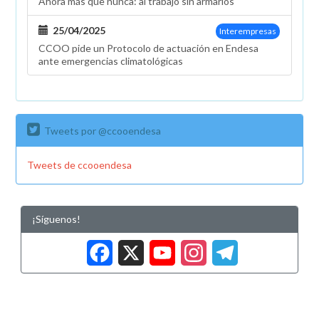
Ahora más que nunca: al trabajo sin armarios
25/04/2025
Interempresas
CCOO pide un Protocolo de actuación en Endesa
ante emergencias climatológicas
Tweets por @ccooendesa
Tweets de ccooendesa
¡Síguenos!
Facebook
X
YouTub
Insta
Tele