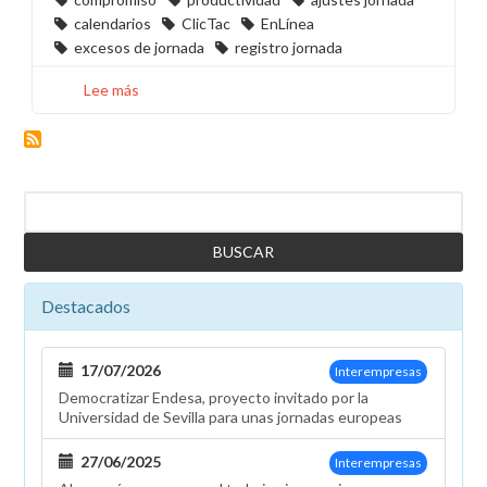
calendarios
ClicTac
EnLínea
excesos de jornada
registro jornada
Lee más
sobre
Desde
CCOO
pedimos
adelantar
Buscar
las
reuniones
de
calendarios
Destacados
de
2026
en
17/07/2026
Interempresas
todos
Democratizar Endesa, proyecto invitado por la
los
Universidad de Sevilla para unas jornadas europeas
territorios
27/06/2025
Interempresas