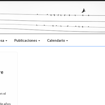
esa
Publicaciones
Calendario
re
en el
 de años