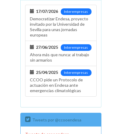
17/07/2026
Interempresas
Democratizar Endesa, proyecto
invitado por la Universidad de
Sevilla para unas jornadas
europeas
27/06/2025
Interempresas
Ahora más que nunca: al trabajo
sin armarios
25/04/2025
Interempresas
CCOO pide un Protocolo de
actuación en Endesa ante
emergencias climatológicas
Tweets por @ccooendesa