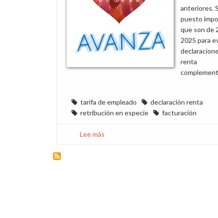
anteriores. 
puesto impo
que son de 
2025 para e
declaracione
renta
complementa
tarifa de empleado
declaración renta
retribución en especie
facturación
Lee más
sobre
Inquietud
por
incrementos
en
conceptos
derivados
de