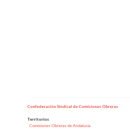
la
tarifa
eléctrica
en
la
nómina
de
noviembre
Confederación Sindical de Comisiones Obreras
Territorios
Comisiones Obreras de Andalucía