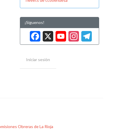
Tweets de ccooendesa
¡Síguenos!
Facebook
X
YouTube
Instag
Tele
Iniciar sesión
misiones Obreras de La Rioja