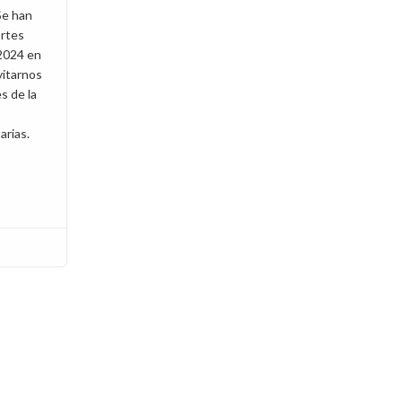
Se han
rtes
2024 en
vitarnos
s de la
rias.