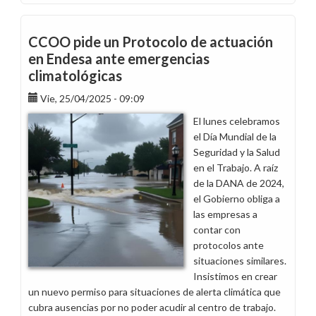
En
este
1º
CCOO pide un Protocolo de actuación
de
en Endesa ante emergencias
Mayo
climatológicas
somos
más
Vie, 25/04/2025 - 09:09
esenciales
El lunes celebramos
que
el Día Mundial de la
nunca
Seguridad y la Salud
en el Trabajo. A raíz
de la DANA de 2024,
el Gobierno obliga a
las empresas a
contar con
protocolos ante
situaciones similares.
Insistimos en crear
un nuevo permiso para situaciones de alerta climática que
cubra ausencias por no poder acudir al centro de trabajo.