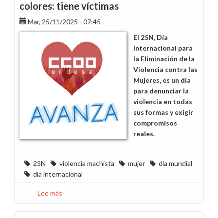
colores: tiene víctimas
Mar, 25/11/2025 - 07:45
El 25N, Día
Internacional para
la Eliminación de la
Violencia contra las
Mujeres, es un día
para denunciar la
violencia en todas
sus formas y exigir
compromisos
reales.
25N
violencia machista
mujer
día mundial
día internacional
Lee más
sobre
La
violencia