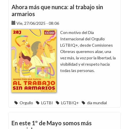
contra
Ahora más que nunca: al trabajo sin
las
armarios
mujeres
Vie, 27/06/2025 - 08:06
no
tiene
Con motivo del Día
colores:
Internacional del Orgullo
tiene
LGTBIQ+, desde Comisiones
víctimas
Obreras queremos alzar, una
vez más, la voz por la libertad, la
visibilidad y el respeto hacia
todas las personas.
Orgullo
LGTBI
LGTBIQ+
día mundial
En este 1º de Mayo somos más