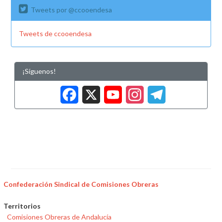
Tweets por @ccooendesa
Tweets de ccooendesa
¡Síguenos!
Facebook
X
YouTub
Insta
Tele
Confederación Sindical de Comisiones Obreras
Territorios
Comisiones Obreras de Andalucía