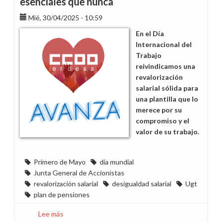
esenciales que nunca
Mié, 30/04/2025 - 10:59
En el Día
Internacional del
Trabajo
reivindicamos una
revalorización
salarial sólida para
una plantilla que lo
merece por su
compromiso y el
valor de su trabajo.
Primero de Mayo
día mundial
Junta General de Accionistas
revalorización salarial
desigualdad salarial
Ugt
plan de pensiones
Lee más
sobre