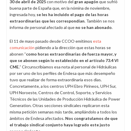
30 de abril de 2025
con motivo del
gran apagón
que sufrió
buena parte de España que, en la nómina de noviembre,
ingresada hoy,
se les ha incluido el pago de las horas
extraordinarias que les correspondían
. También se nos
informa de personal afectado al que
no se han abonado
.
El 11 de mayo pasado desde CCOO emitimos
esta
comunicación
pidiendo a la dirección que estas horas se
abonen “
como horas extraordinarias de fuerza mayor, y
que se abonen según lo establecido en el artículo 73.4 VI
CME.
” Circunscribíamos esa nota al personal de Hidráulicas
por ser uno de los perfiles de Endesa que más desempeño
tuvo que realizar de forma extraordinaria esos días.
Concretamente, a los centros UPH Ebro Pirineos, UPH Sur,
UPH Noroeste, Centros de Control, Soporte, y Servicios
Técnicos de las Unidades de Producción Hidráulica de Power
Generation. Otras secciones sindicales replicaron esta
misma petición semanas más tarde, ampliándolo a todos los
ámbitos de Endesa afectados.
Nos congratulamos de que
el trabajo sindical conjunto haya logrado este justo