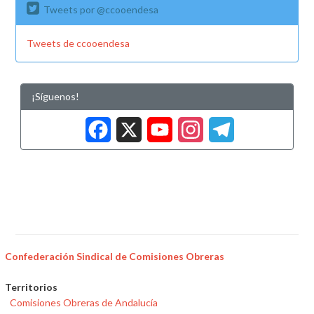
Tweets por @ccooendesa
Tweets de ccooendesa
¡Síguenos!
Facebook
X
YouTub
Insta
Tele
Confederación Sindical de Comisiones Obreras
Territorios
Comisiones Obreras de Andalucía