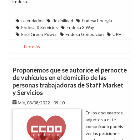
Endesa.
calendarios
flexibilidad
Endesa Energía
Endesa X Servicios
Endesa X Way
Enel Green Power
Endesa Generación
UPH
Lee más
sobre
El
cierre
de
Proponemos que se autorice el pernocte
los
de vehículos en el domicilio de las
calendarios
personas trabajadoras de Staff Market
de
y Servicios
2023
se
Mié, 03/08/2022 - 09:10
realiza
En los documentos
sin
adjuntos a este
ninguna
comunicado podéis
de
ver las peticiones
las