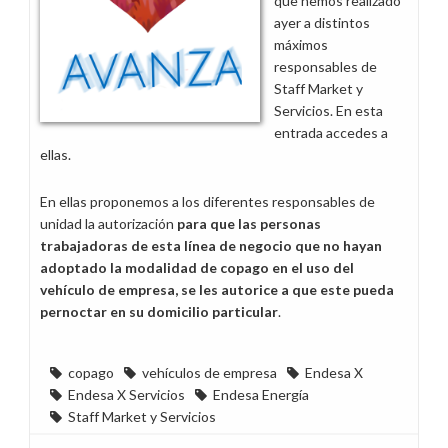
que hemos realizado
mejoras
ayer a distintos
solicitadas
máximos
por
responsables de
la
Staff Market y
plantilla
Servicios. En esta
entrada accedes a
ellas.
En ellas proponemos a los diferentes responsables de
unidad la autorización
para que las personas
trabajadoras de esta línea de negocio que no hayan
adoptado la modalidad de copago en el uso del
vehículo de empresa, se les autorice a que este pueda
pernoctar en su domicilio particular
.
copago
vehículos de empresa
Endesa X
Endesa X Servicios
Endesa Energía
Staff Market y Servicios