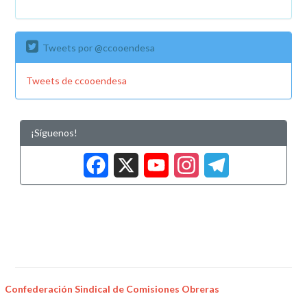
Tweets por @ccooendesa
Tweets de ccooendesa
¡Síguenos!
Facebook
X
YouTub
Insta
Tele
Confederación Sindical de Comisiones Obreras