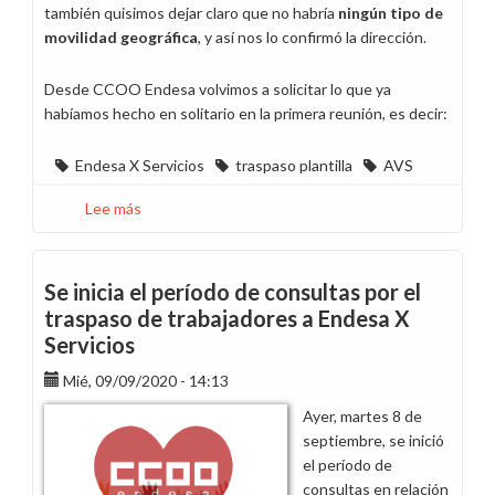
también quisimos dejar claro que no habría
ningún tipo de
movilidad geográfica
, y así nos lo confirmó la dirección.
Desde CCOO Endesa volvimos a solicitar lo que ya
habíamos hecho en solitario en la primera reunión, es decir:
Endesa X Servicios
traspaso plantilla
AVS
Lee más
sobre
Insistimos
en
nuestras
Se inicia el período de consultas por el
peticiones
traspaso de trabajadores a Endesa X
por
Servicios
el
traspaso
Mié, 09/09/2020 - 14:13
de
Ayer, martes 8 de
plantilla
septiembre, se inició
a
el período de
Endesa
consultas en relación