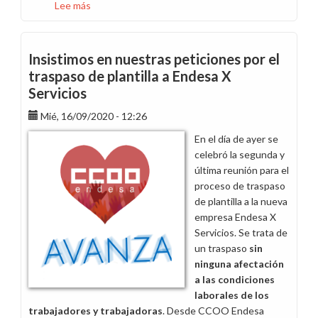
Lee más
sobre
Proponemos
que
se
Insistimos en nuestras peticiones por el
autorice
traspaso de plantilla a Endesa X
el
Servicios
pernocte
de
Mié, 16/09/2020 - 12:26
vehículos
En el día de ayer se
en
celebró la segunda y
el
última reunión para el
domicilio
proceso de traspaso
de
de plantilla a la nueva
las
empresa Endesa X
personas
Servicios. Se trata de
trabajadoras
un traspaso
sin
de
ninguna afectación
Staff
a las condiciones
Market
laborales de los
y
trabajadores y trabajadoras
. Desde CCOO Endesa
Servicios