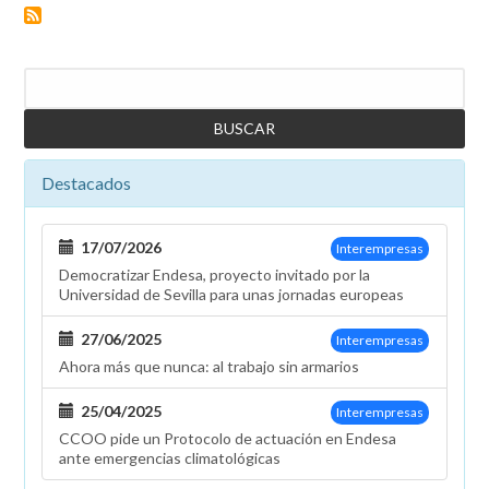
inicia
el
período
Buscar
de
consultas
por
el
Destacados
traspaso
de
trabajadores
17/07/2026
Interempresas
a
Democratizar Endesa, proyecto invitado por la
Endesa
Universidad de Sevilla para unas jornadas europeas
X
Servicios
27/06/2025
Interempresas
Ahora más que nunca: al trabajo sin armarios
25/04/2025
Interempresas
CCOO pide un Protocolo de actuación en Endesa
ante emergencias climatológicas