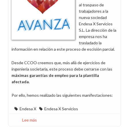
X
al traspaso de
Servicios
trabajadores a la
nueva sociedad
Endesa X Servicios
S.L. La dirección de la
empresa nos ha
trasladado la
información en relación a este proceso de escisión parcial.
Desde CCOO creemos que, más allá de ejercicios de
ingeniería societaria, este proceso debe cerrarse con las
máximas garantías de empleo para la plantilla
afectada
.
Por ello, hemos realizado las siguientes manifestaciones:
Endesa X
Endesa X Servicios
Lee más
sobre
Se