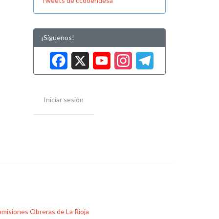
Tweets de ccooendesa
¡Síguenos!
Facebook
X
YouTube
Instag
Tele
Iniciar sesión
misiones Obreras de La Rioja