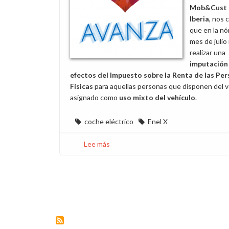
Mob&Cust
Iberia
, nos
que en la nó
mes de julio 
realizar una
imputación
efectos del Impuesto sobre la Renta de las Pe
Físicas
para aquellas personas que disponen del v
asignado como
uso mixto del vehículo
.
coche eléctrico
Enel X
Lee más
sobre
Pago
retroactivo
por
el
uso
mixto
del