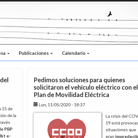
esa
Publicaciones
Calendario
 del
Pedimos soluciones para quienes
solicitaron el vehículo eléctrico con el
Plan de Movilidad Eléctrica
Lun, 11/05/2020 - 18:37
a 15 de
ción de la
La crisis del CO
través
19 está provoca
de PBP
situaciones que
kt e-
eran
impredecib