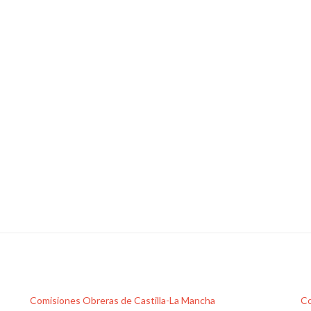
para
quienes
solicitaron
el
vehículo
eléctrico
con
el
Plan
de
Movilidad
Eléctrica
Comisiones Obreras de Castilla-La Mancha
Co