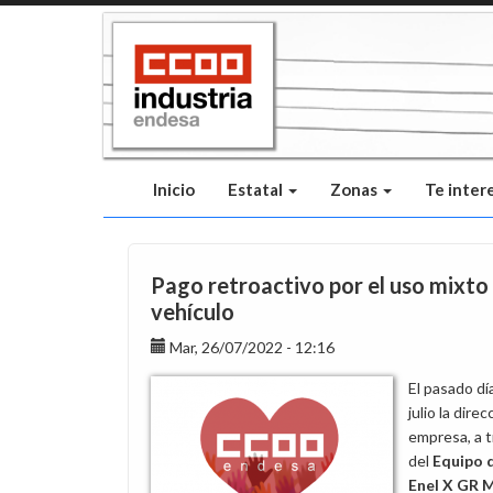
Pasar
al
contenido
principal
Inicio
Estatal
Zonas
Te inter
Pago retroactivo por el uso mixto
vehículo
Mar, 26/07/2022 - 12:16
El pasado dí
julio la direc
empresa, a 
del
Equipo 
Enel X GR M