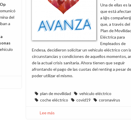
 Op
Una de ellas es l
 comunicó
que está afecta
mina del
a l@s compañer
iban a
que, a través del
Plan de Movilida
 a
Eléctrica para
rsonas
Empleados de
ehículo
Endesa, decidieron solicitar un vehículo eléctrico con l
circunstancias y condiciones de aquellos momentos, a
de la actual crisis sanitaria. Ahora tienen que seguir
afrontando el pago de las cuotas del renting a pesar d
poder utilizar el mismo.
plan de movilidad
vehículo eléctrico
coche eléctrico
covid19
coronavirus
Lee más
sobre
Pedimos
soluciones