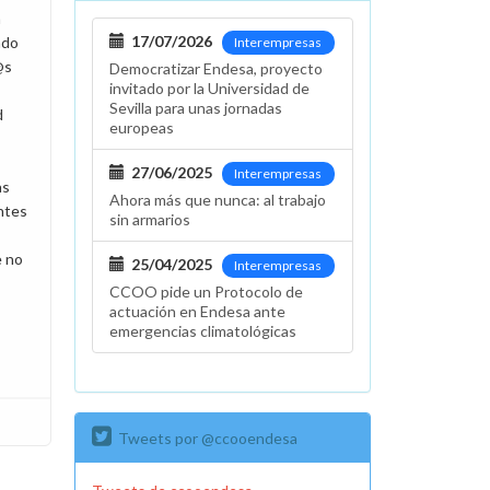
a
17/07/2026
ndo
Interempresas
@s
Democratizar Endesa, proyecto
invitado por la Universidad de
Sevilla para unas jornadas
d
europeas
27/06/2025
Interempresas
as
Ahora más que nunca: al trabajo
ntes
sin armarios
e no
25/04/2025
Interempresas
CCOO pide un Protocolo de
actuación en Endesa ante
emergencias climatológicas
Tweets por @ccooendesa