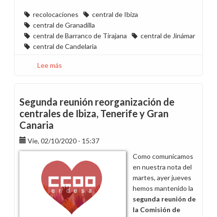
recolocaciones
central de Ibiza
central de Granadilla
central de Barranco de Tirajana
central de Jinámar
central de Candelaria
Lee más
sobre
Tercera
reunión
reorganización
Segunda reunión reorganización de
de
centrales de Ibiza, Tenerife y Gran
centrales
Canaria
de
Ibiza,
Vie, 02/10/2020 - 15:37
Tenerife
Como comunicamos
y
en nuestra nota del
Gran
martes, ayer jueves
Canaria
hemos mantenido la
segunda reunión de
la Comisión de