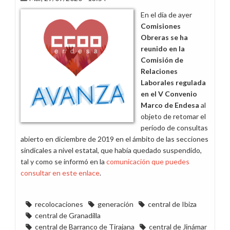
Ibiza,
En el día de ayer
Tenerife
Comisiones
y
Obreras se ha
Gran
reunido en la
Canaria
Comisión de
Relaciones
Laborales regulada
en el V Convenio
Marco de Endesa
al
objeto de retomar el
período de consultas
abierto en diciembre de 2019 en el ámbito de las secciones
sindicales a nivel estatal, que había quedado suspendido,
tal y como se informó en la
comunicación que puedes
consultar en este enlace
.
recolocaciones
generación
central de Ibiza
central de Granadilla
central de Barranco de Tirajana
central de Jinámar