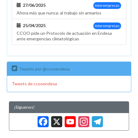
Baleares
27/06/2025
Interempresas
Ahora más que nunca: al trabajo sin armarios
25/04/2025
Interempresas
CCOO pide un Protocolo de actuación en Endesa
ante emergencias climatológicas
Tweets por @ccooendesa
Tweets de ccooendesa
¡Síguenos!
Facebook
X
YouTub
Insta
Tele