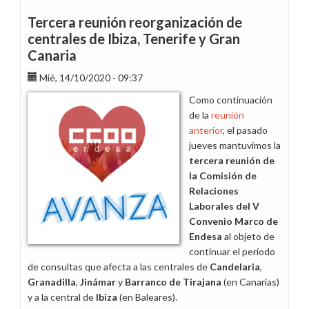
el
22
Tercera reunión reorganización de
de
centrales de Ibiza, Tenerife y Gran
junio
Canaria
en
las
Mié, 14/10/2020 - 09:37
elecciones
Como continuación
en
de la
reunión
la
anterior
, el pasado
central
jueves mantuvimos la
de
tercera reunión de
Ibiza
la Comisión de
Relaciones
Laborales del V
Convenio Marco de
Endesa
al objeto de
continuar el período
de consultas que afecta a las centrales de
Candelaria
,
Granadilla
,
Jinámar
y
Barranco de Tirajana
(en Canarias)
y a la central de
Ibiza
(en Baleares).