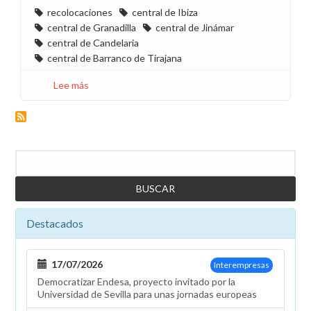
recolocaciones
central de Ibiza
central de Granadilla
central de Jinámar
central de Candelaria
central de Barranco de Tirajana
Lee más
sobre
Suspendido
el
período
de
Buscar
consultas
de
la
reorganización
Destacados
de
la
centrales
17/07/2026
Interempresas
de
Democratizar Endesa, proyecto invitado por la
Canarias
Universidad de Sevilla para unas jornadas europeas
y