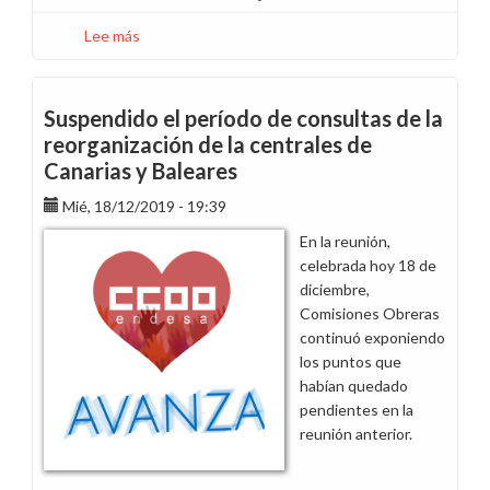
Lee más
sobre
Nueva
organización
de
Suspendido el período de consultas de la
centrales
reorganización de la centrales de
de
Canarias y Baleares
Tenerife,
Gran
Mié, 18/12/2019 - 19:39
Canaria
En la reunión,
e
celebrada hoy 18 de
Ibiza
diciembre,
Comisiones Obreras
continuó exponiendo
los puntos que
habían quedado
pendientes en la
reunión anterior.