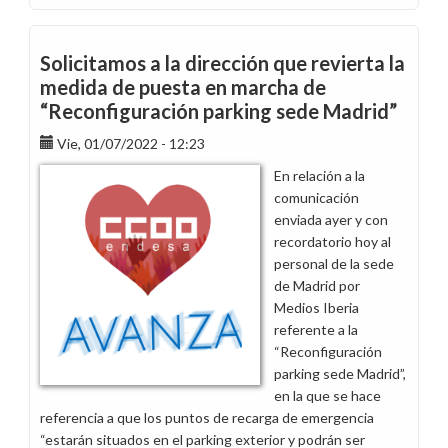
Incidencias
de
los
Solicitamos a la dirección que revierta la
nuevos
medida de puesta en marcha de
vehículos
“Reconfiguración parking sede Madrid”
de
la
Vie, 01/07/2022 - 12:23
flota
En relación a la
Endesa
comunicación
enviada ayer y con
recordatorio hoy al
personal de la sede
de Madrid por
Medios Iberia
referente a la
“Reconfiguración
parking sede Madrid”,
en la que se hace
referencia a que los puntos de recarga de emergencia
“estarán situados en el parking exterior y podrán ser