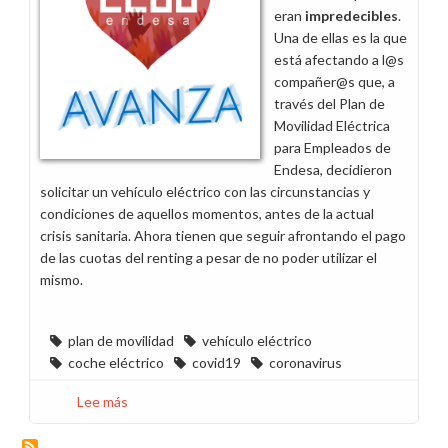
en
eran
impredecibles
.
marcha
Una de ellas es la que
de
está afectando a l@s
“Reconfiguración
compañer@s que, a
parking
través del Plan de
sede
Movilidad Eléctrica
Madrid”
para Empleados de
Endesa, decidieron
solicitar un vehículo eléctrico con las circunstancias y
condiciones de aquellos momentos, antes de la actual
crisis sanitaria. Ahora tienen que seguir afrontando el pago
de las cuotas del renting a pesar de no poder utilizar el
mismo.
plan de movilidad
vehículo eléctrico
coche eléctrico
covid19
coronavirus
Lee más
sobre
Pedimos
soluciones