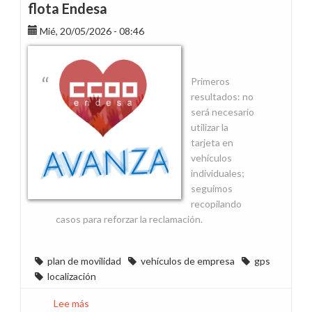
flota Endesa
Mié, 20/05/2026 - 08:46
Primeros
resultados: no
será necesario
utilizar la
tarjeta en
vehículos
individuales;
seguimos
recopilando
casos para reforzar la reclamación.
plan de movilidad
vehículos de empresa
gps
localización
Lee más
sobre