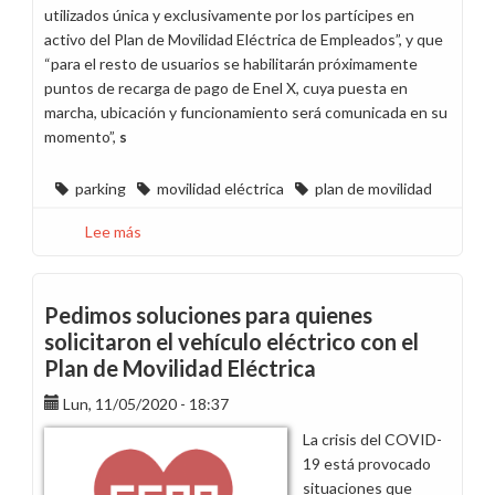
utilizados única y exclusivamente por los partícipes en
activo del Plan de Movilidad Eléctrica de Empleados”, y que
“para el resto de usuarios se habilitarán próximamente
puntos de recarga de pago de Enel X, cuya puesta en
marcha, ubicación y funcionamiento será comunicada en su
momento”,
s
parking
movilidad eléctrica
plan de movilidad
Lee más
sobre
Solicitamos
a
la
Pedimos soluciones para quienes
dirección
solicitaron el vehículo eléctrico con el
que
Plan de Movilidad Eléctrica
revierta
la
Lun, 11/05/2020 - 18:37
medida
La crisis del COVID-
de
19 está provocado
puesta
situaciones que