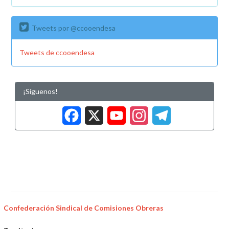
Tweets por @ccooendesa
Tweets de ccooendesa
¡Síguenos!
Facebook
X
YouTub
Insta
Tele
Confederación Sindical de Comisiones Obreras