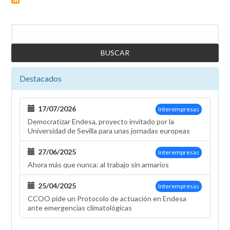
para
quienes
Buscar
solicitaron
el
vehículo
eléctrico
Destacados
con
el
Plan
17/07/2026
Interempresas
de
Democratizar Endesa, proyecto invitado por la
Movilidad
Universidad de Sevilla para unas jornadas europeas
Eléctrica
27/06/2025
Interempresas
Ahora más que nunca: al trabajo sin armarios
25/04/2025
Interempresas
CCOO pide un Protocolo de actuación en Endesa
ante emergencias climatológicas