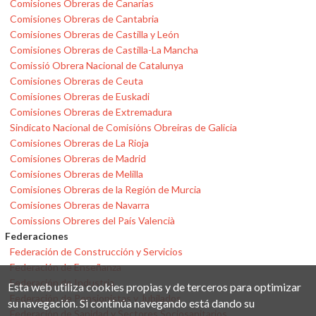
Comisiones Obreras de Canarias
Comisiones Obreras de Cantabria
Comisiones Obreras de Castilla y León
Comisiones Obreras de Castilla-La Mancha
Comissió Obrera Nacional de Catalunya
Comisiones Obreras de Ceuta
Comisiones Obreras de Euskadi
Comisiones Obreras de Extremadura
Sindicato Nacional de Comisións Obreiras de Galicia
Comisiones Obreras de La Rioja
Comisiones Obreras de Madrid
Comisiones Obreras de Melilla
Comisiones Obreras de la Región de Murcia
Comisiones Obreras de Navarra
Comissions Obreres del País Valencià
Federaciones
Federación de Construcción y Servicios
Federación de Enseñanza
Federación de Industria
Esta web utiliza cookies propias y de terceros para optimizar
Federación de Pensionistas y Jubilados
su navegación. Si continúa navegando está dando su
Federación de Sanidad y Sectores Sociosanitarios