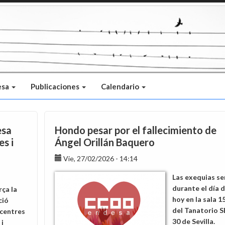
esa
Publicaciones
Calendario
esa
Hondo pesar por el fallecimiento de
es i
Ángel Orillán Baquero
Vie, 27/02/2026 - 14:14
Las exequias se
durante el día 
ça la
hoy en la sala 1
ció
del Tanatorio S
 centres
30 de Sevilla.
 i