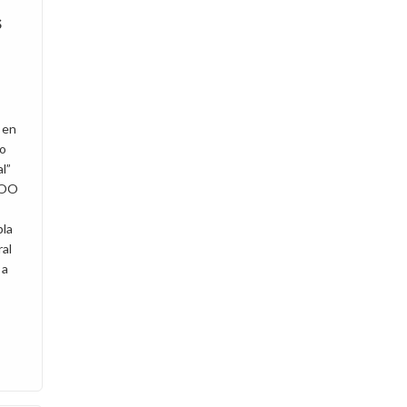
s
 en
do
al”
COO
pla
ral
 a