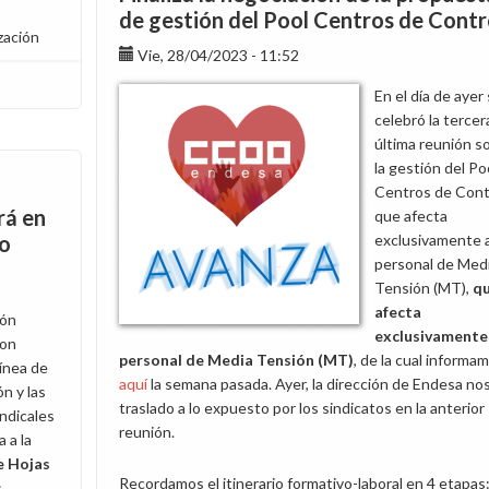
de gestión del Pool Centros de Contr
zación
Vie, 28/04/2023 - 11:52
En el día de ayer
celebró la tercer
última reunión s
la gestión del Po
Centros de Cont
rá en
que afecta
to
exclusivamente a
personal de Med
Tensión (MT),
q
afecta
ión
exclusivamente 
con
personal de Media Tensión (MT)
, de la cual informa
ínea de
aquí
la semana pasada. Ayer, la dirección de Endesa nos
ón y las
traslado a lo expuesto por los sindicatos en la anterior
ndicales
reunión.
 a la
e Hojas
Recordamos el itinerario formativo-laboral en 4 etapas
s