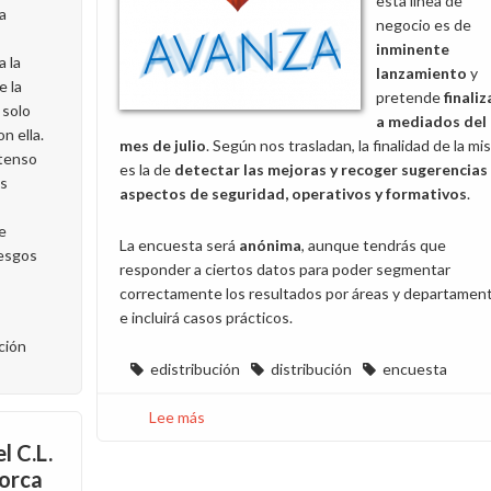
esta línea de
la
negocio es de
inminente
 la
lanzamiento
y
e la
pretende
finali
 solo
a mediados del
n ella.
mes de julio
. Según nos trasladan, la finalidad de la m
ntenso
es la de
detectar las mejoras y recoger sugerencias
os
aspectos de seguridad, operativos y formativos
.
e
La encuesta será
anónima
, aunque tendrás que
iesgos
responder a ciertos datos para poder segmentar
correctamente los resultados por áreas y departamen
e incluirá casos prácticos.
ción
edistribución
distribución
encuesta
Lee más
sobre
Respondemos
l C.L.
a
norca
las