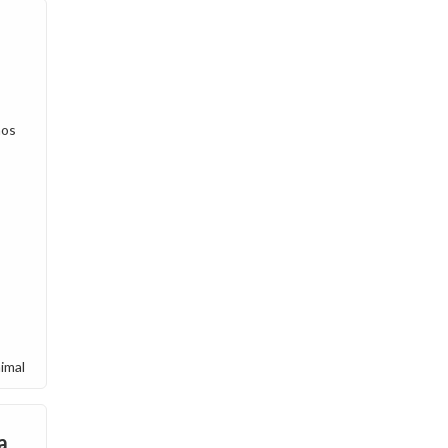
nos
imal
a