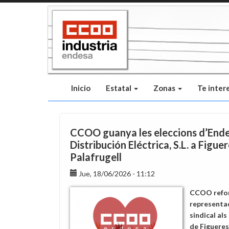
Pasar
al
contenido
principal
Inicio
Estatal
Zonas
Te inter
CCOO guanya les eleccions d’End
Distribución Eléctrica, S.L. a Figuer
Palafrugell
Jue, 18/06/2026 - 11:12
CCOO refor
representa
sindical als
de Figueres