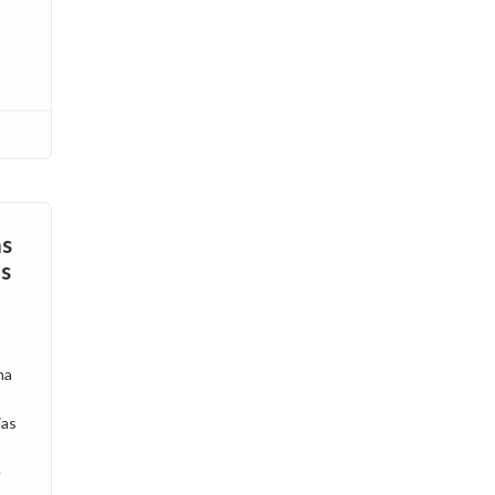
as
os
ma
jas
e