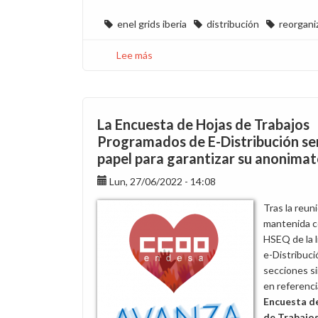
enel grids iberia
distribución
reorgani
Lee más
sobre
La
reorganización
en
Enel
La Encuesta de Hojas de Trabajos
Grids
Programados de E-Distribución se
Iberia
papel para garantizar su anonima
afectará
en
Lun, 27/06/2022 - 14:08
su
Tras la reun
fase
mantenida 
inicial
HSEQ de la l
al
e-Distribuci
primer
secciones si
nivel
en referencia
de
Encuesta d
responsabilidad
de Trabajo