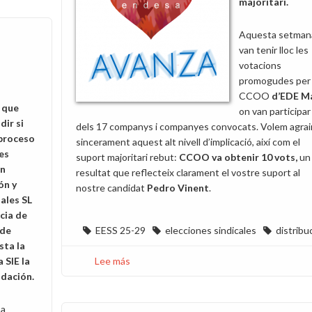
majoritari.
Aquesta setman
van tenir lloc les
votacions
promogudes per
CCOO
d’EDE M
a que
on van participar
dir si
dels 17 companys i companyes convocats. Volem agrai
 proceso
sincerament aquest alt nivell d’implicació, així com el
es
suport majoritari rebut:
CCOO va obtenir
10 vots,
un
en
resultat que reflecteix clarament el vostre suport al
ón y
nostre candidat
Pedro Vinent
.
ales SL
ncia de
 de
EESS 25-29
elecciones sindicales
distribu
sta la
 SIE la
Lee más
sobre
udación.
Gràcies
per
la
 a