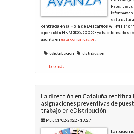
Programad
informamos
esta estará
centrada en la Hoja de Descargos AT-MT (nor
operación NNM003)
. CCOO ya ha informado sob
asunto en
esta comunicación
.
edistribución
distribución
Lee más
sobre
La
Encuesta
de
Hojas
La dirección en Cataluña rectifica 
de
asignaciones preventivas de pues
Trabajos
trabajo en eDistribución
Programados
de
Mar, 01/02/2022 - 13:27
E-
La reasignac
Distribución