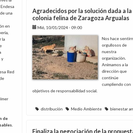
e Endesa
Agradecidos por la solución dada a la
 de una
colonia felina de Zaragoza Argualas
ión en
Mié, 10/01/2024 - 09:00
eria,
Nos hace sentir
 la
orgullosos de
e
nuestra
a
organización.
 y
Animamos a la
dirección que
desa Red
continúe
 de
cumpliendo con
objetivos de responsabilidad social.
rimer
distribución
Medio Ambiente
bienestar an
n de
sables
.
Finaliza la negociación de la propuest