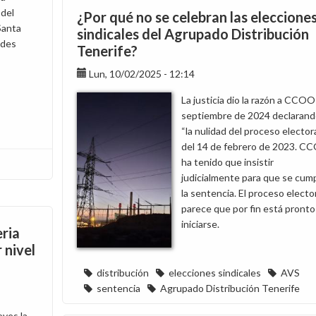
vostra
 del
¿Por qué no se celebran las eleccione
participació
Santa
sindicales del Agrupado Distribución
i
edes
Tenerife?
confiança
en
Lun, 10/02/2025 - 12:14
CCOO
La justicia dio la razón a CCOO
septiembre de 2024 declaran
“la nulidad del proceso elector
del 14 de febrero de 2023. C
ha tenido que insistir
judicialmente para que se cum
la sentencia. El proceso electo
parece que por fin está pronto
iniciarse.
eria
 nivel
distribución
elecciones sindicales
AVS
sentencia
Agrupado Distribución Tenerife
eves la