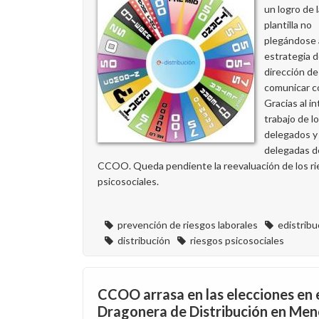
un logro de 
será
plantilla no
en
plegándose a
papel
estrategia d
para
dirección de
garantizar
comunicar co
su
Gracias al i
anonimato
trabajo de l
delegados y
delegadas d
CCOO. Queda pendiente la reevaluación de los r
psicosociales.
prevención de riesgos laborales
edistribu
distribución
riesgos psicosociales
CCOO arrasa en las elecciones en e
Dragonera de Distribución en Me