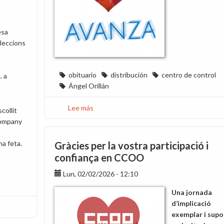
sa
leccions
obituario
distribución
centro de control
. a
Ángel Orillán
Lee más
sobre
collit
Hondo
 company
pesar
por
ina feta.
Gràcies per la vostra participació i
el
confiança en CCOO
fallecimiento
n
Lun, 02/02/2026 - 12:10
de
Ángel
Una jornada
Orillán
d’implicació
Baquero
exemplar i supo