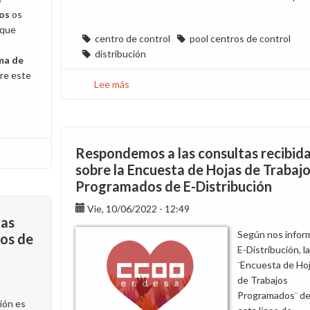
os
os
 que
centro de control
pool centros de control
distribución
ma de
re este
Lee más
sobre
Finaliza
la
negociación
de
Respondemos a las consultas recibid
la
sobre la Encuesta de Hojas de Trabaj
propuesta
Programados de E-Distribución
de
gestión
Vie, 10/06/2022 - 12:49
las
del
Según nos infor
tos de
Pool
E-Distribución, la
Centros
¨Encuesta de Ho
de
de Trabajos
Control
Programados¨ d
ión es