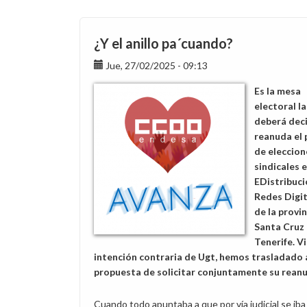
guanya
les
eleccions
¿Y el anillo pa´cuando?
d’Endesa
Jue, 27/02/2025 - 09:13
Distribución
Eléctrica,
Es la mesa
S.L.
electoral l
a
deberá deci
Figueres
reanuda el
i
de eleccion
Palafrugell
sindicales 
EDistribuci
Redes Digit
de la provi
Santa Cruz
Tenerife. Vi
intención contraria de Ugt, hemos trasladado a
propuesta de solicitar conjuntamente su rean
Cuando todo apuntaba a que por vía judicial se iba