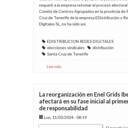
requerir a la empresa retomar el proceso electoral
Comité de Centros Agrupados en la provincia de 
Cruz de Tenerife de la empresa EDistribución y R
Digitales SL, no ha sido así.
EDISTRIBUCION REDES DIGITALES
elecciones sindicales
distribución
Santa Cruz de Tenerife
Lee más
sobre
¿Y
el
anillo
pa
La reorganización en Enel Grids Ib
´cuando?
afectará en su fase inicial al primer
de responsabilidad
Lun, 11/03/2024 - 08:19
El pasado ju