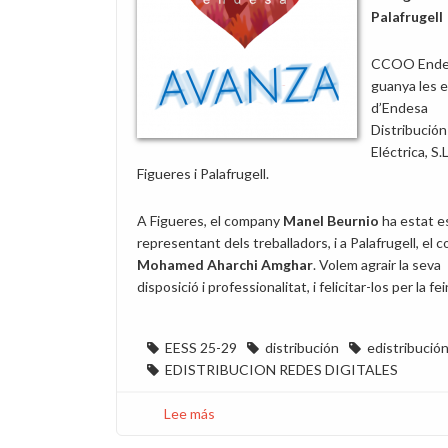
Palafrugell
CCOO Ende
guanya les e
d’Endesa
Distribución
Eléctrica, S.L
Figueres i Palafrugell.
A Figueres, el company
Manel Beurnio
ha estat es
representant dels treballadors, i a Palafrugell, el
Mohamed Aharchi Amghar
. Volem agrair la seva
disposició i professionalitat, i felicitar-los per la fe
EESS 25-29
distribución
edistribució
EDISTRIBUCION REDES DIGITALES
Lee más
sobre
CCOO