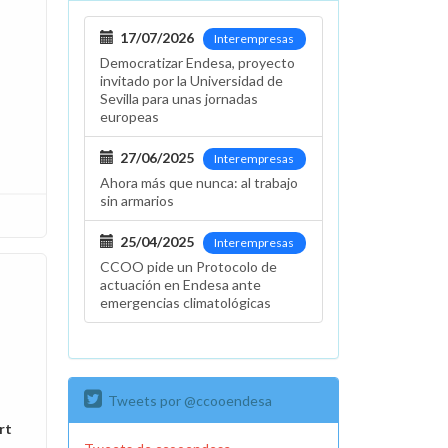
17/07/2026
Interempresas
Democratizar Endesa, proyecto
invitado por la Universidad de
Sevilla para unas jornadas
europeas
27/06/2025
Interempresas
Ahora más que nunca: al trabajo
sin armarios
25/04/2025
Interempresas
CCOO pide un Protocolo de
actuación en Endesa ante
emergencias climatológicas
Tweets por @ccooendesa
rt