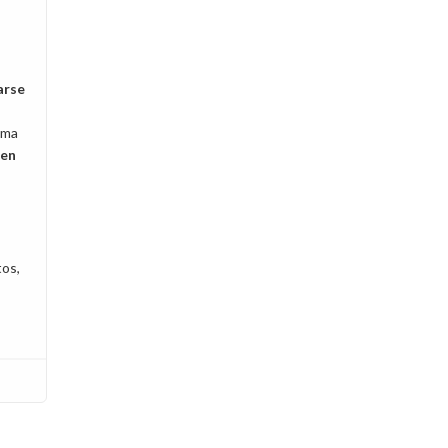
zarse
isma
 en
tos,