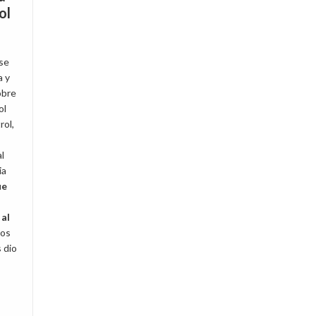
ol
 se
a y
obre
ol
rol,
l
ia
ue
al
mos
 dio
: