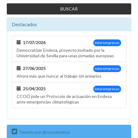
en
Endesa
Energía
Destacados
y
EOSC,
lo
17/07/2026
Interempresas
importante
Democratizar Endesa, proyecto invitado por la
es
Universidad de Sevilla para unas jornadas europeas
el
modelo
27/06/2025
Interempresas
organizativo
Ahora más que nunca: al trabajo sin armarios
y
de
25/04/2025
Interempresas
negocio
CCOO pide un Protocolo de actuación en Endesa
ante emergencias climatológicas
Tweets por @ccooendesa